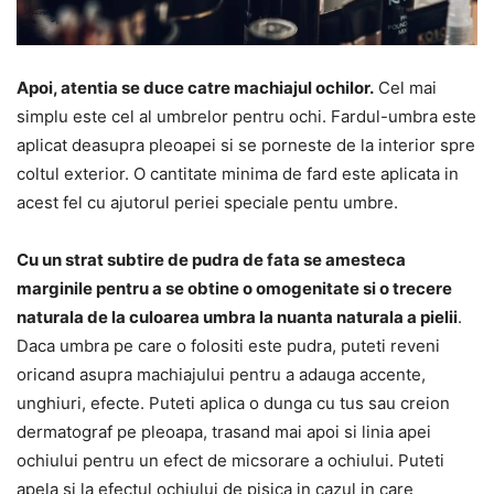
Apoi, ate
ntia se duce catre machiajul ochilor.
Cel mai
simplu este cel al umbrelor pentru ochi. Fardul-umbra este
aplicat deasupra pleoapei si se porneste de la interior spre
coltul exterior. O cantitate minima de fard este aplicata in
acest fel cu ajutorul periei speciale pentu umbre.
Cu un strat subtire de pudra de fata se amesteca
marginile pentru a se obtine o omogenitate si o trecere
naturala de la culoarea umbra la nuanta naturala a pielii
.
Daca umbra pe care o folositi este pudra, puteti reveni
oricand asupra machiajului pentru a adauga accente,
unghiuri, efecte. Puteti aplica o dunga cu tus sau creion
dermatograf pe pleoapa, trasand mai apoi si linia apei
ochiului pentru un efect de micsorare a ochiului. Puteti
apela si la efectul ochiului de pisica in cazul in care