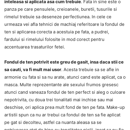
inteleasa si aplicata asa cum trebuie
. Fata in sine este o
panza pe care pensulele, creioanele, buretii, tusurile si
rimelul trebuie sa deseneze perfectiunea. In cele ce
urmeaza vei afla tehnici de machiaj referitoare la fondul de
ten si aplicarea corecta a acestuia pe fata, a pudrei,
fardului si rimelului folosite in mod corect pentru
accentuarea trasaturilor fetei.
Fondul de ten potrivit este greu de gasit, insa daca stii ce
sa cauti, va fi mult mai usor
. Acesta trebuie sa se afle in
armonie cu fata si sa nu arate, atunci cand este aplicat, ca o
masca. Multe reprezentante ale sexului frumos gresesc
atunci cand vaneaza fondul de ten perfect si aleg o culoare
nepotrivita, cu doua trei tonalitati mai inchise sau mai
deschise, ori aplica prea mult fond de ten pe fata. Make-up
artistii spun ca nu ar trebui ca fondul de ten sa fie aplicat
pe gat si decolteu, astfel ca nuanta aleasa sa se
potriveasca atat de bine cu tonalitatea pielii, incat sa nu fie