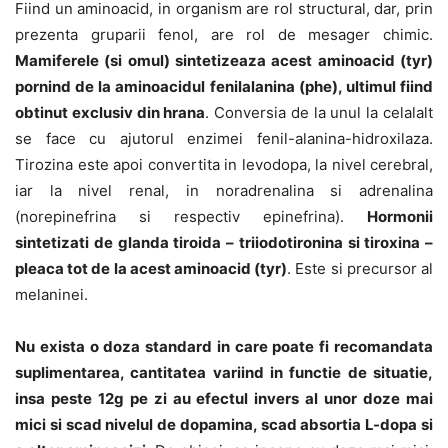
Fiind un aminoacid, in organism are rol structural, dar, prin
prezenta gruparii fenol, are rol de mesager chimic.
Mamiferele (si omul) sintetizeaza acest aminoacid (tyr)
pornind de la aminoacidul fenilalanina (phe), ultimul fiind
obtinut exclusiv din hrana
. Conversia de la unul la celalalt
se face cu ajutorul enzimei fenil-alanina-hidroxilaza.
Tirozina este apoi convertita in levodopa, la nivel cerebral,
iar la nivel renal, in noradrenalina si adrenalina
(norepinefrina si respectiv epinefrina).
Hormonii
sintetizati de glanda tiroida – triiodotironina si tiroxina –
pleaca tot de la acest aminoacid (tyr)
. Este si precursor al
melaninei.
Nu exista o doza standard in care poate fi recomandata
suplimentarea, cantitatea variind in functie de situatie,
insa peste 12g pe zi au efectul invers al unor doze mai
mici si scad nivelul de dopamina, scad absortia L-dopa si