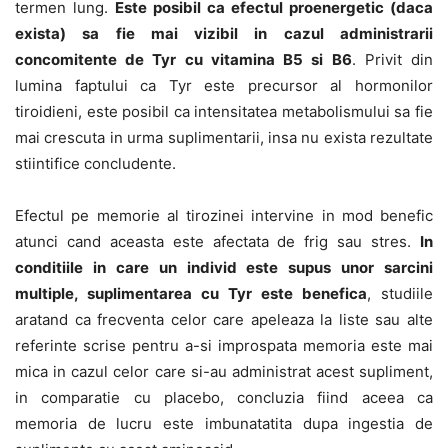
termen lung.
Este posibil ca efectul proenergetic (daca
exista) sa fie mai vizibil in cazul administrarii
concomitente de Tyr cu vitamina B5 si B6
. Privit din
lumina faptului ca Tyr este precursor al hormonilor
tiroidieni, este posibil ca intensitatea metabolismului sa fie
mai crescuta in urma suplimentarii, insa nu exista rezultate
stiintifice concludente.
Efectul pe memorie al tirozinei intervine in mod benefic
atunci cand aceasta este afectata de frig sau stres.
In
conditiile in care un individ este supus unor sarcini
multiple, suplimentarea cu Tyr este benefica
, studiile
aratand ca frecventa celor care apeleaza la liste sau alte
referinte scrise pentru a-si improspata memoria este mai
mica in cazul celor care si-au administrat acest supliment,
in comparatie cu placebo, concluzia fiind aceea ca
memoria de lucru este imbunatatita dupa ingestia de