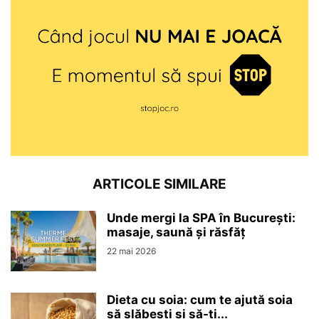
ARTICOLE SIMILARE
Unde mergi la SPA în București:
masaje, saună și răsfăț
22 mai 2026
Dieta cu soia: cum te ajută soia
să slăbești și să-ți...