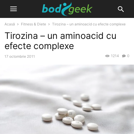
Acasă
Fitness & Diete
Tirozina – un aminoacid cu efecte complexe
Tirozina – un aminoacid cu
efecte complexe
1214
0
17 octombrie 2011