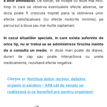
a altor aminoacizi
. De obicei, se incepe cu doze mai mici,
timp in care se observa eventualele efecte adverse, iar
doza poate fi crescuta treptat pana la obtinerea unor
efecte satisfacatoare (cu efecte nedorite minime), pe
parcursul a doua sau mai multe saptamani.
In cazul situatiilor speciale, in care exista suferinte de
orice tip, nu ar trebui sa se administreze tirozina inainte
de a consulta un medic
. In doze mari poate da diaree,
dureri de cap sau poate interactiona cu unele
medicamente, rezultand efecte negative.
Citește și:
Ketchup dulce-acrișor, delicios,
organic și sănătos – Află cât de simplu se
realizează și ce beneficii are pentru organism!