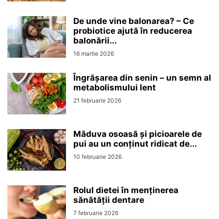
De unde vine balonarea? – Ce
probiotice ajută în reducerea
balonării...
16 martie 2026
Îngrășarea din senin – un semn al
metabolismului lent
21 februarie 2026
Măduva osoasă și picioarele de
pui au un conținut ridicat de...
10 februarie 2026
Rolul dietei în menținerea
sănătății dentare
7 februarie 2026