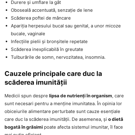
Durere și umflare la gât
Oboseală accentuată, senzație de lene
Scăderea poftei de mâncare
Apariția herpesului bucal sau genital, a unor micoze
bucale, vaginale
Infecțiile pielii și bronșitele repetate
Scăderea inexplicabilă în greutate
Tulburările de somn, nervozitatea, insomnia.
Cauzele principale care duc la
scăderea imunității
Medicii spun despre
lipsa de nutrienți în organism
, care
sunt necesari pentru a menține imunitatea. În opinia lor
obiceiurile alimentare perturbate sunt cauze esențiale
care duc la scăderea imunității. De asemenea, și
o dietă
bogată în grăsimi
poate afecta sistemul imunitar, îl face
mai puțin eficient.