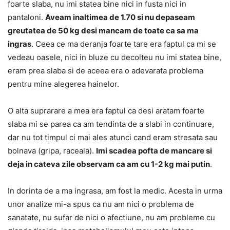
foarte slaba, nu imi statea bine nici in fusta nici in
pantaloni.
Aveam inaltimea de 1.70 si nu depaseam
greutatea de 50 kg desi mancam de toate ca sa ma
ingras
. Ceea ce ma deranja foarte tare era faptul ca mi se
vedeau oasele, nici in bluze cu decolteu nu imi statea bine,
eram prea slaba si de aceea era o adevarata problema
pentru mine alegerea hainelor.
O alta suprarare a mea era faptul ca desi aratam foarte
slaba mi se parea ca am tendinta de a slabi in continuare,
dar nu tot timpul ci mai ales atunci cand eram stresata sau
bolnava (gripa, raceala).
Imi scadea pofta de mancare si
deja in cateva zile observam ca am cu 1-2 kg mai putin
.
In dorinta de a ma ingrasa, am fost la medic. Acesta in urma
unor analize mi-a spus ca nu am nici o problema de
sanatate, nu sufar de nici o afectiune, nu am probleme cu