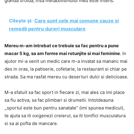
glanda tiroida, insa metabolismulul meu este intens.
Citește și:
Care sunt cele mai comune cauze și
remedii pentru dureri musculare
Mereu m-am intrebat ce trebuie sa fac pentru a pune
macar 5 kg, sa am forme mai rotunjite si mai feminine
. In
ajutor mi-a venit un medic care m-a invatat sa mananc mai
des in oras, la patiserie, cofetarie, la restaurant si chiar pe
strada. Sa ma rasfat mereu cu deserturi dulci si delicioase.
M-a sfatuit sa fac sport in fiecare zi, mai ales ca imi place
sa fiu activa, sa fac plimbari si drumetii. Intotdeauna
,,sportul este bun pentru sanatate” (imi spunea medicul),
te ajuta sa iti oxigenezi creierul, sa iti tonifici musculatura
si sa ai pofta de mancare.