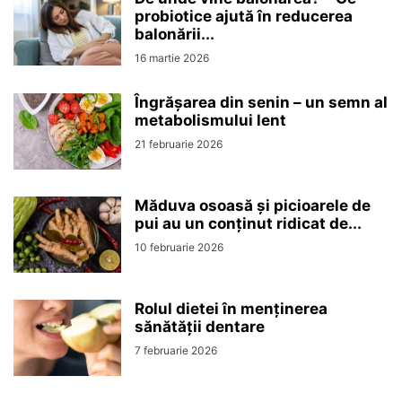
probiotice ajută în reducerea
balonării...
16 martie 2026
Îngrășarea din senin – un semn al
metabolismului lent
21 februarie 2026
Măduva osoasă și picioarele de
pui au un conținut ridicat de...
10 februarie 2026
Rolul dietei în menținerea
sănătății dentare
7 februarie 2026