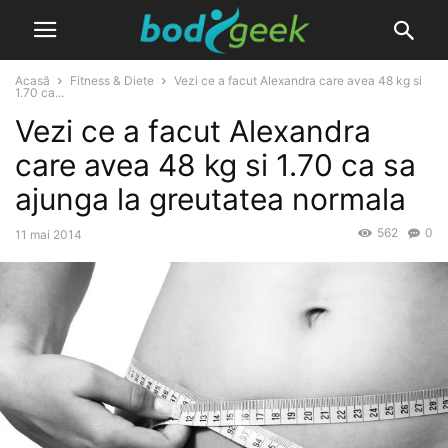
Acasă
Fitness & Diete
Vezi ce a facut Alexandra care avea 48 kg si
1.70 ca...
Vezi ce a facut Alexandra
care avea 48 kg si 1.70 ca sa
ajunga la greutatea normala
562
0
11 mai 2014