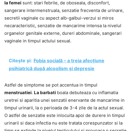
la femei
sunt: stari febrile, de oboseala, disconfort,
sangerare intermenstruala, senzatie frecventa de urinare,
secretii vaginale cu aspect alb-galbui-verzui si miros
necaracteristic, senzatie de mancarime intensa la nivelul
organelor genitale externe, dureri abdominale, sangerari
vaginale in timpul actului sexual.
Citește și:
Fobia socială – a treia afecțiune
psihiatrică după alcoolism și depresie
Astfel de simptome se pot accentua in timpul
menstruatiei
.
La barbati
boala debuteaza cu inflamatia
uretrei si aparitia unei senzatii enervante de mancarime in
timpul urinarii, la o perioada de 3-4 zile de la actul sexual.
O astfel de senzatie este inlocuita apoi de durere in timpul
urinarii si daca infectia nu este tratata corespunzator si la
timp se extinde la nivelul testiculului si provoaca o secretie