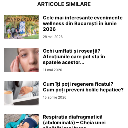
ARTICOLE SIMILARE
Cele mai interesante evenimente
wellness din București în iunie
2026
28 mai 2026
Ochi umflați și roșeață?
Afecțiunile care pot sta în
spatele acestor...
11 mai 2026
Cum îți poți regenera ficatul?
Cum poți preveni bolile hepatice?
15 aprilie 2026
Respirația diafragmatică
(abdominală) – Cheia unei