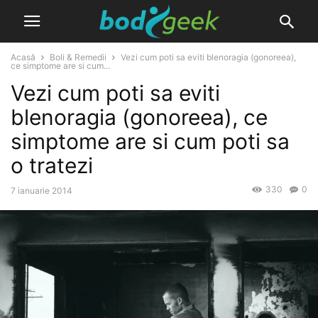
Acasă
Boli & Remedii
Vezi cum poti sa eviti blenoragia (gonoreea),
ce simptome are si cum...
Vezi cum poti sa eviti
blenoragia (gonoreea), ce
simptome are si cum poti sa
o tratezi
330
0
7 ianuarie 2014