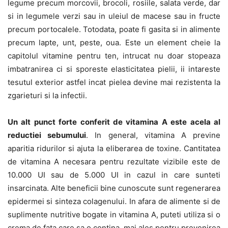
legume precum morcovii, brocoli, rosiile, salata verde, dar
si in legumele verzi sau in uleiul de macese sau in fructe
precum portocalele. Totodata, poate fi gasita si in alimente
precum lapte, unt, peste, oua. Este un element cheie la
capitolul vitamine pentru ten, intrucat nu doar stopeaza
imbatranirea ci si sporeste elasticitatea pielii, ii intareste
tesutul exterior astfel incat pielea devine mai rezistenta la
zgarieturi si la infectii.
Un alt punct forte conferit de vitamina A este acela al
reductiei sebumului
. In general, vitamina A previne
aparitia ridurilor si ajuta la eliberarea de toxine. Cantitatea
de vitamina A necesara pentru rezultate vizibile este de
10.000 UI sau de 5.000 UI in cazul in care sunteti
insarcinata. Alte beneficii bine cunoscute sunt regenerarea
epidermei si sinteza colagenului. In afara de alimente si de
suplimente nutritive bogate in vitamina A, puteti utiliza si o
crema de fata care sa o contina, mai ales pentru prevenirea