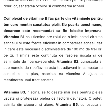
ridurilor, sanatatea ochilor si combaterea acneei.
Complexul de vitamine B fac parte din vitaminele pentru
ten care mentin sanatatea pielii. Ele poarta acest nume,
deoarece este recomandat sa fie folosite impreuna
.
Vitamina B1
sau tiamina are rolul de a imbunatati circutia
sangelui si este foarte eficienta in combaterea acneei, caz
in care este necesara o administrare de 100 mg de trei ori
pe zi. Tiamina este continuta de fasolea uscata si de
semintele de floarea-soarelui.
Vitamina B2
, cunoscuta si
sub numele de riboflavina este tot adjuvant in combaterea
acneei si, in plus, asociata cu vitamina A ajuta la
mentinerea unui tract sanatos.
Vitamina B3
, niacina, se foloseste mai ales pentru pielea
uscata si protejeaza pielea de factorii daunatori. O puteti
asimila din ciuperci si alune.
Vitamina B5
, cunoscuta si