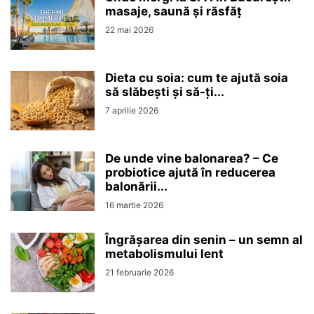
masaje, saună și răsfăț
22 mai 2026
Dieta cu soia: cum te ajută soia
să slăbești și să-ți...
7 aprilie 2026
De unde vine balonarea? – Ce
probiotice ajută în reducerea
balonării...
16 martie 2026
Îngrășarea din senin – un semn al
metabolismului lent
21 februarie 2026