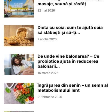
masaje, saună și răsfăț
22 mai 2026
Dieta cu soia: cum te ajută soia
să slăbești și să-ți...
7 aprilie 2026
De unde vine balonarea? – Ce
probiotice ajută în reducerea
balonării...
16 martie 2026
Îngrășarea din senin – un semn al
metabolismului lent
21 februarie 2026