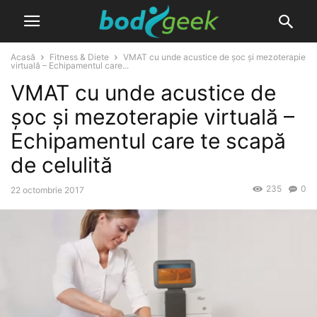
Acasă
Fitness & Diete
VMAT cu unde acustice de șoc și mezoterapie
virtuală – Echipamentul care...
VMAT cu unde acustice de
șoc și mezoterapie virtuală –
Echipamentul care te scapă
de celulită
235
0
22 octombrie 2017