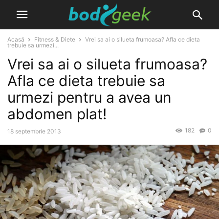
Acasă
Fitness & Diete
Vrei sa ai o silueta frumoasa? Afla ce dieta
trebuie sa urmezi...
Vrei sa ai o silueta frumoasa?
Afla ce dieta trebuie sa
urmezi pentru a avea un
abdomen plat!
182
0
18 septembrie 2013