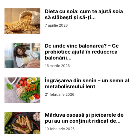
Dieta cu soia: cum te ajută soia
să slăbești și să-ți...
7 aprilie 2026
De unde vine balonarea? – Ce
probiotice ajută în reducerea
balonării...
16 martie 2026
Îngrășarea din senin – un semn al
metabolismului lent
21 februarie 2026
Măduva osoasă și picioarele de
pui au un conținut ridicat de...
10 februarie 2026