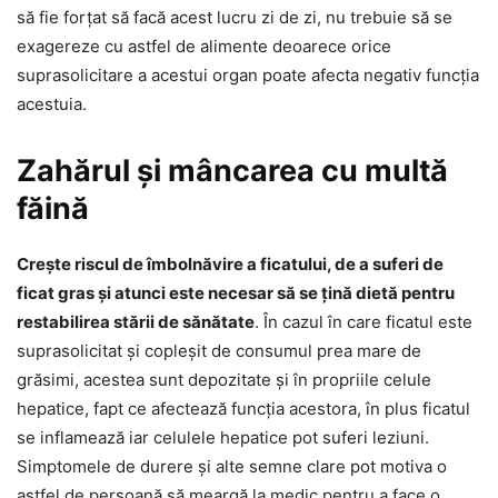
să fie forțat să facă acest lucru zi de zi, nu trebuie să se
exagereze cu astfel de alimente deoarece orice
suprasolicitare a acestui organ poate afecta negativ funcția
acestuia.
Zahărul și mâncarea cu multă
făină
Crește riscul de îmbolnăvire a ficatului, de a suferi de
ficat gras și atunci este necesar să se țină dietă pentru
restabilirea stării de sănătate
. În cazul în care ficatul este
suprasolicitat și copleșit de consumul prea mare de
grăsimi, acestea sunt depozitate și în propriile celule
hepatice, fapt ce afectează funcția acestora, în plus ficatul
se inflamează iar celulele hepatice pot suferi leziuni.
Simptomele de durere și alte semne clare pot motiva o
astfel de persoană să meargă la medic pentru a face o