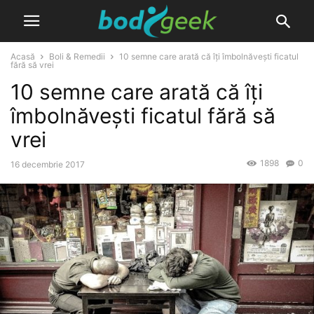
Acasă
Boli & Remedii
10 semne care arată că îți îmbolnăvești ficatul
fără să vrei
10 semne care arată că îți
îmbolnăvești ficatul fără să
vrei
1898
0
16 decembrie 2017