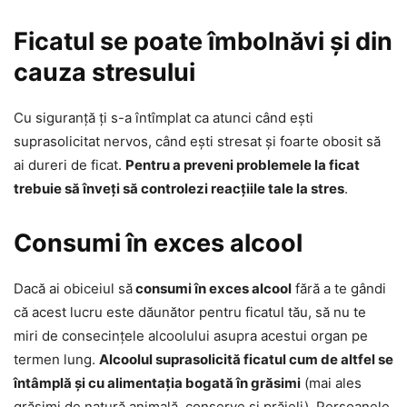
Ficatul se poate îmbolnăvi și din
cauza stresului
Cu siguranță ți s-a întîmplat ca atunci când ești
suprasolicitat nervos, când ești stresat și foarte obosit să
ai dureri de ficat.
Pentru a preveni problemele la ficat
trebuie să înveți să controlezi reacțiile tale la stres
.
Consumi în exces alcool
Dacă ai obiceiul să
consumi în exces alcool
fără a te gândi
că acest lucru este dăunător pentru ficatul tău, să nu te
miri de consecințele alcoolului asupra acestui organ pe
termen lung.
Alcoolul suprasolicită ficatul cum de altfel se
întâmplă și cu alimentația bogată în grăsimi
(mai ales
grăsimi de natură animală, conserve și prăjeli). Persoanele