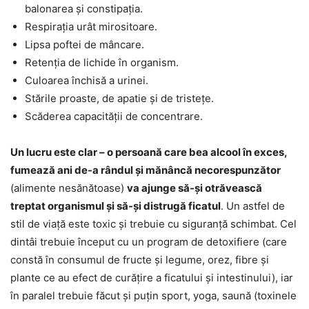
balonarea și constipația.
Respirația urât mirositoare.
Lipsa poftei de mâncare.
Retenția de lichide în organism.
Culoarea închisă a urinei.
Stările proaste, de apatie și de tristețe.
Scăderea capacității de concentrare.
Un lucru este clar – o persoană care bea alcool în exces,
fumează ani de-a rândul și mănâncă necorespunzător
(alimente nesănătoase)
va ajunge să-și otrăvească
treptat organismul și să-și distrugă ficatul
. Un astfel de
stil de viață este toxic și trebuie cu siguranță schimbat. Cel
dintâi trebuie început cu un program de detoxifiere (care
constă în consumul de fructe și legume, orez, fibre și
plante ce au efect de curățire a ficatului și intestinului), iar
în paralel trebuie făcut și puțin sport, yoga, saună (toxinele