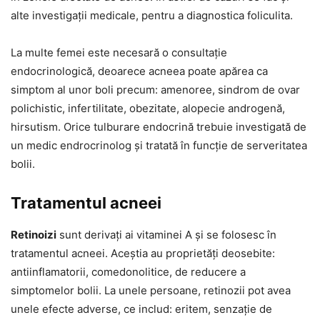
alte investigații medicale, pentru a diagnostica foliculita.
La multe femei este necesară o consultație
endocrinologică, deoarece acneea poate apărea ca
simptom al unor boli precum: amenoree, sindrom de ovar
polichistic, infertilitate, obezitate, alopecie androgenă,
hirsutism. Orice tulburare endocrină trebuie investigată de
un medic endrocrinolog și tratată în funcție de serveritatea
bolii.
Tratamentul acneei
Retinoizi
sunt derivați ai vitaminei A și se folosesc în
tratamentul acneei. Aceștia au proprietăți deosebite:
antiinflamatorii, comedonolitice, de reducere a
simptomelor bolii. La unele persoane, retinozii pot avea
unele efecte adverse, ce includ: eritem, senzație de