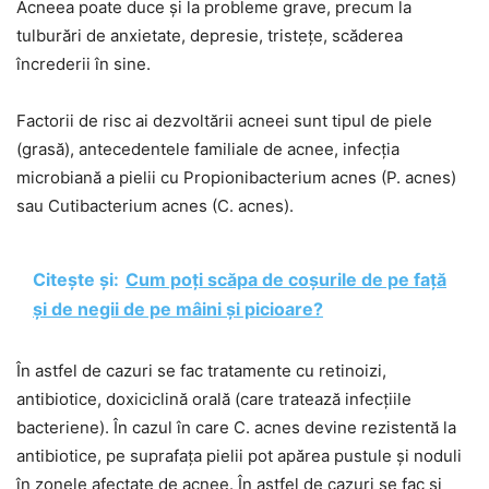
Acneea poate duce și la probleme grave, precum la
tulburări de anxietate, depresie, tristețe, scăderea
încrederii în sine.
Factorii de risc ai dezvoltării acneei sunt tipul de piele
(grasă), antecedentele familiale de acnee, infecția
microbiană a pielii cu Propionibacterium acnes (P. acnes)
sau Cutibacterium acnes (C. acnes).
Citește și:
Cum poți scăpa de coșurile de pe față
și de negii de pe mâini și picioare?
În astfel de cazuri se fac tratamente cu retinoizi,
antibiotice, doxiciclină orală (care tratează infecțiile
bacteriene). În cazul în care C. acnes devine rezistentă la
antibiotice, pe suprafața pielii pot apărea pustule și noduli
în zonele afectate de acnee. În astfel de cazuri se fac și