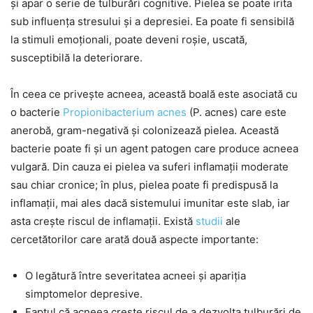
și apar o serie de tulburări cognitive. Pielea se poate irita
sub influența stresului și a depresiei. Ea poate fi sensibilă
la stimuli emoționali, poate deveni roșie, uscată,
susceptibilă la deteriorare.
În ceea ce privește acneea, această boală este asociată cu
o bacterie
Propionibacterium acnes
(P. acnes) care este
anerobă, gram-negativă și colonizează pielea. Această
bacterie poate fi și un agent patogen care produce acneea
vulgară. Din cauza ei pielea va suferi inflamații moderate
sau chiar cronice; în plus, pielea poate fi predispusă la
inflamații, mai ales dacă sistemului imunitar este slab, iar
asta crește riscul de inflamații. Există
studii
ale
cercetătorilor care arată două aspecte importante:
O legătură între severitatea acneei și apariția
simptomelor depresive.
Faptul că acneea crește riscul de a dezvolta tulburări de