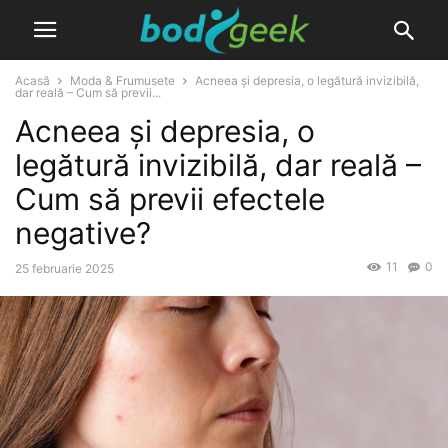
Acasă
Moda & Frumusete
Acneea și depresia, o legătură invizibilă,
dar reală – Cum să previi...
Acneea și depresia, o
legătură invizibilă, dar reală –
Cum să previi efectele
negative?
11
0
25 februarie 2025