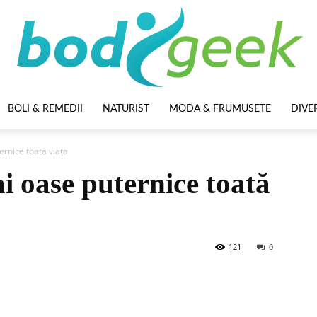
BOLI & REMEDII
NATURIST
MODA & FRUMUSETE
DIVE
BodyGeek
ernice toată viața
ai oase puternice toată
121
0