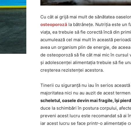
Cu cât ai grijă mai mult de sănătatea oaselor
osteoporoză
la bătrânețe. Nutriția este un 
viața, ea trebuie să fie corectă încă din pr
acumulează cel mai mult în această perioadă
avea un organism plin de energie, de aceea t
de osteoporoză să fie cât mai mic în cursul vi
și adolescenței alimentația trebuie să fie una
creșterea rezistenței acestora.
Tinerii cu siguranță nu iau în serios aceast
majoritatea nici nu au auzit de acest termen
scheletul, oasele devin mai fragile, își pie
duce la schimbări în postura corpului, afecte
preveni acest lucru este recomandat să ai î
iar acest lucru se face printr-o alimentație co