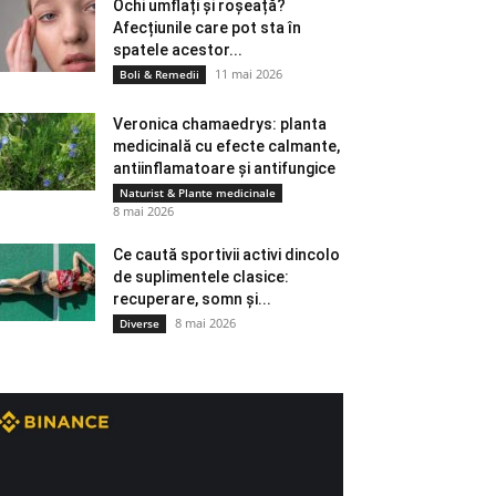
Ochi umflați și roșeață?
Afecțiunile care pot sta în
spatele acestor...
11 mai 2026
Boli & Remedii
Veronica chamaedrys: planta
medicinală cu efecte calmante,
antiinflamatoare și antifungice
Naturist & Plante medicinale
8 mai 2026
Ce caută sportivii activi dincolo
de suplimentele clasice:
recuperare, somn și...
8 mai 2026
Diverse