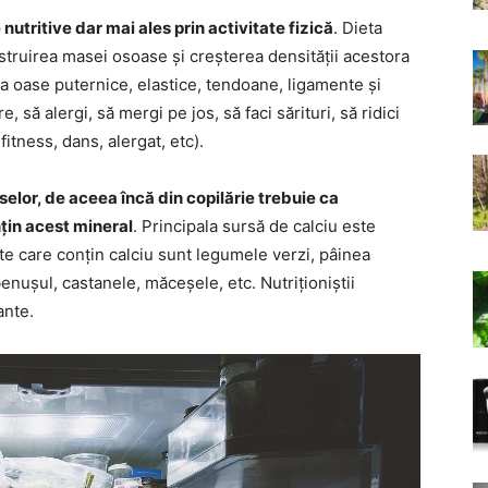
utritive dar mai ales prin activitate fizică
. Dieta
nstruirea masei osoase și creșterea densității acestora
a oase puternice, elastice, tendoane, ligamente și
 să alergi, să mergi pe jos, să faci sărituri, să ridici
 fitness, dans, alergat, etc).
elor, de aceea încă din copilărie trebuie ca
țin acest mineral
. Principala sursă de calciu este
nte care conțin calciu sunt legumele verzi, pâinea
benușul, castanele, măceșele, etc. Nutriționiștii
ante.