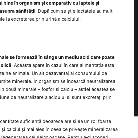
 bine în organism și comparativ cu laptele și
asupra sănătății
. După cum se știe lactatele au mult
ie la excretarea prin urină a calciului.
imale se formează în sânge un mediu acid care poate
olică
. Aceasta apare în cazul în care alimentația este
oteine animale. Un alt dezavantaj al consumului de
numite minerale. În organism se încearcă neutralizarea
in două minerale – fosfor și calciu – astfel acestea se
iune de neutralizare a acidului și sunt excretați prin
cantitate suficientă deoarece are și ea un rol foarte
și calciul și mai ales în ceea ce privește mineralizarea
 la regenerarea celulelor osoase. Pentru a-ți acoperi