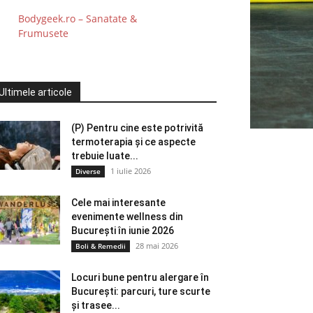
Bodygeek.ro – Sanatate &
Frumusete
Ultimele articole
(P) Pentru cine este potrivită
termoterapia și ce aspecte
trebuie luate...
1 iulie 2026
Diverse
Cele mai interesante
evenimente wellness din
București în iunie 2026
28 mai 2026
Boli & Remedii
Locuri bune pentru alergare în
București: parcuri, ture scurte
și trasee...