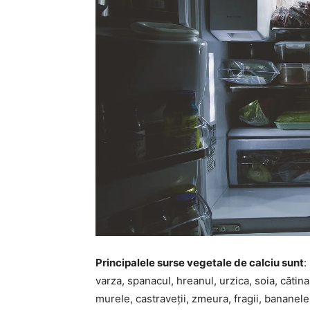
Principalele surse vegetale de calciu sunt
:
varza, spanacul, hreanul, urzica, soia, cătin
murele, castraveții, zmeura, fragii, banane