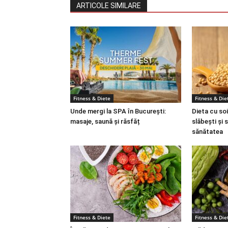
ARTICOLE SIMILARE
Fitness & Diete
Fitness & Die
Unde mergi la SPA în București:
Dieta cu soi
masaje, saună și răsfăț
slăbești și 
sănătatea
Fitness & Diete
Fitness & Die