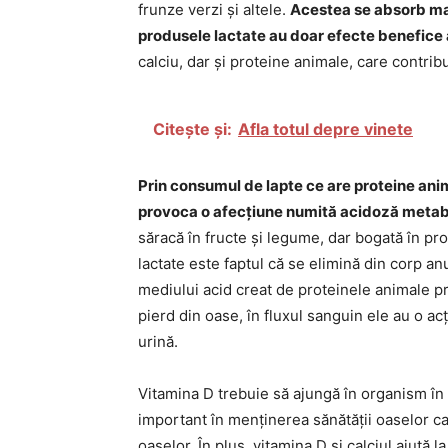
frunze verzi și altele.
Acestea se absorb mai
produsele lactate au doar efecte benefice 
calciu, dar și proteine animale, care contribu
Citește și:
Afla totul depre vinete
Prin consumul de lapte ce are proteine an
provoca o afecțiune numită acidoză metab
săracă în fructe și legume, dar bogată în pr
lactate este faptul că se elimină din corp a
mediului acid creat de proteinele animale pr
pierd din oase, în fluxul sanguin ele au o acț
urină.
Vitamina D trebuie să ajungă în organism în 
important în menținerea sănătății oaselor ca 
oaselor. În plus, vitamina D și calciul ajută