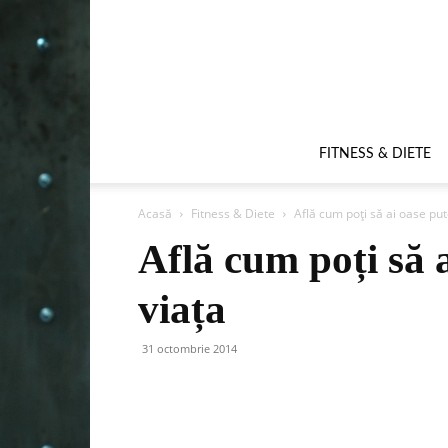
FITNESS & DIETE
Acasă
Fitness & Diete
Află cum poți să ai oase put
Află cum poți să 
viața
31 octombrie 2014