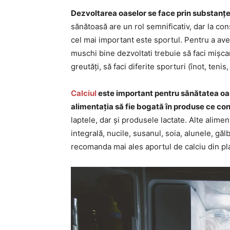
Dezvoltarea oaselor se face prin substanțe n
sănătoasă are un rol semnificativ, dar la co
cel mai important este sportul. Pentru a ave
muschi bine dezvoltati trebuie să faci mișcare,
greutăți, să faci diferite sporturi (înot, tenis,
Calciul
este important pentru sănătatea oas
alimentația să fie bogată în produse ce con
laptele, dar și produsele lactate. Alte alime
integrală, nucile, susanul, soia, alunele, găl
recomanda mai ales aportul de calciu din pl