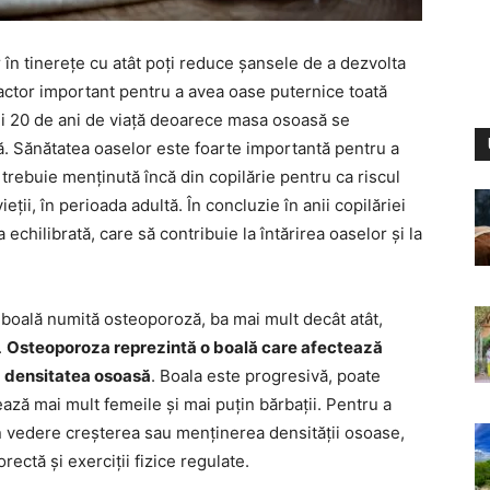
 în tinerețe cu atât poți reduce șansele de a dezvolta
factor important pentru a avea oase puternice toată
imii 20 de ani de viață deoarece masa osoasă se
. Sănătatea oaselor este foarte importantă pentru a
rebuie menținută încă din copilărie pentru ca riscul
eții, în perioada adultă. În concluzie în anii copilăriei
 echilibrată, care să contribuie la întărirea oaselor și la
ă boală numită osteoporoză, ba mai mult decât atât,
.
Osteoporoza reprezintă o boală care afectează
rd densitatea osoasă
. Boala este progresivă, poate
ază mai mult femeile și mai puțin bărbații. Pentru a
n vedere creșterea sau menținerea densității osoase,
rectă și exerciții fizice regulate.