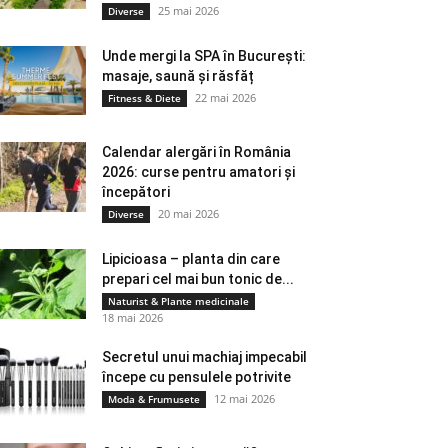
25 mai 2026
Diverse
Unde mergi la SPA în București:
masaje, saună și răsfăț
22 mai 2026
Fitness & Diete
Calendar alergări în România
2026: curse pentru amatori și
începători
20 mai 2026
Diverse
Lipicioasa – planta din care
prepari cel mai bun tonic de...
Naturist & Plante medicinale
18 mai 2026
Secretul unui machiaj impecabil
începe cu pensulele potrivite
12 mai 2026
Moda & Frumusete