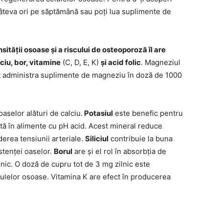
 câteva ori pe săptămână sau poți lua suplimente de
sității osoase și a riscului de osteoporoză îl are
ciu, bor, vitamine
(C, D, E, K)
și acid folic
. Magneziul
pot administra suplimente de magneziu în doză de 1000
aselor alături de calciu.
Potasiul
este benefic pentru
tă în alimente cu pH acid. Acest mineral reduce
derea tensiunii arteriale.
Siliciul
contribuie la buna
istenței oaselor.
Borul
are și el rol în absorbția de
lnic. O doză de cupru tot de 3 mg zilnic este
ulelor osoase. Vitamina K are efect în producerea