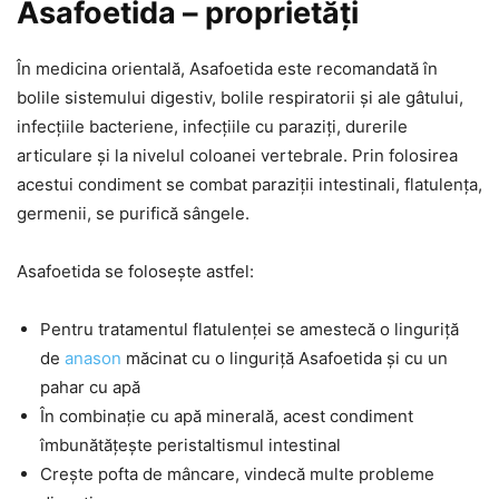
Asafoetida – proprietăți
În medicina orientală, Asafoetida este recomandată în
bolile sistemului digestiv, bolile respiratorii și ale gâtului,
infecțiile bacteriene, infecțiile cu paraziți, durerile
articulare și la nivelul coloanei vertebrale. Prin folosirea
acestui condiment se combat paraziții intestinali, flatulența,
germenii, se purifică sângele.
Asafoetida se folosește astfel:
Pentru tratamentul flatulenței se amestecă o linguriță
de
anason
măcinat cu o linguriță Asafoetida și cu un
pahar cu apă
În combinație cu apă minerală, acest condiment
îmbunătățește peristaltismul intestinal
Crește pofta de mâncare, vindecă multe probleme