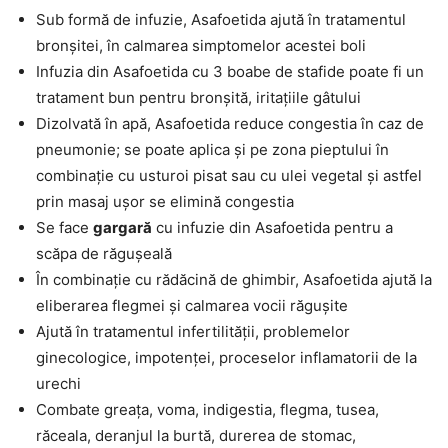
Sub formă de infuzie, Asafoetida ajută în tratamentul
bronșitei, în calmarea simptomelor acestei boli
Infuzia din Asafoetida cu 3 boabe de stafide poate fi un
tratament bun pentru bronșită, iritațiile gâtului
Dizolvată în apă, Asafoetida reduce congestia în caz de
pneumonie; se poate aplica și pe zona pieptului în
combinație cu usturoi pisat sau cu ulei vegetal și astfel
prin masaj ușor se elimină congestia
Se face
gargară
cu infuzie din Asafoetida pentru a
scăpa de răgușeală
În combinație cu rădăcină de ghimbir, Asafoetida ajută la
eliberarea flegmei și calmarea vocii răgușite
Ajută în tratamentul infertilității, problemelor
ginecologice, impotenței, proceselor inflamatorii de la
urechi
Combate greața, voma, indigestia, flegma, tusea,
răceala, deranjul la burtă, durerea de stomac,