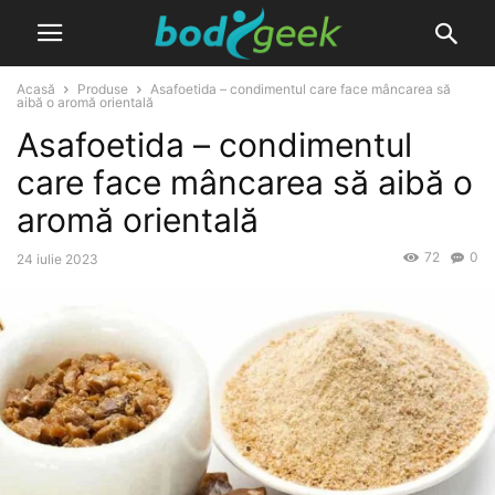
Acasă
Produse
Asafoetida – condimentul care face mâncarea să
aibă o aromă orientală
Asafoetida – condimentul
care face mâncarea să aibă o
aromă orientală
72
0
24 iulie 2023