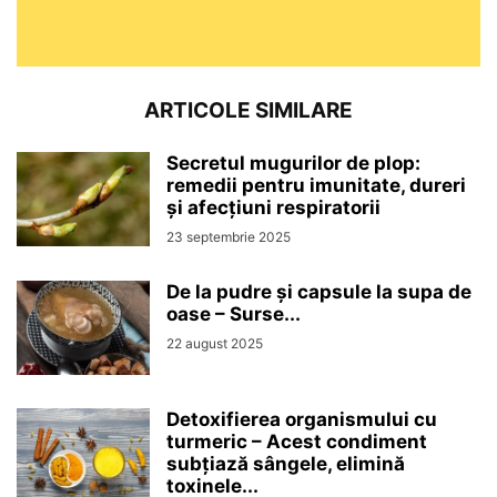
ARTICOLE SIMILARE
Secretul mugurilor de plop:
remedii pentru imunitate, dureri
și afecțiuni respiratorii
23 septembrie 2025
De la pudre și capsule la supa de
oase – Surse...
22 august 2025
Detoxifierea organismului cu
turmeric – Acest condiment
subțiază sângele, elimină
toxinele...