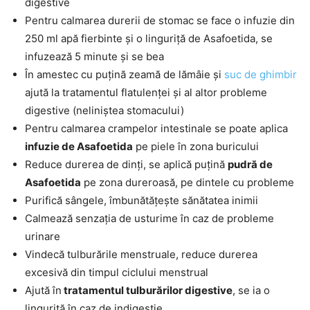
digestive
Pentru calmarea durerii de stomac se face o infuzie din
250 ml apă fierbinte și o linguriță de Asafoetida, se
infuzează 5 minute și se bea
În amestec cu puțină zeamă de lămâie și
suc de ghimbir
ajută la tratamentul flatulenței și al altor probleme
digestive (neliniștea stomacului)
Pentru calmarea crampelor intestinale se poate aplica
infuzie de Asafoetida
pe piele în zona buricului
Reduce durerea de dinți, se aplică puțină
pudră de
Asafoetida
pe zona dureroasă, pe dintele cu probleme
Purifică sângele, îmbunătățește sănătatea inimii
Calmează senzația de usturime în caz de probleme
urinare
Vindecă tulburările menstruale, reduce durerea
excesivă din timpul ciclului menstrual
Ajută în
tratamentul tulburărilor digestive
, se ia o
linguriță în caz de indigestie