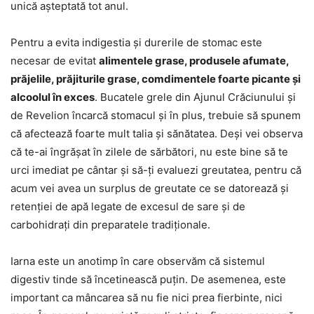
unică așteptată tot anul.
Pentru a evita indigestia și durerile de stomac este
necesar de evitat
alimentele grase, produsele afumate,
prăjelile, prăjiturile grase, comdimentele foarte picante și
alcoolul în exces
. Bucatele grele din Ajunul Crăciunului și
de Revelion încarcă stomacul și în plus, trebuie să spunem
că afectează foarte mult talia și sănătatea. Deși vei observa
că te-ai îngrășat în zilele de sărbători, nu este bine să te
urci imediat pe cântar și să-ți evaluezi greutatea, pentru că
acum vei avea un surplus de greutate ce se datorează și
retenției de apă legate de excesul de sare și de
carbohidrați din preparatele tradiționale.
Iarna este un anotimp în care observăm că sistemul
digestiv tinde să încetinească puțin. De asemenea, este
important ca mâncarea să nu fie nici prea fierbinte, nici