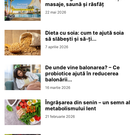
masaje, saună și răsfăț
22 mai 2026
Dieta cu soia: cum te ajută soia
să slăbești și să-ți...
7 aprilie 2026
De unde vine balonarea? – Ce
probiotice ajută în reducerea
balonării...
16 martie 2026
Îngrășarea din senin – un semn al
metabolismului lent
21 februarie 2026