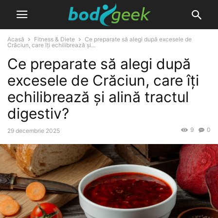
Acasă
Fitness & Diete
Ce preparate să alegi după excesele de
Crăciun, care îți echilibrează și...
Ce preparate să alegi după
excesele de Crăciun, care îți
echilibrează și alină tractul
digestiv?
9
0
29 decembrie 2025