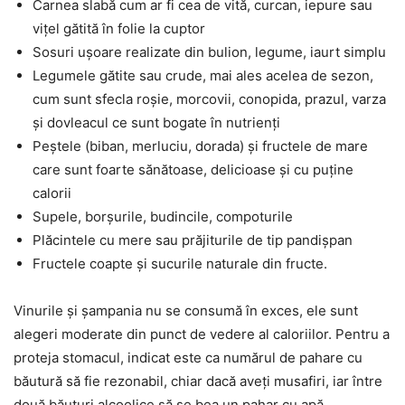
Carnea slabă cum ar fi cea de vită, curcan, iepure sau
vițel gătită în folie la cuptor
Sosuri ușoare realizate din bulion, legume, iaurt simplu
Legumele gătite sau crude, mai ales acelea de sezon,
cum sunt sfecla roșie, morcovii, conopida, prazul, varza
și dovleacul ce sunt bogate în nutrienți
Peștele (biban, merluciu, dorada) și fructele de mare
care sunt foarte sănătoase, delicioase și cu puține
calorii
Supele, borșurile, budincile, compoturile
Plăcintele cu mere sau prăjiturile de tip pandișpan
Fructele coapte și sucurile naturale din fructe.
Vinurile și șampania nu se consumă în exces, ele sunt
alegeri moderate din punct de vedere al caloriilor. Pentru a
proteja stomacul, indicat este ca numărul de pahare cu
băutură să fie rezonabil, chiar dacă aveți musafiri, iar între
două băuturi alcoolice să se bea un pahar cu apă.