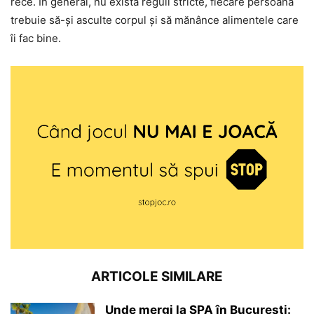
rece. În general, nu există reguli stricte, fiecare persoană
trebuie să-și asculte corpul și să mănânce alimentele care
îi fac bine.
ARTICOLE SIMILARE
Unde mergi la SPA în București: