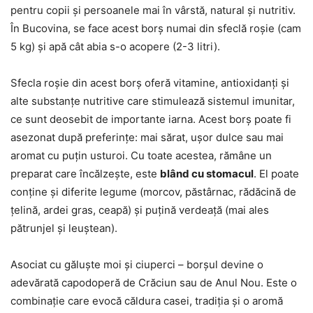
pentru copii și persoanele mai în vârstă, natural și nutritiv.
În Bucovina, se face acest borș numai din sfeclă roșie (cam
5 kg) și apă cât abia s-o acopere (2-3 litri).
Sfecla roșie din acest borș oferă vitamine, antioxidanți și
alte substanțe nutritive care stimulează sistemul imunitar,
ce sunt deosebit de importante iarna. Acest borș poate fi
asezonat după preferințe: mai sărat, ușor dulce sau mai
aromat cu puțin usturoi. Cu toate acestea, rămâne un
preparat care încălzește, este
blând cu stomacul
. El poate
conține și diferite legume (morcov, păstârnac, rădăcină de
țelină, ardei gras, ceapă) și puțină verdeață (mai ales
pătrunjel și leuștean).
Asociat cu găluște moi și ciuperci – borșul devine o
adevărată capodoperă de Crăciun sau de Anul Nou. Este o
combinație care evocă căldura casei, tradiția și o aromă