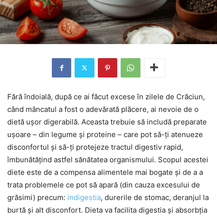
Fără îndoială, după ce ai făcut excese în zilele de Crăciun,
când mâncatul a fost o adevărată plăcere, ai nevoie de o
dietă ușor digerabilă. Aceasta trebuie să includă preparate
ușoare – din legume și proteine – care pot să-ți atenueze
disconfortul și să-ți protejeze tractul digestiv rapid,
îmbunătățind astfel sănătatea organismului. Scopul acestei
diete este de a compensa alimentele mai bogate și de a a
trata problemele ce pot să apară (din cauza excesului de
grăsimi) precum:
indigestia
, durerile de stomac, deranjul la
burtă și alt disconfort. Dieta va facilita digestia și absorbția