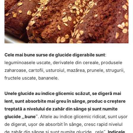
Cele mai bune surse de glucide digerabile sunt
:
leguminoasele uscate, derivatele din cereale, produsele
zaharoase, cartofii, usturoiul, mazărea, prunele, strugurii,
fructele uscate, bananele.
Unele glucide au indice glicemic scăzut, se digeră mai
lent, sunt absorbite mai greu în sânge, produc o creștere
treptată a nivelului de zahăr din sânge și sunt numite
glucide ,,bune˝
. Altele au indice glicemic ridicat, sunt ușor
de digerat, ușor de absorbit în sânge, cresc rapid nivelul
de zahăr din sânge și sunt numite glucide ,,rele˝.
Indicele