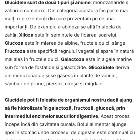
Glucidele sunt de două tipuri și anume
: monozaharide și
zaharuri complexe. Din categoria acestora fac parte mai
mulți reprezentanți din care prezentam pe cei mai
importanți. De exemplu arabinoza se află în sfecla de
zahăr.
Xiloza
este în semințele de floarea-soarelui.
Glucoza
este în mierea de albine, fructele dulci, sânge.
Fructoza
este specifică regnului vegetal și apare în natură
mai ales în fructele dulci.
Galactoza
este în algele marine
sub formă de fosfatide și galactozide.
Glicozidele
derivă
din monozaharide și se găsesc în plante de vanilie,
sâmburi de prune, piersici, cireșe și migdale.
Glucidele pot fi folosite de organismul nostru dacă ajung
să fie hidrolizate în galactoză, fructoză, glucoză, prin
intermediul enzimelor sucurilor digestive
. Acest proces
începe încă din cavitatea bucală. Bolul alimentar ajunge
apoi în stomac unde procesul de digestie este continuat cu