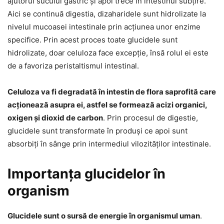
ajutorul sucului gastric și apoi trece în intestinul subțire.
Aici se continuă digestia, dizaharidele sunt hidrolizate la
nivelul mucoasei intestinale prin acțiunea unor enzime
specifice. Prin acest proces toate glucidele sunt
hidrolizate, doar celuloza face excepție, însă rolul ei este
de a favoriza peristaltismul intestinal.
Celuloza va fi degradată în intestin de flora saprofită care
acționează asupra ei, astfel se formează acizi organici,
oxigen și dioxid de carbon
. Prin procesul de digestie,
glucidele sunt transformate în produși ce apoi sunt
absorbiți în sânge prin intermediul vilozităților intestinale.
Importanța glucidelor în
organism
Glucidele sunt o sursă de energie în organismul uman
.