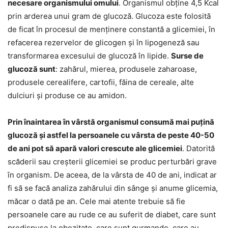
necesare organismului omului
. Organismul obține 4,5 Kcal
prin arderea unui gram de glucoză. Glucoza este folosită
de ficat în procesul de menținere constantă a glicemiei, în
refacerea rezervelor de glicogen și în lipogeneză sau
transformarea excesului de glucoză în lipide.
Surse de
glucoză sunt
: zahărul, mierea, produsele zaharoase,
produsele cerealifere, cartofii, făina de cereale, alte
dulciuri și produse ce au amidon.
Prin înaintarea în vârstă organismul consumă mai puțină
glucoză și astfel la persoanele cu vârsta de peste 40-50
de ani pot să apară valori crescute ale glicemiei
. Datorită
scăderii sau creșterii glicemiei se produc perturbări grave
în organism. De aceea, de la vârsta de 40 de ani, indicat ar
fi să se facă analiza zahărului din sânge și anume glicemia,
măcar o dată pe an. Cele mai atente trebuie să fie
persoanele care au rude ce au suferit de diabet, care sunt
predispuse la obezitate, care sunt gurmande, care au