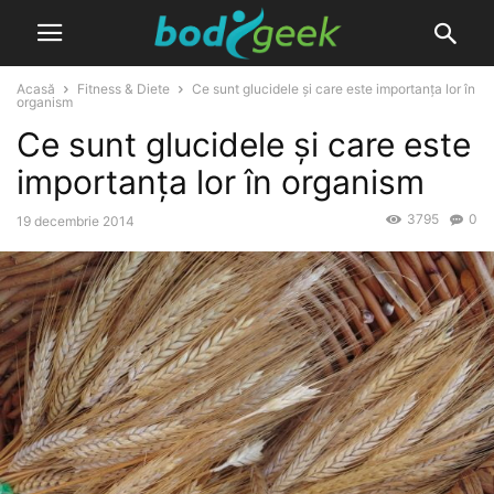
Acasă
Fitness & Diete
Ce sunt glucidele și care este importanța lor în
organism
Ce sunt glucidele și care este
importanța lor în organism
3795
0
19 decembrie 2014