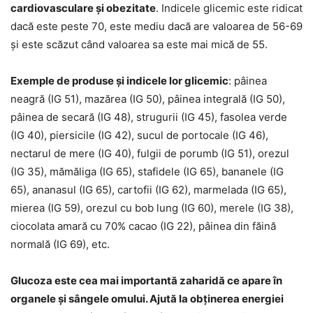
cardiovasculare și obezitate
. Indicele glicemic este ridicat
dacă este peste 70, este mediu dacă are valoarea de 56-69
și este scăzut când valoarea sa este mai mică de 55.
Exemple de produse și indicele lor glicemic
: pâinea
neagră (IG 51), mazărea (IG 50), pâinea integrală (IG 50),
pâinea de secară (IG 48), strugurii (IG 45), fasolea verde
(IG 40), piersicile (IG 42), sucul de portocale (IG 46),
nectarul de mere (IG 40), fulgii de porumb (IG 51), orezul
(IG 35), mămăliga (IG 65), stafidele (IG 65), bananele (IG
65), ananasul (IG 65), cartofii (IG 62), marmelada (IG 65),
mierea (IG 59), orezul cu bob lung (IG 60), merele (IG 38),
ciocolata amară cu 70% cacao (IG 22), pâinea din făină
normală (IG 69), etc.
Glucoza este cea mai importantă zaharidă ce apare în
organele și sângele omului. Ajută la obținerea energiei