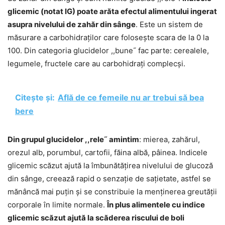
glicemic (notat IG) poate arăta efectul alimentului ingerat
asupra nivelului de zahăr din sânge
. Este un sistem de
măsurare a carbohidraților care folosește scara de la 0 la
100. Din categoria glucidelor ,,bune˝ fac parte: cerealele,
legumele, fructele care au carbohidrați complecși.
Citește și:
Află de ce femeile nu ar trebui să bea
bere
Din grupul glucidelor ,,rele˝ amintim
: mierea, zahărul,
orezul alb, porumbul, cartofii, făina albă, pâinea. Indicele
glicemic scăzut ajută la îmbunătățirea nivelului de glucoză
din sânge, creează rapid o senzație de sațietate, astfel se
mănâncă mai puțin și se constribuie la menținerea greutății
corporale în limite normale.
În plus alimentele cu indice
glicemic scăzut ajută la scăderea riscului de boli