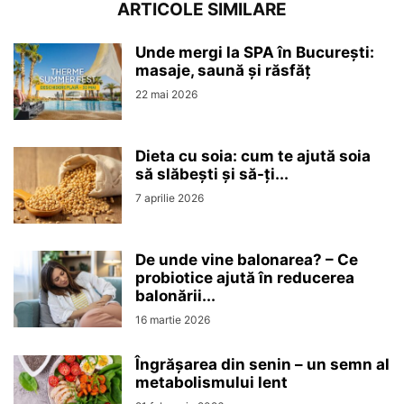
ARTICOLE SIMILARE
Unde mergi la SPA în București:
masaje, saună și răsfăț
22 mai 2026
Dieta cu soia: cum te ajută soia
să slăbești și să-ți...
7 aprilie 2026
De unde vine balonarea? – Ce
probiotice ajută în reducerea
balonării...
16 martie 2026
Îngrășarea din senin – un semn al
metabolismului lent