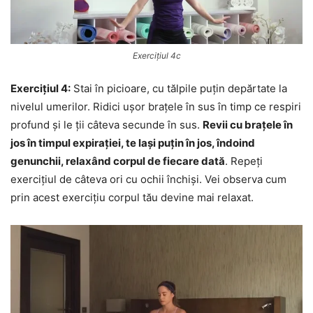
Exercițiul 4c
Exercițiul 4:
Stai în picioare, cu tălpile puțin depărtate la
nivelul umerilor. Ridici ușor brațele în sus în timp ce respiri
profund și le ții câteva secunde în sus.
Revii cu brațele în
jos în timpul expirației, te lași puțin în jos, îndoind
genunchii, relaxând corpul de fiecare dată
. Repeți
exercițiul de câteva ori cu ochii închiși. Vei observa cum
prin acest exercițiu corpul tău devine mai relaxat.