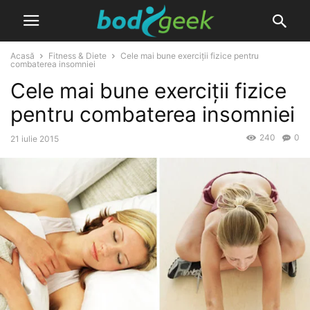
Acasă
Fitness & Diete
Cele mai bune exerciții fizice pentru
combaterea insomniei
Cele mai bune exerciții fizice
pentru combaterea insomniei
240
0
21 iulie 2015