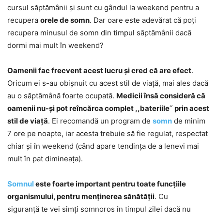
cursul săptămânii și sunt cu gândul la weekend pentru a
recupera
orele de somn
. Dar oare este adevărat că poți
recupera minusul de somn din timpul săptămânii dacă
dormi mai mult în weekend?
Oamenii fac frecvent acest lucru și cred că are efect
.
Oricum ei s-au obișnuit cu acest stil de viață, mai ales dacă
au o săptămână foarte ocupată.
Medicii însă consideră că
oamenii nu-și pot reîncărca complet ,,bateriile˝ prin acest
stil de viață
. Ei recomandă un program de
somn
de minim
7 ore pe noapte, iar acesta trebuie să fie regulat, respectat
chiar și în weekend (când apare tendința de a lenevi mai
mult în pat dimineața).
Somnul
este foarte important pentru toate funcțiile
organismului, pentru menținerea sănătății
. Cu
siguranță te vei simți somnoros în timpul zilei dacă nu