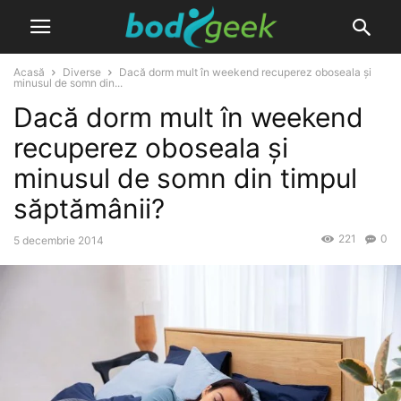
Acasă
Diverse
Dacă dorm mult în weekend recuperez oboseala și
minusul de somn din...
Dacă dorm mult în weekend
recuperez oboseala și
minusul de somn din timpul
săptămânii?
221
0
5 decembrie 2014