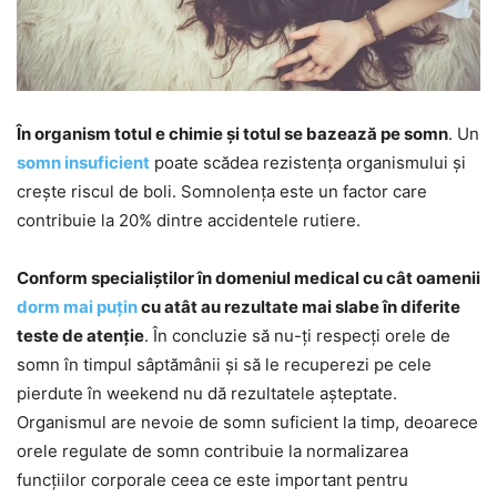
În organism totul e chimie și totul se bazează pe somn
. Un
somn insuficient
poate scădea rezistența organismului și
crește riscul de boli. Somnolența este un factor care
contribuie la 20% dintre accidentele rutiere.
Conform specialiștilor în domeniul medical cu cât oamenii
dorm mai puțin
cu atât au rezultate mai slabe în diferite
teste de atenție
. În concluzie să nu-ți respecți orele de
somn în timpul sâptămânii și să le recuperezi pe cele
pierdute în weekend nu dă rezultatele așteptate.
Organismul are nevoie de somn suficient la timp, deoarece
orele regulate de somn contribuie la normalizarea
funcțiilor corporale ceea ce este important pentru