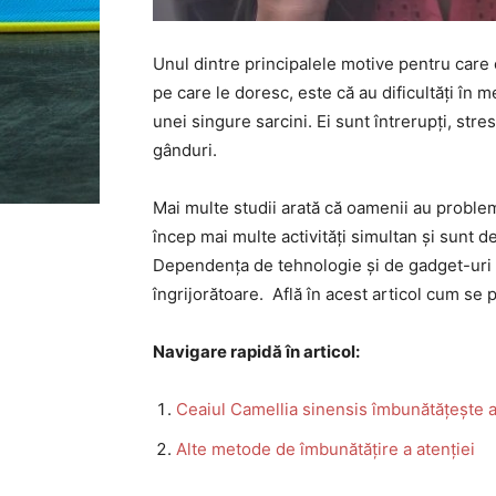
Unul dintre principalele motive pentru care o
pe care le doresc, este că au dificultăți în 
unei singure sarcini. Ei sunt întrerupți, stres
gânduri.
Mai multe studii arată că oamenii au problem
încep mai multe activități simultan și sunt d
Dependența de tehnologie și de gadget-uri es
îngrijorătoare. Află în acest articol cum se
Navigare rapidă în articol:
Ceaiul Camellia sinensis îmbunătățește at
Alte metode de îmbunătățire a atenției