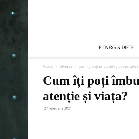
FITNESS & DIETE
Acasă
Diverse
Cum îți poți îmbunătăți capacitatea 
Cum îți poți îmbu
atenție și viața?
27 februarie 2021