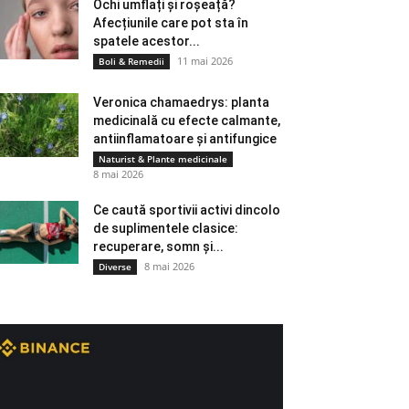
Ochi umflați și roșeață?
Afecțiunile care pot sta în
spatele acestor...
11 mai 2026
Boli & Remedii
Veronica chamaedrys: planta
medicinală cu efecte calmante,
antiinflamatoare și antifungice
Naturist & Plante medicinale
8 mai 2026
Ce caută sportivii activi dincolo
de suplimentele clasice:
recuperare, somn și...
8 mai 2026
Diverse