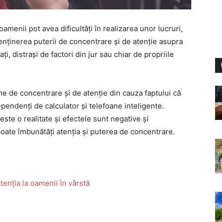
amenii pot avea dificultăți în realizarea unor lucruri,
menținerea puterii de concentrare și de atenție asupra
ați, distrași de factori din jur sau chiar de propriile
e de concentrare și de atenție din cauza faptului că
ependenți de calculator și telefoane inteligente.
te o realitate și efectele sunt negative și
 poate îmbunătăți atenția și puterea de concentrare.
enția la oamenii în vârstă