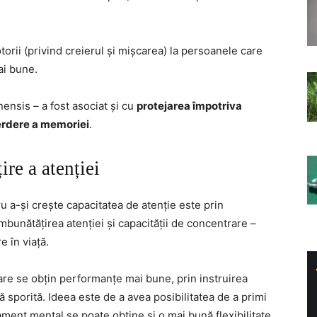
otorii (privind creierul și mișcarea) la persoanele care
ai bune.
nsis – a fost asociat și cu
protejarea împotriva
ierdere a memoriei
.
re a atenției
 a-și crește capacitatea de atenție este prin
îmbunătățirea atenției și capacității de concentrare –
e în viață.
re se obțin performanțe mai bune, prin instruirea
nă sporită. Ideea este de a avea posibilitatea de a primi
ament mental se poate obține și o mai bună flexibilitate