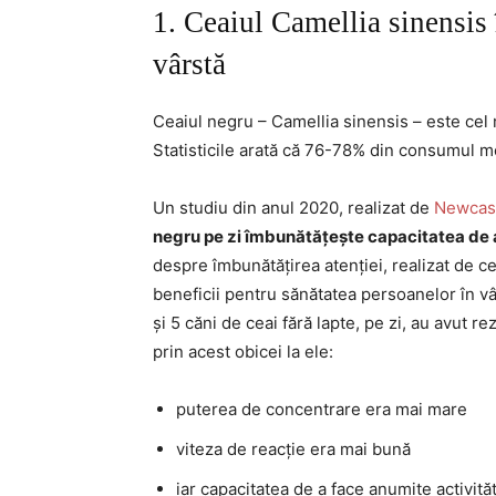
1. Ceaiul Camellia sinensis 
vârstă
Ceaiul negru – Camellia sinensis – este cel 
Statisticile arată că 76-78% din consumul m
Un studiu din anul 2020, realizat de
Newcast
negru pe zi îmbunătățește capacitatea de a
despre îmbunătățirea atenției, realizat de ce
beneficii pentru sănătatea persoanelor în v
și 5 căni de ceai fără lapte, pe zi, au avut 
prin acest obicei la ele:
puterea de concentrare era mai mare
viteza de reacție era mai bună
iar capacitatea de a face anumite activită