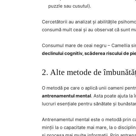
puzzle sau cusutul).
Cercetătorii au analizat și abilitățile psihom
consumă mult ceai și au observat că sunt m
Consumul mare de ceai negru – Camellia sine
declinului cognitiv, scăderea riscului de p
2. Alte metode de îmbunătăți
O metodă pe care o aplică unii oameni pentru
antrenamentul mental
. Asta poate ajuta la 
lucruri esențiale pentru sănătate și bunăstar
Antrenamentul mental este o metodă prin ca
minții la o capacitate mai mare, la o discipli
și procesa mai multe informații. Prin antren