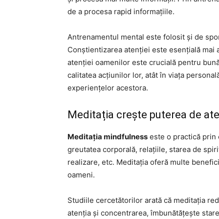
de a procesa rapid informațiile.
Antrenamentul mental este folosit și de spor
Conștientizarea atenției este esențială mai a
atenției oamenilor este crucială pentru bunăs
calitatea acțiunilor lor, atât în viața person
experiențelor acestora.
Meditația crește puterea de ate
Meditația mindfulness
este o practică prin
greutatea corporală, relațiile, starea de spir
realizare, etc. Meditația oferă multe benefic
oameni.
Studiile cercetătorilor arată că meditația r
atenția și concentrarea, îmbunătățește star