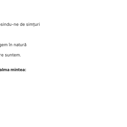
osindu-ne de simțuri
gem în natură
are suntem.
calma mintea: