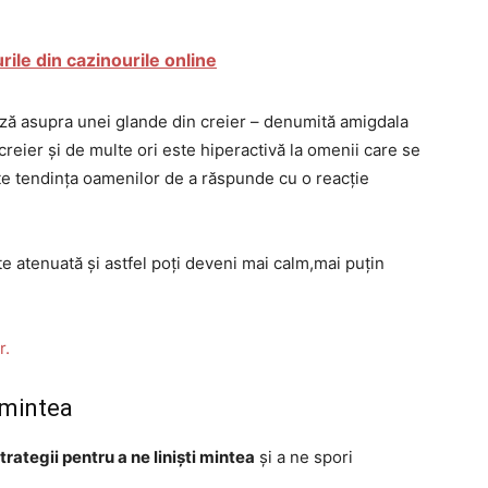
ile din cazinourile online
ază asupra unei glande din creier – denumită amigdala
reier și de multe ori este hiperactivă la omenii care se
ește tendința oamenilor de a răspunde cu o reacție
te atenuată și astfel poți deveni mai calm,mai puțin
r.
 mintea
trategii pentru a ne liniști mintea
și a ne spori