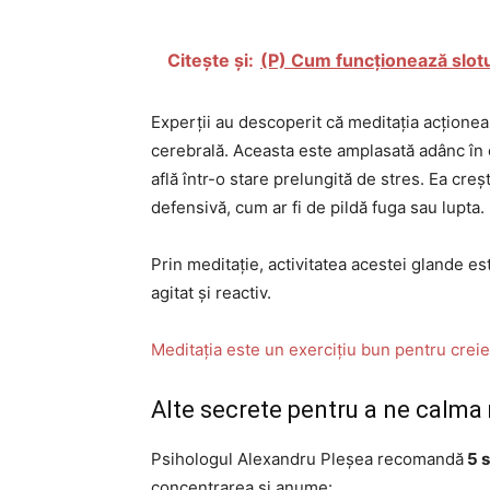
Citește și:
(P) Cum funcționează slotur
Experții au descoperit că meditația acțione
cerebrală. Aceasta este amplasată adânc în c
află într-o stare prelungită de stres. Ea cr
defensivă, cum ar fi de pildă fuga sau lupta.
Prin meditație, activitatea acestei glande es
agitat și reactiv.
Meditația este un exercițiu bun pentru creie
Alte secrete pentru a ne calma
Psihologul Alexandru Pleșea recomandă
5 s
concentrarea și anume: