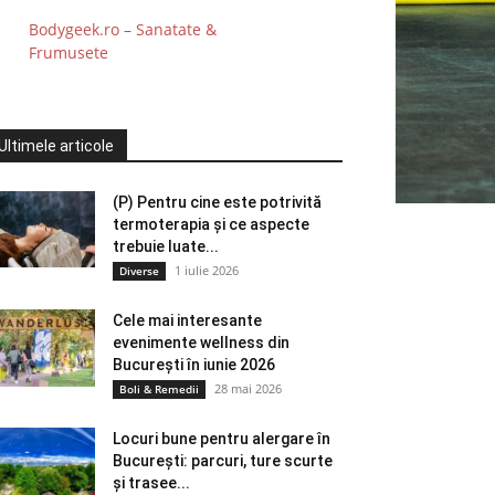
Bodygeek.ro – Sanatate &
Frumusete
Ultimele articole
(P) Pentru cine este potrivită
termoterapia și ce aspecte
trebuie luate...
1 iulie 2026
Diverse
Cele mai interesante
evenimente wellness din
București în iunie 2026
28 mai 2026
Boli & Remedii
Locuri bune pentru alergare în
București: parcuri, ture scurte
și trasee...