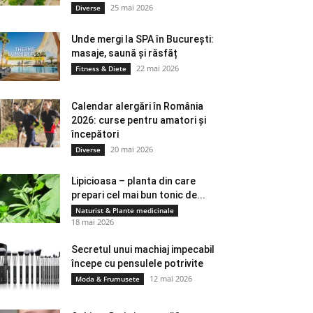
25 mai 2026
Diverse
Unde mergi la SPA în București:
masaje, saună și răsfăț
22 mai 2026
Fitness & Diete
Calendar alergări în România
2026: curse pentru amatori și
începători
20 mai 2026
Diverse
Lipicioasa – planta din care
prepari cel mai bun tonic de...
Naturist & Plante medicinale
18 mai 2026
Secretul unui machiaj impecabil
începe cu pensulele potrivite
12 mai 2026
Moda & Frumusete