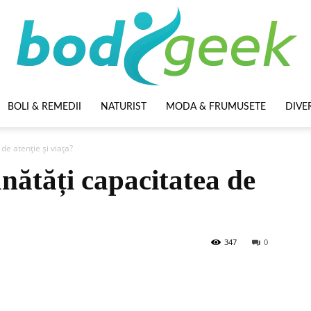
BOLI & REMEDII
NATURIST
MODA & FRUMUSETE
DIVE
BodyGeek
de atenție și viața?
nătăți capacitatea de
347
0