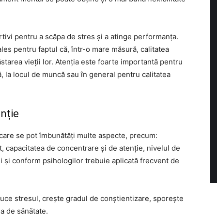
tivi pentru a scăpa de stres și a atinge performanța.
les pentru faptul că, într-o mare măsură, calitatea
tarea vieții lor. Atenția este foarte importantă pentru
ală, la locul de muncă sau în general pentru calitatea
nție
 care se pot îmbunătăți multe aspecte, precum:
it, capacitatea de concentrare și de atenție, nivelul de
ii și conform psihologilor trebuie aplicată frecvent de
educe stresul, crește gradul de conștientizare, sporește
ea de sănătate.