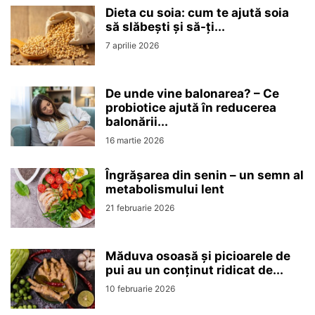
Dieta cu soia: cum te ajută soia
să slăbești și să-ți...
7 aprilie 2026
De unde vine balonarea? – Ce
probiotice ajută în reducerea
balonării...
16 martie 2026
Îngrășarea din senin – un semn al
metabolismului lent
21 februarie 2026
Măduva osoasă și picioarele de
pui au un conținut ridicat de...
10 februarie 2026