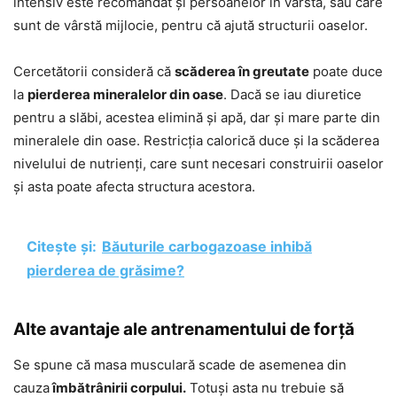
intensiv este recomandat și persoanelor în vârstă, sau care
sunt de vârstă mijlocie, pentru că ajută structurii oaselor.
Cercetătorii consideră că
scăderea în greutate
poate duce
la
pierderea mineralelor din oase
. Dacă se iau diuretice
pentru a slăbi, acestea elimină și apă, dar și mare parte din
mineralele din oase. Restricția calorică duce și la scăderea
nivelului de nutrienți, care sunt necesari construirii oaselor
și asta poate afecta structura acestora.
Citește și:
Băuturile carbogazoase inhibă
pierderea de grăsime?
Alte avantaje ale antrenamentului de forță
Se spune că masa musculară scade de asemenea din
cauza
îmbătrânirii corpului.
Totuși asta nu trebuie să