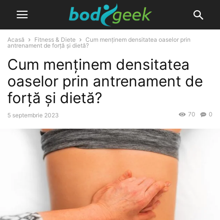
Acasă
Fitness & Diete
Cum menținem densitatea oaselor prin
antrenament de forță și dietă?
Cum menținem densitatea
oaselor prin antrenament de
forță și dietă?
70
0
5 septembrie 2023