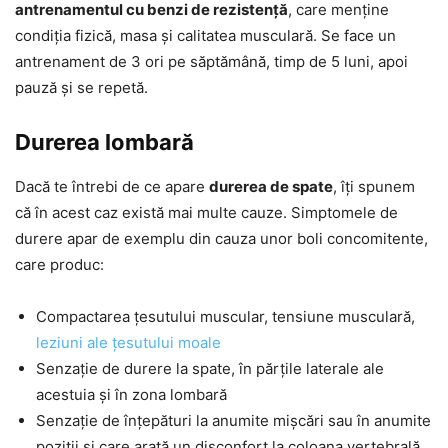
antrenamentul cu benzi de rezistență
, care menține
condiția fizică, masa și calitatea musculară. Se face un
antrenament de 3 ori pe săptămână, timp de 5 luni, apoi
pauză și se repetă.
Durerea lombară
Dacă te întrebi de ce apare
durerea de spate
, îți spunem
că în acest caz există mai multe cauze. Simptomele de
durere apar de exemplu din cauza unor boli concomitente,
care produc:
Compactarea țesutului muscular, tensiune musculară,
leziuni ale țesutului moale
Senzație de durere la spate, în părțile laterale ale
acestuia și în zona lombară
Senzație de înțepături la anumite mișcări sau în anumite
poziții și care arată un disconfort la coloana vertebrală.