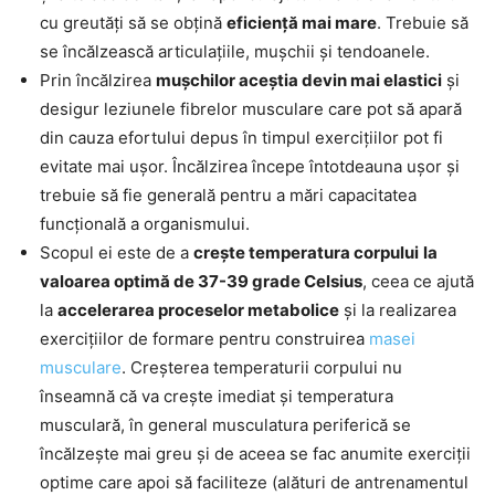
cu greutăți să se obțină
eficiență mai mare
. Trebuie să
se încălzească articulațiile, mușchii și tendoanele.
Prin încălzirea
mușchilor aceștia devin mai elastici
și
desigur leziunele fibrelor musculare care pot să apară
din cauza efortului depus în timpul exercițiilor pot fi
evitate mai ușor. Încălzirea începe întotdeauna ușor și
trebuie să fie generală pentru a mări capacitatea
funcțională a organismului.
Scopul ei este de a
crește temperatura corpului
la
valoarea optimă de 37-39 grade Celsius
, ceea ce ajută
la
accelerarea proceselor metabolice
și la realizarea
exercițiilor de formare pentru construirea
masei
musculare
. Creșterea temperaturii corpului nu
înseamnă că va crește imediat și temperatura
musculară, în general musculatura periferică se
încălzește mai greu și de aceea se fac anumite exerciții
optime care apoi să faciliteze (alături de antrenamentul