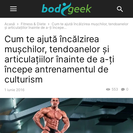
Acasă
Fitness & Diete
Cum te ajută încălzirea mușchilor, tendoanelor
și articulațiilor înainte de a-ți începe...
Cum te ajută încălzirea
mușchilor, tendoanelor și
articulațiilor înainte de a-ți
începe antrenamentul de
culturism
553
0
1 iunie 2016