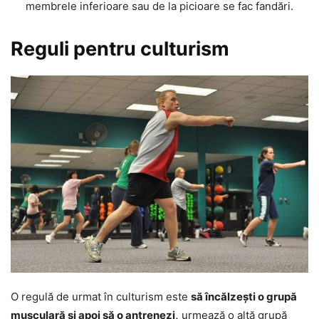
membrele inferioare sau de la picioare se fac fandări.
Reguli pentru culturism
O regulă de urmat în culturism este
să încălzești o grupă
musculară și apoi să o antrenezi,
urmează o altă grupă