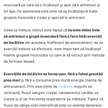
muscuară pe care să o încălzești și apoi să o antrenezi și
tot așa. De asemenea este bine să se încălzească toate
grupele musculare vizate și apoi să le antrenezi.
Ceea ce trebuie reținut este faptul că
nu este deloc bine
să antrenezi o grupă musculară fără a face întâi exerciții
de încălzire
ale acesteia. Indiferent de antrenament, de ce
exerciții trebuie să efectuezi, este important să încălzești
înainte grupele musculare cu care ai să lucrezi prin metoda
de formare aleasă.
Exercițiile de încălzire se încep ușor, fără a folosi greutăți
prea mari
și fără a consuma prea multă energie înainte de
antrenament. Prin exercițiile de
încălzire
mușchii se
contractă, fluxul sangvin crește, randamentul cardiac va
crește și el iar frecvența respiratorie se mărește. Faptul că
fluxul de sânge este intensificat este un avantaj deoarece