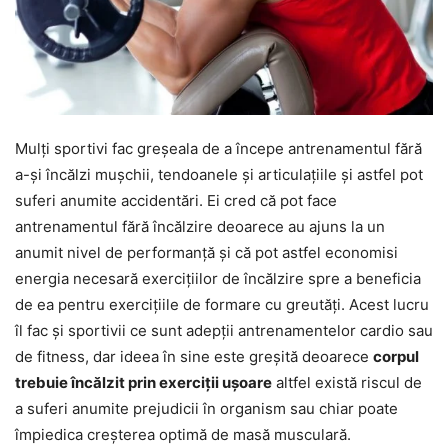
Mulți sportivi fac greșeala de a începe antrenamentul fără
a-și încălzi mușchii, tendoanele și articulațiile și astfel pot
suferi anumite accidentări. Ei cred că pot face
antrenamentul fără încălzire deoarece au ajuns la un
anumit nivel de performanță și că pot astfel economisi
energia necesară exercițiilor de încălzire spre a beneficia
de ea pentru exercițiile de formare cu greutăți. Acest lucru
îl fac și sportivii ce sunt adepții antrenamentelor cardio sau
de fitness, dar ideea în sine este greșită deoarece
corpul
trebuie încălzit prin exerciții ușoare
altfel există riscul de
a suferi anumite prejudicii în organism sau chiar poate
împiedica creșterea optimă de masă musculară.