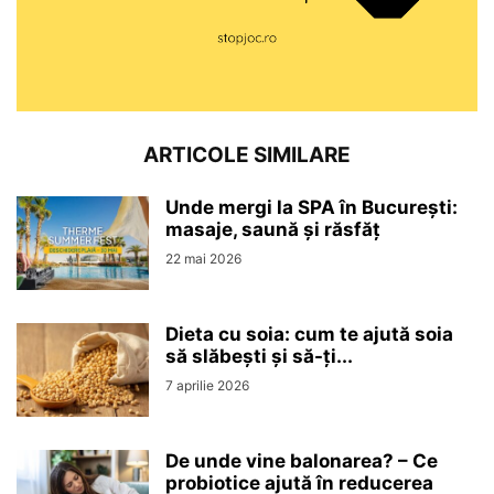
ARTICOLE SIMILARE
Unde mergi la SPA în București:
masaje, saună și răsfăț
22 mai 2026
Dieta cu soia: cum te ajută soia
să slăbești și să-ți...
7 aprilie 2026
De unde vine balonarea? – Ce
probiotice ajută în reducerea