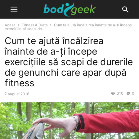
Acasă
Fitness & Diete
Cum te ajută încălzirea înainte de a-ți începe
exercițiile să scapi de...
Cum te ajută încălzirea
înainte de a-ți începe
exercițiile să scapi de durerile
de genunchi care apar după
fitness
310
0
7 august 2016