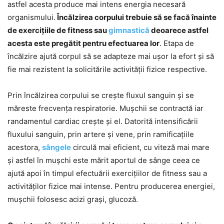
astfel acesta produce mai intens energia necesară
organismului.
Încălzirea corpului trebuie să se facă înainte
de exercițiile de fitness sau
gimnastică
deoarece astfel
acesta este pregătit pentru efectuarea lor
. Etapa de
încălzire ajută corpul să se adapteze mai ușor la efort și să
fie mai rezistent la solicitările activității fizice respective.
Prin încălzirea corpului se crește fluxul sanguin și se
măreste frecvența respiratorie. Mușchii se contractă iar
randamentul cardiac crește și el. Datorită intensificării
fluxului sanguin, prin artere și vene, prin ramificațiile
acestora,
sângele
circulă mai eficient, cu viteză mai mare
și astfel în mușchi este mărit aportul de sânge ceea ce
ajută apoi în timpul efectuării exercițiilor de fitness sau a
activităților fizice mai intense. Pentru producerea energiei,
mușchii folosesc acizi grași, glucoză.