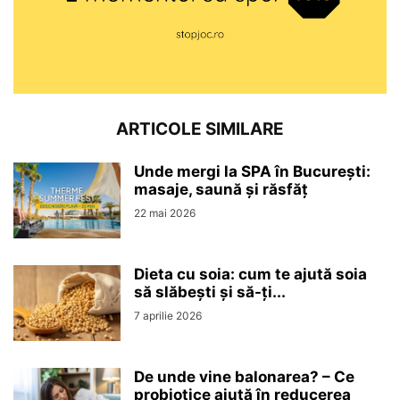
ARTICOLE SIMILARE
Unde mergi la SPA în București:
masaje, saună și răsfăț
22 mai 2026
Dieta cu soia: cum te ajută soia
să slăbești și să-ți...
7 aprilie 2026
De unde vine balonarea? – Ce
probiotice ajută în reducerea