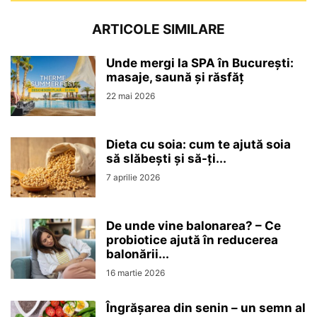
ARTICOLE SIMILARE
Unde mergi la SPA în București:
masaje, saună și răsfăț
22 mai 2026
Dieta cu soia: cum te ajută soia
să slăbești și să-ți...
7 aprilie 2026
De unde vine balonarea? – Ce
probiotice ajută în reducerea
balonării...
16 martie 2026
Îngrășarea din senin – un semn al