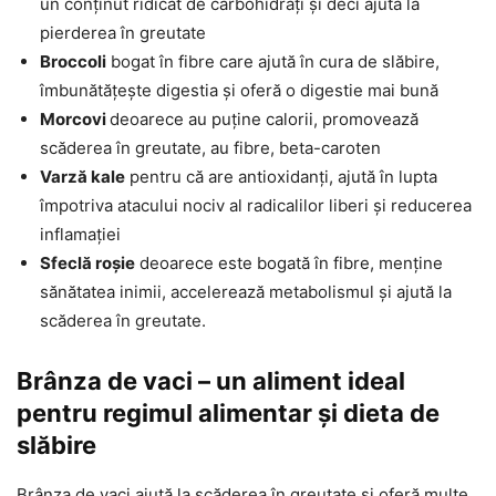
un conținut ridicat de carbohidrați și deci ajută la
pierderea în greutate
Broccoli
bogat în fibre care ajută în cura de slăbire,
îmbunătățește digestia și oferă o digestie mai bună
Morcovi
deoarece au puține calorii, promovează
scăderea în greutate, au fibre, beta-caroten
Varză kale
pentru că are antioxidanți, ajută în lupta
împotriva atacului nociv al radicalilor liberi și reducerea
inflamației
Sfeclă roșie
deoarece este bogată în fibre, menține
sănătatea inimii, accelerează metabolismul și ajută la
scăderea în greutate.
Brânza de vaci – un aliment ideal
pentru regimul alimentar și dieta de
slăbire
Brânza de vaci ajută la scăderea în greutate și oferă multe