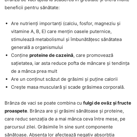
beneficii pentru sănătate:
Are nutrienți importanți (calciu, fosfor, magneziu și
vitamine A, B, E) care mențin oasele puternice,
stimulează metabolismul și îmbunătățesc sănătatea
generală a organismului
Conține
proteine de cazeină
, care promovează
sațietatea, iar asta reduce pofta de mâncare și tendința
de a mânca prea mult
Are un conținut scăzut de grăsimi și puține calorii
Crește masa musculară și scade grăsimea corporală.
Brânza de vaci se poate combina cu
fulgi de ovăz și fructe
proaspete
. Brânza are și grăsimi sănătoase și proteine,
care reduc senzația de a mai mânca ceva între mese, pe
parcursul zilei. Grăsimile în sine sunt componente
sănătoase. Absența lor afectează negativ absorbția