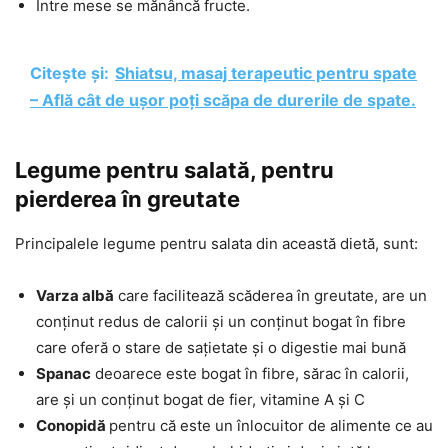
Între mese se mănâncă fructe.
Citește și:
Shiatsu, masaj terapeutic pentru spate
– Află cât de ușor poți scăpa de durerile de spate.
Legume pentru salată, pentru
pierderea în greutate
Principalele legume pentru salata din această dietă, sunt:
Varza albă
care facilitează scăderea în greutate, are un
conținut redus de calorii și un conținut bogat în fibre
care oferă o stare de sațietate și o digestie mai bună
Spanac
deoarece este bogat în fibre, sărac în calorii,
are și un conținut bogat de fier, vitamine A și C
Conopidă
pentru că este un înlocuitor de alimente ce au