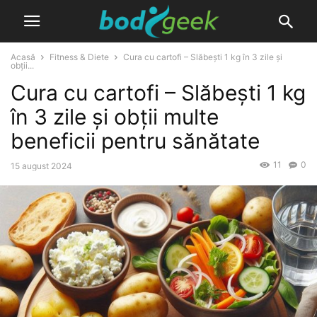
Acasă
Fitness & Diete
Cura cu cartofi – Slăbești 1 kg în 3 zile și
obții...
Cura cu cartofi – Slăbești 1 kg
în 3 zile și obții multe
beneficii pentru sănătate
11
0
15 august 2024