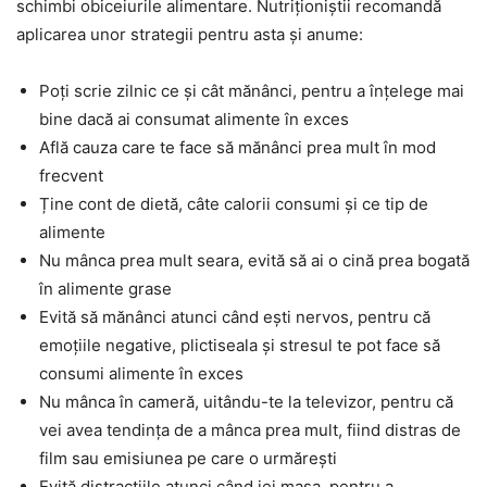
schimbi obiceiurile alimentare. Nutriționiștii recomandă
aplicarea unor strategii pentru asta și anume:
Poți scrie zilnic ce și cât mănânci, pentru a înțelege mai
bine dacă ai consumat alimente în exces
Află cauza care te face să mănânci prea mult în mod
frecvent
Ține cont de dietă, câte calorii consumi și ce tip de
alimente
Nu mânca prea mult seara, evită să ai o cină prea bogată
în alimente grase
Evită să mănânci atunci când ești nervos, pentru că
emoțiile negative, plictiseala și stresul te pot face să
consumi alimente în exces
Nu mânca în cameră, uitându-te la televizor, pentru că
vei avea tendința de a mânca prea mult, fiind distras de
film sau emisiunea pe care o urmărești
Evită distracțiile atunci când iei masa, pentru a