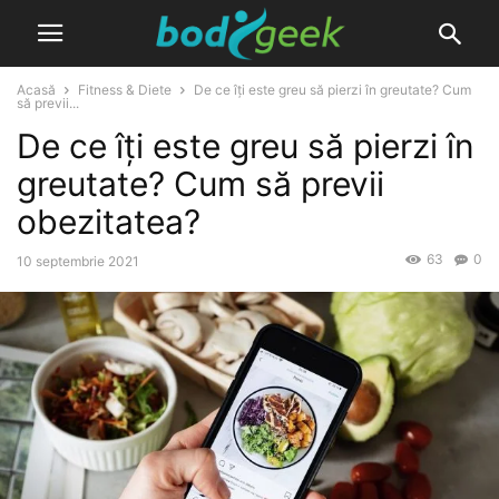
Acasă
Fitness & Diete
De ce îți este greu să pierzi în greutate? Cum
să previi...
De ce îți este greu să pierzi în
greutate? Cum să previi
obezitatea?
63
0
10 septembrie 2021