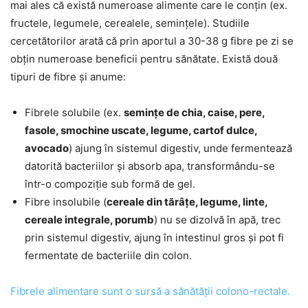
mai ales că există numeroase alimente care le conțin (ex.
fructele, legumele, cerealele, semințele). Studiile
cercetătorilor arată că prin aportul a 30-38 g fibre pe zi se
obțin numeroase beneficii pentru sănătate. Există două
tipuri de fibre și anume:
Fibrele solubile (ex.
semințe de chia, caise, pere,
fasole, smochine uscate, legume, cartof dulce,
avocado
) ajung în sistemul digestiv, unde fermentează
datorită bacteriilor și absorb apa, transformându-se
într-o compoziție sub formă de gel.
Fibre insolubile (
cereale din tărâțe, legume, linte,
cereale integrale, porumb
) nu se dizolvă în apă, trec
prin sistemul digestiv, ajung în intestinul gros și pot fi
fermentate de bacteriile din colon.
Fibrele alimentare sunt o sursă a sănătății colono-rectale.