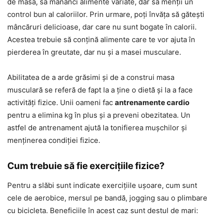
de masă, să mănânci alimente variate, dar să menții un
control bun al caloriilor. Prin urmare, poți învăța să gătești
mâncăruri delicioase, dar care nu sunt bogate în calorii.
Acestea trebuie să conțină alimente care te vor ajuta în
pierderea în greutate, dar nu și a masei musculare.
Abilitatea de a arde grăsimi și de a construi masa
musculară se referă de fapt la a ține o dietă și la a face
activități fizice. Unii oameni fac
antrenamente cardio
pentru a elimina kg în plus și a preveni obezitatea. Un
astfel de antrenament ajută la tonifierea mușchilor și
menținerea condiției fizice.
Cum trebuie să fie exercițiile fizice?
Pentru a slăbi sunt indicate exercițiile ușoare, cum sunt
cele de aerobice, mersul pe bandă, jogging sau o plimbare
cu bicicleta. Beneficiile în acest caz sunt destul de mari: