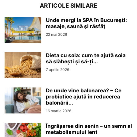
ARTICOLE SIMILARE
Unde mergi la SPA în București:
masaje, saună și răsfăț
22 mai 2026
Dieta cu soia: cum te ajută soia
să slăbești și să-ți...
7 aprilie 2026
De unde vine balonarea? – Ce
probiotice ajută în reducerea
balonării...
16 martie 2026
Îngrășarea din senin – un semn al
metabolismului lent