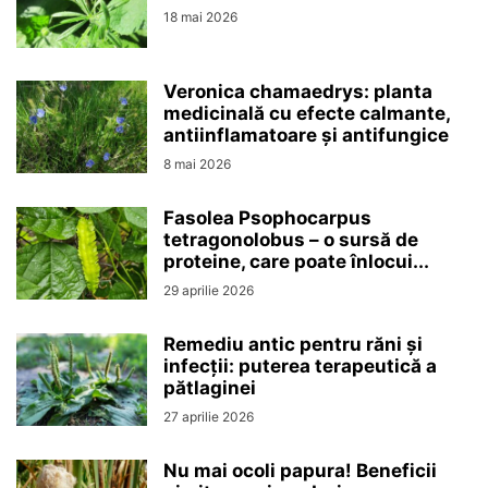
18 mai 2026
Veronica chamaedrys: planta
medicinală cu efecte calmante,
antiinflamatoare și antifungice
8 mai 2026
Fasolea Psophocarpus
tetragonolobus – o sursă de
proteine, care poate înlocui...
29 aprilie 2026
Remediu antic pentru răni și
infecții: puterea terapeutică a
pătlaginei
27 aprilie 2026
Nu mai ocoli papura! Beneficii