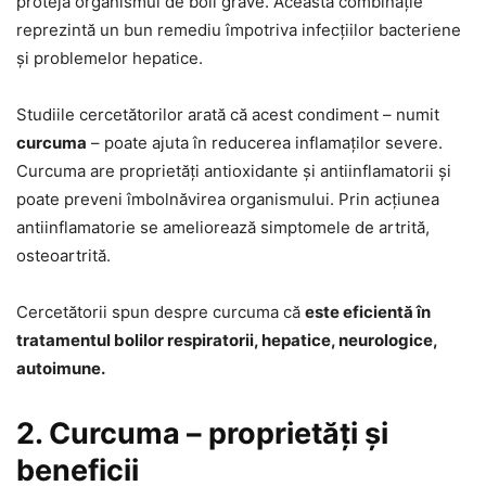
proteja organismul de boli grave. Această combinație
reprezintă un bun remediu împotriva infecțiilor bacteriene
și problemelor hepatice.
Studiile cercetătorilor arată că acest condiment – numit
curcuma
– poate ajuta în reducerea inflamaților severe.
Curcuma are proprietăți antioxidante și antiinflamatorii și
poate preveni îmbolnăvirea organismului. Prin acțiunea
antiinflamatorie se ameliorează simptomele de artrită,
osteoartrită.
Cercetătorii spun despre curcuma că
este eficientă în
tratamentul bolilor respiratorii, hepatice, neurologice,
autoimune.
2. Curcuma – proprietăți și
beneficii