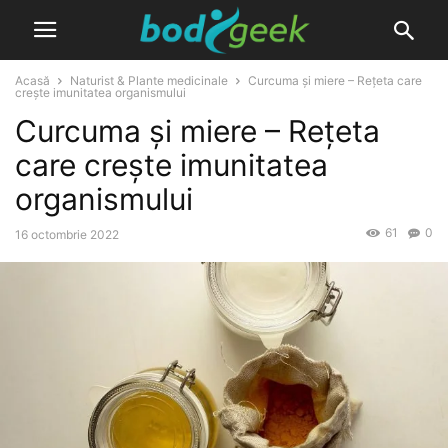
Acasă
Naturist & Plante medicinale
Curcuma și miere – Rețeta care
crește imunitatea organismului
Curcuma și miere – Rețeta
care crește imunitatea
organismului
61
0
16 octombrie 2022