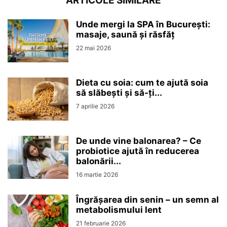
ARTICOLE SIMILARE
Unde mergi la SPA în București:
masaje, saună și răsfăț
22 mai 2026
Dieta cu soia: cum te ajută soia
să slăbești și să-ți...
7 aprilie 2026
De unde vine balonarea? – Ce
probiotice ajută în reducerea
balonării...
16 martie 2026
Îngrășarea din senin – un semn al
metabolismului lent
21 februarie 2026