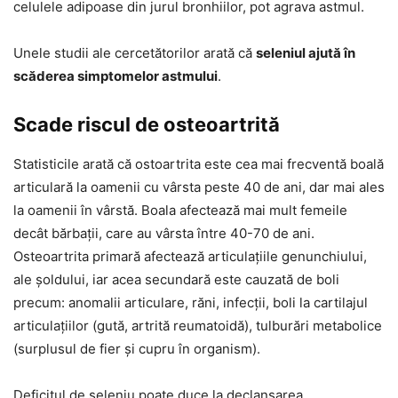
celulele adipoase din jurul bronhiilor, pot agrava astmul.
Unele studii ale cercetătorilor arată că
seleniul ajută în
scăderea simptomelor astmului
.
Scade riscul de osteoartrită
Statisticile arată că ostoartrita este cea mai frecventă boală
articulară la oamenii cu vârsta peste 40 de ani, dar mai ales
la oamenii în vârstă. Boala afectează mai mult femeile
decât bărbații, care au vârsta între 40-70 de ani.
Osteoartrita primară afectează articulațiile genunchiului,
ale șoldului, iar acea secundară este cauzată de boli
precum: anomalii articulare, răni, infecții, boli la cartilajul
articulațiilor (gută, artrită reumatoidă), tulburări metabolice
(surplusul de fier și cupru în organism).
Deficitul de seleniu poate duce la declanșarea