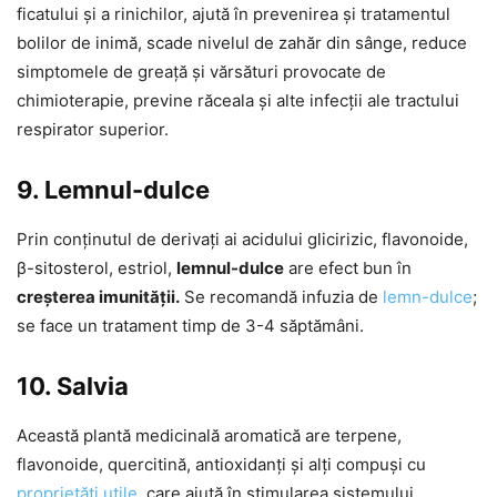
ficatului și a rinichilor, ajută în prevenirea și tratamentul
bolilor de inimă, scade nivelul de zahăr din sânge, reduce
simptomele de greață și vărsături provocate de
chimioterapie, previne răceala și alte infecții ale tractului
respirator superior.
9. Lemnul-dulce
Prin conținutul de derivați ai acidului glicirizic, flavonoide,
β-sitosterol, estriol,
lemnul-dulce
are efect bun în
creșterea imunității.
Se recomandă infuzia de
lemn-dulce
;
se face un tratament timp de 3-4 săptămâni.
10. Salvia
Această plantă medicinală aromatică are terpene,
flavonoide, quercitină, antioxidanți și alți compuși cu
proprietăți utile
, care ajută în stimularea sistemului