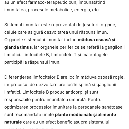
au un efect farmaco-terapeutic bun, îmbunătățind
imunitatea, procesele metabolice, energia, etc.
Sistemul imunitar este reprezentat de țesuturi, organe,
celule care asigură dezvoltarea unui răspuns imun.
Organele sistemului imunitar includ
măduva osoasă și
glanda timus
, iar organele periferice se referă la ganglionii
limfatici. Limfocitele B, limfocitele T și macrofagele
participă la răspunsul imun.
Diferențierea limfocitelor B are loc în măduva osoasă roșie,
iar procesul de dezvoltare are loc în splină și ganglionii
limfatici. Limfocitele B produc anticorpi și sunt
responsabile pentru imunitatea umorală. Pentru
optimizarea proceselor imunitare la persoanele sănătoase
sunt recomandate unele
plante medicinale și alimente
naturale
care au un efect benefic asupra sistemului