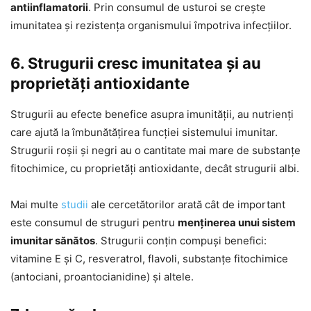
antiinflamatorii
. Prin consumul de usturoi se crește
imunitatea și rezistența organismului împotriva infecțiilor.
6. Strugurii cresc imunitatea și au
proprietăți antioxidante
Strugurii au efecte benefice asupra imunității, au nutrienți
care ajută la îmbunătățirea funcției sistemului imunitar.
Strugurii roșii și negri au o cantitate mai mare de substanțe
fitochimice, cu proprietăți antioxidante, decât strugurii albi.
Mai multe
studii
ale cercetătorilor arată cât de important
este consumul de struguri pentru
menținerea unui sistem
imunitar sănătos
. Strugurii conțin compuși benefici:
vitamine E și C, resveratrol, flavoli, substanțe fitochimice
(antociani, proantocianidine) și altele.