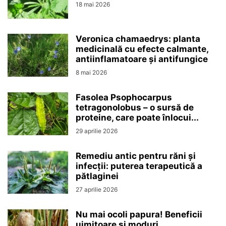
18 mai 2026
Veronica chamaedrys: planta
medicinală cu efecte calmante,
antiinflamatoare și antifungice
8 mai 2026
Fasolea Psophocarpus
tetragonolobus – o sursă de
proteine, care poate înlocui...
29 aprilie 2026
Remediu antic pentru răni și
infecții: puterea terapeutică a
pătlaginei
27 aprilie 2026
Nu mai ocoli papura! Beneficii
uimitoare și moduri