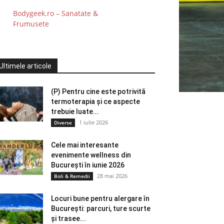
Bodygeek.ro – Sanatate &
Frumusete
Ultimele articole
(P) Pentru cine este potrivită
termoterapia și ce aspecte
trebuie luate...
1 iulie 2026
Diverse
Cele mai interesante
evenimente wellness din
București în iunie 2026
28 mai 2026
Boli & Remedii
Locuri bune pentru alergare în
București: parcuri, ture scurte
și trasee...