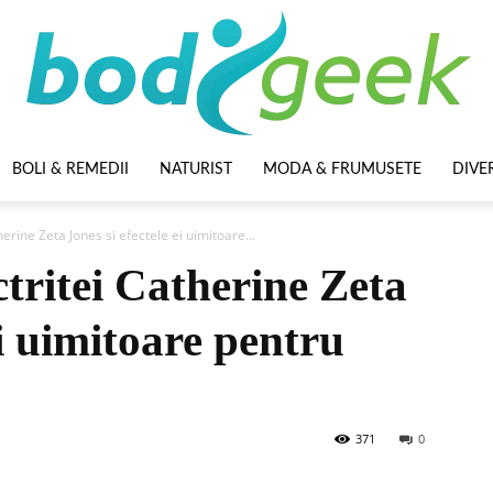
BOLI & REMEDII
NATURIST
MODA & FRUMUSETE
DIVE
BodyGeek
erine Zeta Jones si efectele ei uimitoare...
ctritei Catherine Zeta
ei uimitoare pentru
371
0