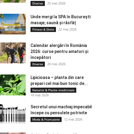
25 mai 2026
Diverse
Unde mergi la SPA în București:
masaje, saună și răsfăț
22 mai 2026
Fitness & Diete
Calendar alergări în România
2026: curse pentru amatori și
începători
20 mai 2026
Diverse
Lipicioasa – planta din care
prepari cel mai bun tonic de...
Naturist & Plante medicinale
18 mai 2026
Secretul unui machiaj impecabil
începe cu pensulele potrivite
12 mai 2026
Moda & Frumusete