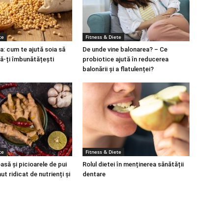
te
Fitness & Diete
a: cum te ajută soia să
De unde vine balonarea? – Ce
să-ți îmbunătățești
probiotice ajută în reducerea
balonării și a flatulenței?
te
Fitness & Diete
să și picioarele de pui
Rolul dietei în menținerea sănătății
ut ridicat de nutrienți și
dentare