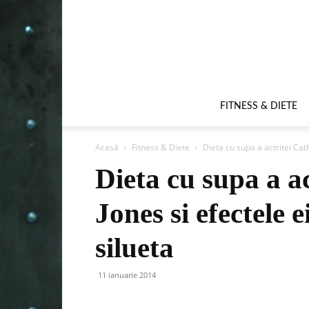
FITNESS & DIETE
Acasă
Fitness & Diete
Dieta cu supa a actritei Cath
Dieta cu supa a a
Jones si efectele 
silueta
11 ianuarie 2014