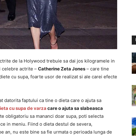
actrite de la Holywood trebuie sa dai jos kilogramele in
i celebre actrite –
Catherine Zeta Jones
– care tine
iete cu supa, foarte usor de realizat si ale carei efecte
 datorita faptului ca tine o dieta care o ajuta sa
ieta cu supa de varza
care o ajuta sa slabeasca
te obligatoriu sa mananci doar supa, poti selecta
ce in meniu. Fiind o dieta destul de severa,
pe an, nu este bine sa fie urmata o perioada lunga de