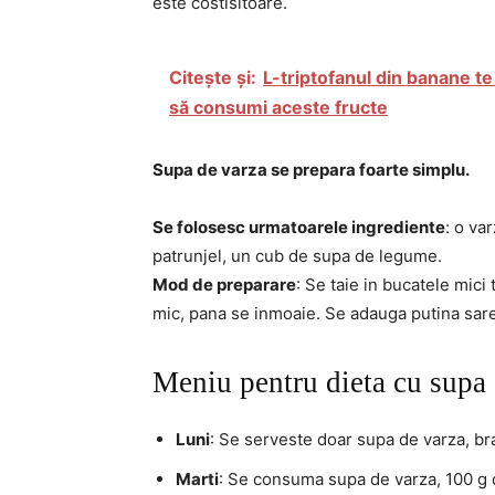
este costisitoare.
Citește și:
L-triptofanul din banane t
să consumi aceste fructe
Supa de varza se prepara foarte simplu.
Se folosesc urmatoarele ingrediente
: o va
patrunjel, un cub de supa de legume.
Mod de preparare
: Se taie in bucatele mici 
mic, pana se inmoaie. Se adauga putina sare
Meniu pentru dieta cu supa
Luni
: Se serveste doar supa de varza, br
Marti
: Se consuma supa de varza, 100 g car