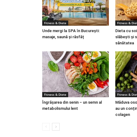
Fitness & Diete
Fitness & Die
Unde mergi la SPA în București:
Dieta cu soi
masaje, saună și răsfăț
slăbești și 
sănătatea
Fitness & Diete
Fitness & Die
Îngrășarea din senin – un semn al
Măduva osoa
metabolismului lent
au un conțin
colagen