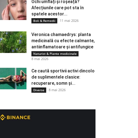
Ochi umflați și roșeață?
Afecțiunile care pot sta în
spatele acestor...
11 mai 2026
Boli & Remedii
Veronica chamaedrys: planta
medicinală cu efecte calmante,
antiinflamatoare și antifungice
Naturist & Plante medicinale
8 mai 2026
Ce caută sportivii activi dincolo
de suplimentele clasice:
recuperare, somn și...
8 mai 2026
Diverse