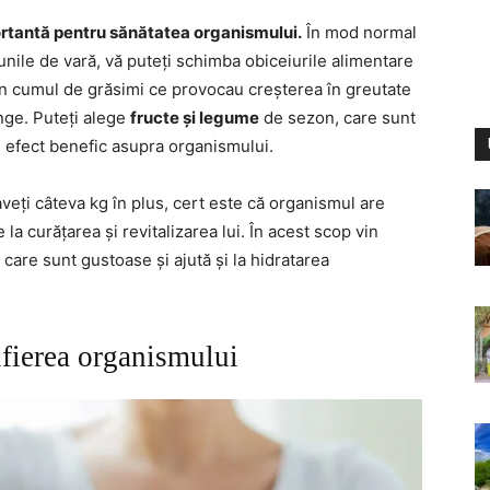
ortantă pentru sănătatea organismului.
În mod normal
 lunile de vară, vă puteți schimba obiceiurile alimentare
un cumul de grăsimi ce provocau creșterea în greutate
ânge. Puteți alege
fructe și legume
de sezon, care sunt
n efect benefic asupra organismului.
aveți câteva kg în plus, cert este că organismul are
la curățarea și revitalizarea lui. În acest scop vin
care sunt gustoase și ajută și la hidratarea
ifierea organismului