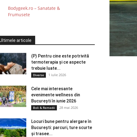
Bodygeek.ro – Sanatate &
Frumusete
Ultimele articole
(P) Pentru cine este potrivită
termoterapia și ce aspecte
trebuie luate...
1 iulie 2026
Diverse
Cele mai interesante
evenimente wellness din
București în iunie 2026
28 mai 2026
Boli & Remedii
Locuri bune pentru alergare în
București: parcuri, ture scurte
și trasee...