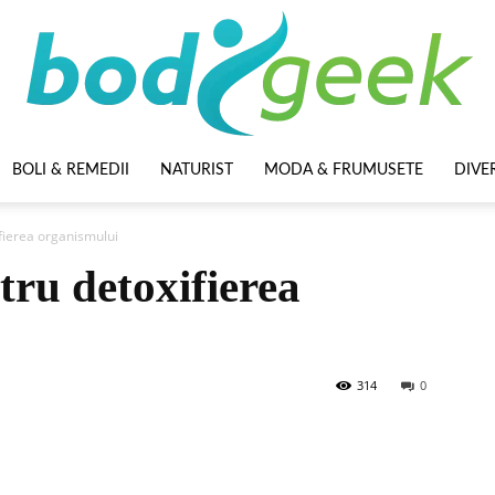
BOLI & REMEDII
NATURIST
MODA & FRUMUSETE
DIVE
BodyGeek
fierea organismului
tru detoxifierea
314
0