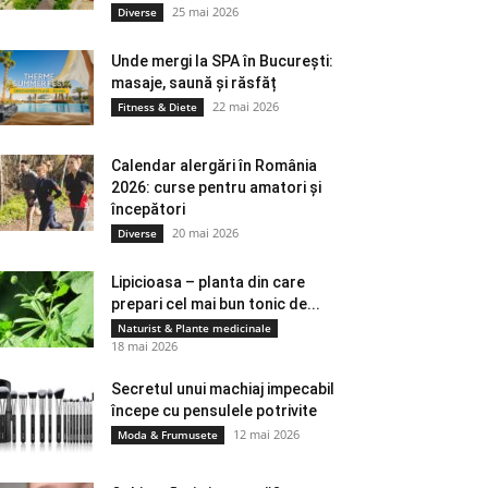
25 mai 2026
Diverse
Unde mergi la SPA în București:
masaje, saună și răsfăț
22 mai 2026
Fitness & Diete
Calendar alergări în România
2026: curse pentru amatori și
începători
20 mai 2026
Diverse
Lipicioasa – planta din care
prepari cel mai bun tonic de...
Naturist & Plante medicinale
18 mai 2026
Secretul unui machiaj impecabil
începe cu pensulele potrivite
12 mai 2026
Moda & Frumusete