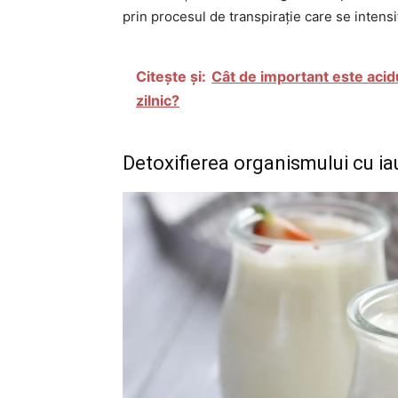
prin procesul de transpirație care se intensif
Citește și:
Cât de important este acid
zilnic?
Detoxifierea organismului cu ia