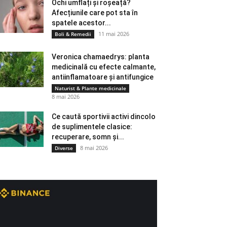
Ochi umflați și roșeață?
Afecțiunile care pot sta în
spatele acestor...
11 mai 2026
Boli & Remedii
Veronica chamaedrys: planta
medicinală cu efecte calmante,
antiinflamatoare și antifungice
Naturist & Plante medicinale
8 mai 2026
Ce caută sportivii activi dincolo
de suplimentele clasice:
recuperare, somn și...
8 mai 2026
Diverse