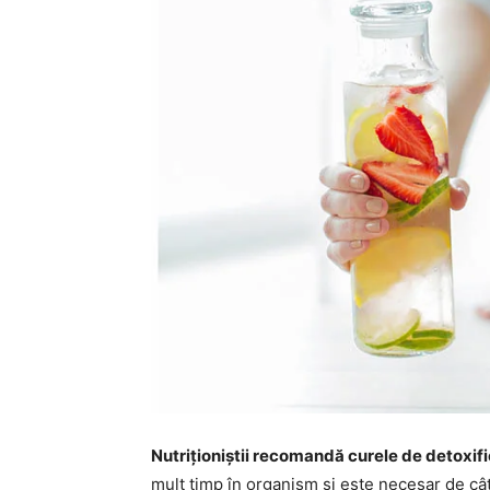
Nutriționiștii recomandă curele de detoxif
mult timp în organism și este necesar de cât