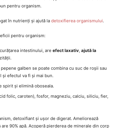
e bun pentru organism.
gat în nutrienți și ajută la
detoxifierea organismului
.
ficii pentru organism:
urățarea intestinului, are
efect laxativ
,
ajută la
tății.
e pepene galben se poate combina cu suc de roșii sau
 și efectul va fi și mai bun.
spirit și elimină oboseala.
d folic, caroten), fosfor, magneziu, calciu, siliciu, fier,
nism, detoxifiant și ușor de digerat. Ameliorează
ă are 90% apă. Acoperă pierderea de minerale din corp