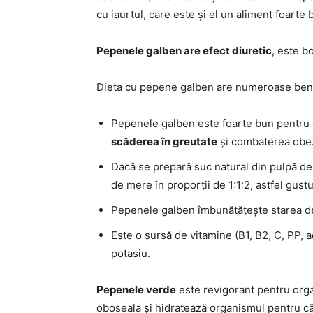
cu iaurtul, care este și el un aliment foart
Pepenele galben are efect diuretic
, este bo
Dieta cu pepene galben are numeroase bene
Pepenele galben este foarte bun pentru c
scăderea în greutate
și combaterea obezi
Dacă se prepară suc natural din pulpă d
de mere în proporții de 1:1:2, astfel gustul
Pepenele galben îmbunătățește starea de 
Este o sursă de vitamine (B1, B2, C, PP, aci
potasiu.
Pepenele verde
este revigorant pentru orga
oboseala și hidratează organismul pentru c