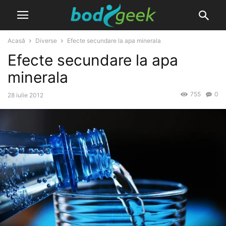
Acasă
Diverse
Efecte secundare la apa minerala
Efecte secundare la apa
minerala
755
0
28 iulie 2012