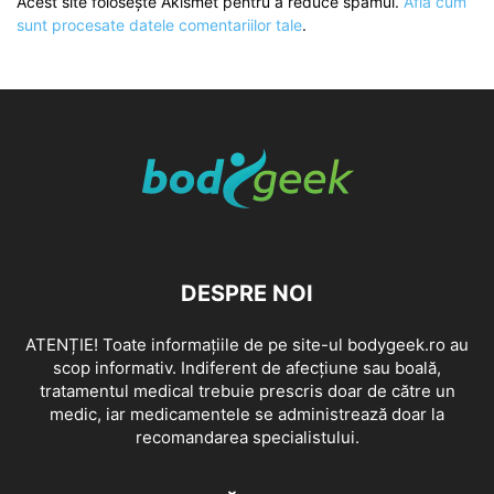
Acest site folosește Akismet pentru a reduce spamul.
Află cum
sunt procesate datele comentariilor tale
.
DESPRE NOI
ATENȚIE! Toate informațiile de pe site-ul bodygeek.ro au
scop informativ. Indiferent de afecțiune sau boală,
tratamentul medical trebuie prescris doar de către un
medic, iar medicamentele se administrează doar la
recomandarea specialistului.