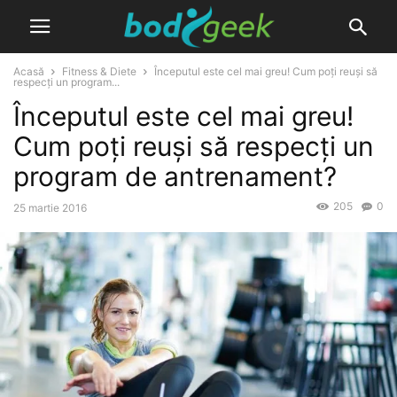
Acasă
Fitness & Diete
Începutul este cel mai greu! Cum poți reuși să
respecți un program...
Începutul este cel mai greu!
Cum poți reuși să respecți un
program de antrenament?
205
0
25 martie 2016