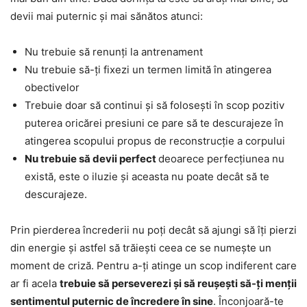
devii mai puternic și mai sănătos atunci:
Nu trebuie să renunți la antrenament
Nu trebuie să-ți fixezi un termen limită în atingerea
obectivelor
Trebuie doar să continui și să folosești în scop pozitiv
puterea oricărei presiuni ce pare să te descurajeze în
atingerea scopului propus de reconstrucție a corpului
Nu trebuie să devii perfect
deoarece perfecțiunea nu
există, este o iluzie și aceasta nu poate decât să te
descurajeze.
Prin pierderea încrederii nu poți decât să ajungi să îți pierzi
din energie și astfel să trăiești ceea ce se numește un
moment de criză. Pentru a-ți atinge un scop indiferent care
ar fi acela
trebuie să perseverezi și să reușești să-ți menții
sentimentul puternic de încredere în sine
. Înconjoară-te