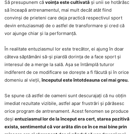
Să presupunem că
voința este cultivată
și unii se hotărăsc
să înceapă antrenamentul, mai mult decât atât fiind
convinși de prieteni care deja practică respectivul sport
devin entuziasmați de o astfel de transformare și cred că
vor ajunge chiar și la performanță.
În realitate entuziasmul lor este trecător, ei ajung în doar
câteva săptămâni să-și piardă dorința de a face sport și
interesul de a merge la sală. Așa se întâmplă tuturor
indiferent de ce modificare se dorește a fi făcută și în orice
domeniu al vieții,
începutul este întotdeauna cel mai greu.
Se spune că astfel de oameni sunt descurajați că nu obțin
imediat rezultate vizibile, astfel apar frustrări și părăsesc
orice program de antrenament. Acest fenomen se produce
deși
entuziasmul lor de la început era cert, starea pozitivă
exista, sentimentul că vor arăta din ce în ce mai bine prin