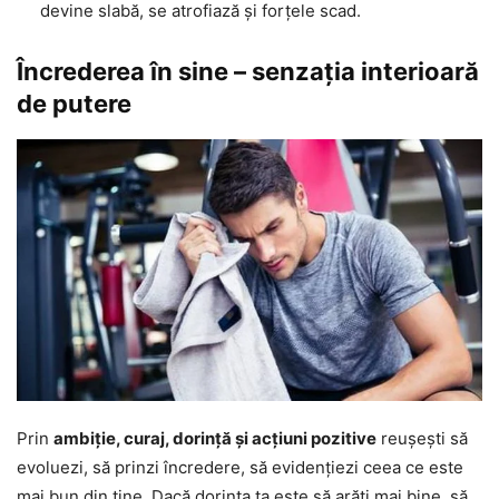
devine slabă, se atrofiază și forțele scad.
Încrederea în sine – senzația interioară
de putere
Prin
ambiție, curaj, dorință și acțiuni pozitive
reușești să
evoluezi, să prinzi încredere, să evidențiezi ceea ce este
mai bun din tine. Dacă dorința ta este să arăți mai bine, să