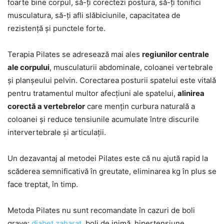
foarte bine corpul, să-ți corectezi postura, să-ți tonifici
musculatura, să-ți afli slăbiciunile, capacitatea de
rezistență și punctele forte.
Terapia Pilates se adresează mai ales
regiunilor centrale
ale corpului
, musculaturii abdominale, coloanei vertebrale
și planșeului pelvin. Corectarea posturii spatelui este vitală
pentru tratamentul multor afecțiuni ale spatelui,
alinirea
corectă a vertebrelor
care mențin curbura naturală a
coloanei și reduce tensiunile acumulate între discurile
intervertebrale și articulații.
Un dezavantaj al metodei Pilates este că nu ajută rapid la
scăderea semnificativă în greutate, eliminarea kg în plus se
face treptat, în timp.
Metoda Pilates nu sunt recomandate în cazuri de boli
grave:
diabet zaharat
, boli de inimă, hipertensiune