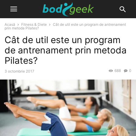
Acasă
Fitness & Diete
Cât de util este un program de antrenament
prin metoda Pilates?
Cât de util este un program
de antrenament prin metoda
Pilates?
688
0
3 octombrie 2017