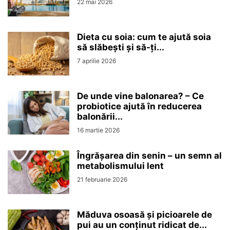
22 mai 2026
Dieta cu soia: cum te ajută soia
să slăbești și să-ți...
7 aprilie 2026
De unde vine balonarea? – Ce
probiotice ajută în reducerea
balonării...
16 martie 2026
Îngrășarea din senin – un semn al
metabolismului lent
21 februarie 2026
Măduva osoasă și picioarele de
pui au un conținut ridicat de...