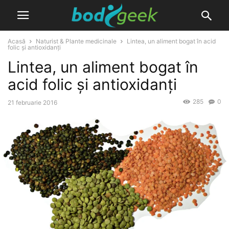
Acasă
Naturist & Plante medicinale
Lintea, un aliment bogat în acid
folic și antioxidanți
Lintea, un aliment bogat în
acid folic și antioxidanți
285
0
21 februarie 2016