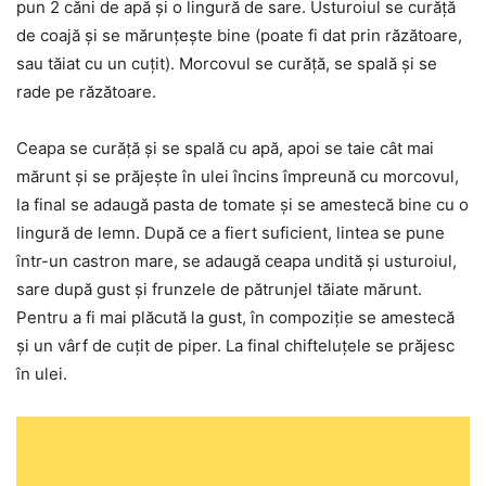
pun 2 căni de apă și o lingură de sare. Usturoiul se curăță
de coajă și se mărunțește bine (poate fi dat prin răzătoare,
sau tăiat cu un cuțit). Morcovul se curăță, se spală și se
rade pe răzătoare.
Ceapa se curăță și se spală cu apă, apoi se taie cât mai
mărunt și se prăjește în ulei încins împreună cu morcovul,
la final se adaugă pasta de tomate și se amestecă bine cu o
lingură de lemn. După ce a fiert suficient, lintea se pune
într-un castron mare, se adaugă ceapa undită și usturoiul,
sare după gust și frunzele de pătrunjel tăiate mărunt.
Pentru a fi mai plăcută la gust, în compoziție se amestecă
și un vârf de cuțit de piper. La final chifteluțele se prăjesc
în ulei.