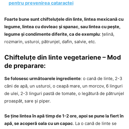
pentru prevenirea cataractei
Foarte bune sunt chifteluțele din linte, lintea mexicană cu
legume, lintea cu dovleac și spanac, sau lintea cu pește,
legume și condimente diferite, ca de exemplu
: țelină,
rozmarin, usturoi, pătrunjel, dafin, salvie, etc.
Chifteluțe din linte vegetariene – Mod
de preparare:
Se folosesc următoarele ingrediente
: o cană de linte, 2-3
căni de apă, un usturoi, o ceapă mare, un morcov, 6 linguri
de ulei, 2-3 linguri pastă de tomate, o legătură de pătrunjel
proaspăt, sare și piper.
Se ține lintea în apă timp de 1-2 ore, apoi se pune la fiert în
apă, se acoperă oala cu un capac
. La o cană de linte se