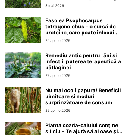
8 mai 2026
Fasolea Psophocarpus
tetragonolobus – o sursă de
proteine, care poate înlocui...
29 aprilie 2026
Remediu antic pentru răni și
infecții: puterea terapeutică a
pătlaginei
27 aprilie 2026
Nu mai ocoli papura! Beneficii
uimitoare și moduri
surprinzătoare de consum
25 aprilie 2026
Planta coada-calului conține
siliciu – Te ajută să ai oase și...