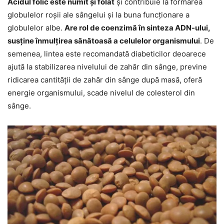
Acidul folic este numit și folat
și contribuie la formarea
globulelor roșii ale sângelui și la buna funcționare a
globulelor albe.
Are rol de coenzimă în sinteza ADN-ului,
susține înmulțirea sănătoasă a celulelor organismului
. De
semenea, lintea este recomandată diabeticilor deoarece
ajută la stabilizarea nivelului de zahăr din sânge, previne
ridicarea cantității de zahăr din sânge după masă, oferă
energie organismului, scade nivelul de colesterol din
sânge.