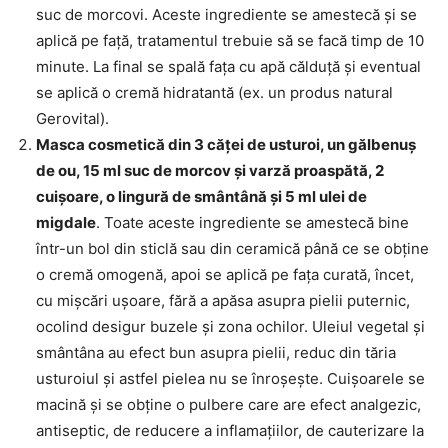
suc de morcovi. Aceste ingrediente se amestecă și se
aplică pe față, tratamentul trebuie să se facă timp de 10
minute. La final se spală fața cu apă călduță și eventual
se aplică o cremă hidratantă (ex. un produs natural
Gerovital).
Masca cosmetică din 3 căței de usturoi, un gălbenuș
de ou, 15 ml suc de morcov și varză proaspătă, 2
cuișoare, o lingură de smântână și 5 ml ulei de
migdale
. Toate aceste ingrediente se amestecă bine
într-un bol din sticlă sau din ceramică până ce se obține
o cremă omogenă, apoi se aplică pe fața curată, încet,
cu mișcări ușoare, fără a apăsa asupra pielii puternic,
ocolind desigur buzele și zona ochilor. Uleiul vegetal și
smântâna au efect bun asupra pielii, reduc din tăria
usturoiul și astfel pielea nu se înroșește. Cuișoarele se
macină și se obține o pulbere care are efect analgezic,
antiseptic, de reducere a inflamațiilor, de cauterizare la