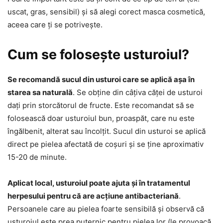
uscat, gras, sensibil) și să alegi corect masca cosmetică,
aceea care ți se potrivește.
Cum se folosește usturoiul?
Se recomandă sucul din usturoi care se aplică așa în
starea sa naturală
. Se obține din câțiva căței de usturoi
dați prin storcătorul de fructe. Este recomandat să se
folosească doar usturoiul bun, proaspăt, care nu este
îngălbenit, alterat sau încolțit. Sucul din usturoi se aplică
direct pe pielea afectată de coșuri și se ține aproximativ
15-20 de minute.
Aplicat local, usturoiul poate ajuta și în tratamentul
herpesului pentru că are acțiune antibacteriană
.
Persoanele care au pielea foarte sensibilă și observă că
usturoiul este prea puternic pentru pielea lor (le provoacă