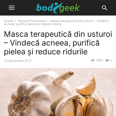
Acasă
Moda & Frumusete
Masca terapeutică din usturoi – Vindecă
acneea, purifică pielea și reduce ridurile
Masca terapeutică din usturoi
– Vindecă acneea, purifică
pielea și reduce ridurile
1264
0
13 decembrie 2017