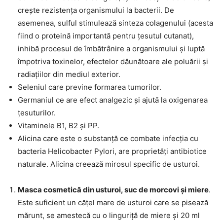
crește rezistența organismului la bacterii. De
asemenea, sulful stimulează sinteza colagenului (acesta
fiind o proteină importantă pentru țesutul cutanat),
inhibă procesul de îmbătrânire a organismului și luptă
împotriva toxinelor, efectelor dăunătoare ale poluării și
radiațiilor din mediul exterior.
Seleniul care previne formarea tumorilor.
Germaniul ce are efect analgezic și ajută la oxigenarea
țesuturilor.
Vitaminele B1, B2 și PP.
Alicina care este o substanță ce combate infecția cu
bacteria Helicobacter Pylori, are proprietăți antibiotice
naturale. Alicina creează mirosul specific de usturoi.
Masca cosmetică din usturoi, suc de morcovi și miere
.
Este suficient un cățel mare de usturoi care se pisează
mărunt, se amestecă cu o linguriță de miere și 20 ml