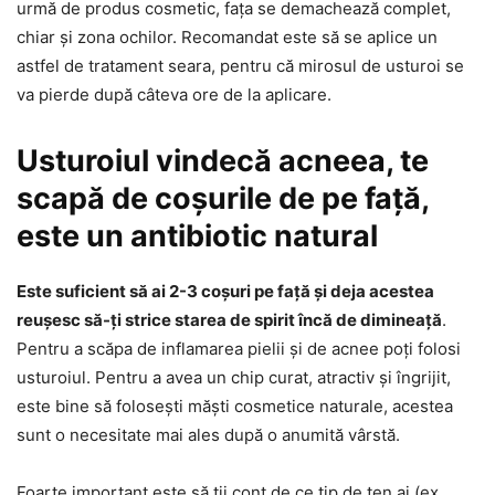
urmă de produs cosmetic, fața se demachează complet,
chiar și zona ochilor. Recomandat este să se aplice un
astfel de tratament seara, pentru că mirosul de usturoi se
va pierde după câteva ore de la aplicare.
Usturoiul vindecă acneea, te
scapă de coșurile de pe față,
este un antibiotic natural
Este suficient să ai 2-3 coșuri pe față și deja acestea
reușesc să-ți strice starea de spirit încă de dimineață
.
Pentru a scăpa de inflamarea pielii și de acnee poți folosi
usturoiul. Pentru a avea un chip curat, atractiv și îngrijit,
este bine să folosești măști cosmetice naturale, acestea
sunt o necesitate mai ales după o anumită vârstă.
Foarte important este să ții cont de ce tip de ten ai (ex.