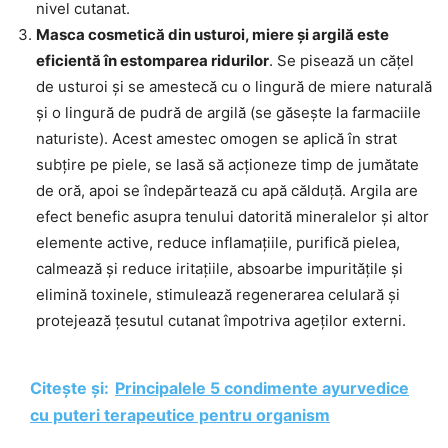
nivel cutanat.
Masca cosmetică din usturoi, miere și argilă este
eficientă în estomparea ridurilor
. Se pisează un cățel
de usturoi și se amestecă cu o lingură de miere naturală
și o lingură de pudră de argilă (se găsește la farmaciile
naturiste). Acest amestec omogen se aplică în strat
subțire pe piele, se lasă să acționeze timp de jumătate
de oră, apoi se îndepărtează cu apă călduță. Argila are
efect benefic asupra tenului datorită mineralelor și altor
elemente active, reduce inflamațiile, purifică pielea,
calmează și reduce iritațiile, absoarbe impuritățile și
elimină toxinele, stimulează regenerarea celulară și
protejează țesutul cutanat împotriva ageților externi.
Citește și:
Principalele 5 condimente ayurvedice
cu puteri terapeutice pentru organism