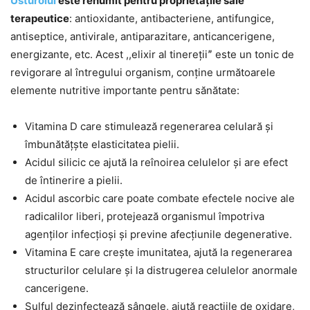
Usturoiul
este renumit pentru proprietățile sale
terapeutice
: antioxidante, antibacteriene, antifungice,
antiseptice, antivirale, antiparazitare, anticancerigene,
energizante, etc. Acest ,,elixir al tinerețiiˮ este un tonic de
revigorare al întregului organism, conține următoarele
elemente nutritive importante pentru sănătate:
Vitamina D care stimulează regenerarea celulară și
îmbunătățște elasticitatea pielii.
Acidul silicic ce ajută la reînoirea celulelor și are efect
de întinerire a pielii.
Acidul ascorbic care poate combate efectele nocive ale
radicalilor liberi, protejează organismul împotriva
agenților infecțioși și previne afecțiunile degenerative.
Vitamina E care crește imunitatea, ajută la regenerarea
structurilor celulare și la distrugerea celulelor anormale
cancerigene.
Sulful dezinfectează sângele, ajută reacțiile de oxidare,