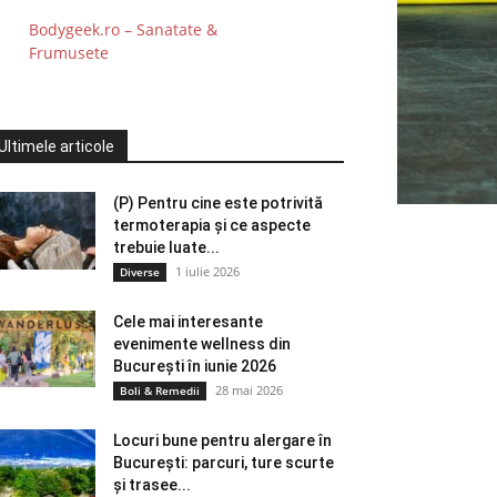
Bodygeek.ro – Sanatate &
Frumusete
Ultimele articole
(P) Pentru cine este potrivită
termoterapia și ce aspecte
trebuie luate...
1 iulie 2026
Diverse
Cele mai interesante
evenimente wellness din
București în iunie 2026
28 mai 2026
Boli & Remedii
Locuri bune pentru alergare în
București: parcuri, ture scurte
și trasee...