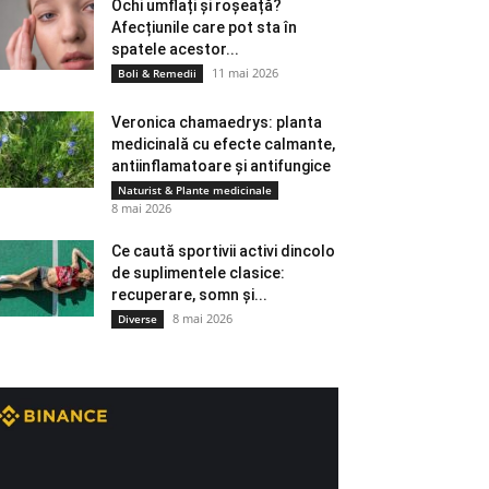
Ochi umflați și roșeață?
Afecțiunile care pot sta în
spatele acestor...
11 mai 2026
Boli & Remedii
Veronica chamaedrys: planta
medicinală cu efecte calmante,
antiinflamatoare și antifungice
Naturist & Plante medicinale
8 mai 2026
Ce caută sportivii activi dincolo
de suplimentele clasice:
recuperare, somn și...
8 mai 2026
Diverse