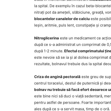
la spital. De exemplu în cazul beta-blocante
nitrați pot da amețeli, slăbiciune, greață, vo
blocantelor canalelor de calciu
este posibil
leșin, aritmie, puls lent, constipație și cra
Nitroglicerina
este un medicament ce acțione
după ce s-a administrat un comprimat de 0,5
după 1-2 minute.
Efectul comprimatului ține
este nevoie să se ia și al doilea comprimat d
rezultate, bolnavul trebuie dus la spital deo
Criza de angină pectorală
este greu de supo
centrul toracelui, destul de puternică și dese
bolnav nu trebuie să facă efort deoarece u
este bine nici să duci o viață sedentară, me
pentru astfel de persoane. Foarte important 
ales după ce s-a servit masa, timp de o oră.