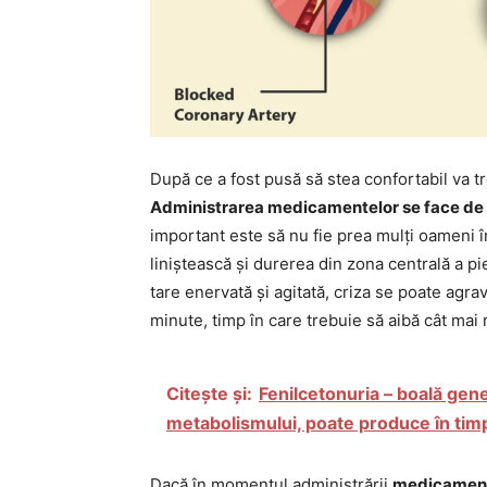
După ce a fost pusă să stea confortabil va tre
Administrarea medicamentelor se face de c
important este să nu fie prea mulți oameni î
liniștească și durerea din zona centrală a pi
tare enervată și agitată, criza se poate agr
minute, timp în care trebuie să aibă cât mai m
Citește și:
Fenilcetonuria – boală gen
metabolismului, poate produce în timp
Dacă în momentul administrării
medicament