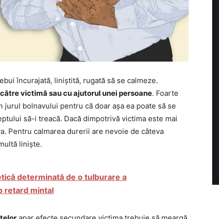
bui încurajată, liniștită, rugată să se calmeze.
ătre victimă sau cu ajutorul unei persoane
. Foarte
n jurul bolnavului pentru că doar așa ea poate să se
eptului să-i treacă. Dacă dimpotrivă victima este mai
ava. Pentru calmarea durerii are nevoie de câteva
ultă liniște.
etică determinată de o tulburare a
 retard mintal
elor
apar efecte secundare victima trebuie să meargă