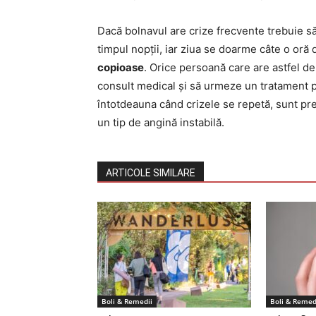
Dacă bolnavul are crize frecvente trebuie s
timpul nopții, iar ziua se doarme câte o oră
copioase
. Orice persoană care are astfel de
consult medical și să urmeze un tratament p
întotdeauna când crizele se repetă, sunt pre
un tip de angină instabilă.
ARTICOLE SIMILARE
Boli & Remedii
Boli & Remed