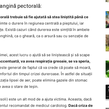
 angină pectorală:
ală trebuie să fie ajutată să stea liniștită până ce
imte o durere în regiunea centrală a pieptului, iar
țe. Există cazuri când durerea este simțită în ambele
enghină, ca o gheară, ca o arsură sau cu senzație de
mei, acest lucru o ajută să se liniștească și să scape
accentuată, va avea respirația greoaie, se va speria,
este generat de faptul că va crede că poate să moară,
fortul din timpul crizei dureroase. În astfel de situații
enzația lipsei de aer, poate elimina gazele din stomac
 avea o stare de leșin.
soli) este un alt mod de a ajuta victima. Aceasta, dacă
mentul recomandat de medicul cardiolog.
Dacă criza de