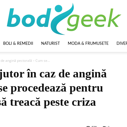
BOLI & REMEDII
NATURIST
MODA & FRUMUSETE
DIVE
BodyGeek
 de angină pectorală – Cum se...
utor în caz de angină
se procedează pentru
ă treacă peste criza