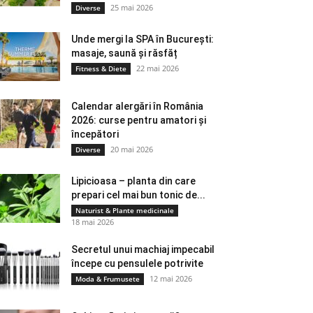
25 mai 2026
Diverse
Unde mergi la SPA în București:
masaje, saună și răsfăț
22 mai 2026
Fitness & Diete
Calendar alergări în România
2026: curse pentru amatori și
începători
20 mai 2026
Diverse
Lipicioasa – planta din care
prepari cel mai bun tonic de...
Naturist & Plante medicinale
18 mai 2026
Secretul unui machiaj impecabil
începe cu pensulele potrivite
12 mai 2026
Moda & Frumusete