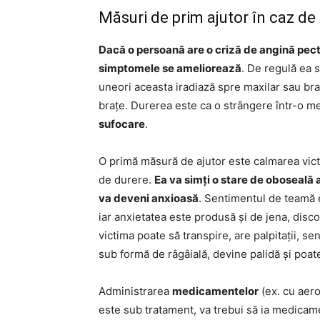
Măsuri de prim ajutor în caz de
Dacă o persoană are o criză de angină pector
simptomele se ameliorează
. De regulă ea s
uneori aceasta iradiază spre maxilar sau bra
brațe. Durerea este ca o strângere într-o m
sufocare
.
O primă măsură de ajutor este calmarea victi
de durere.
Ea va simți o stare de oboseală 
va deveni anxioasă
. Sentimentul de teamă 
iar anxietatea este produsă și de jena, discon
victima poate să transpire, are palpitații, s
sub formă de râgâială, devine palidă și poate
Administrarea
medicamentelor
(ex. cu aero
este sub tratament, va trebui să ia medica