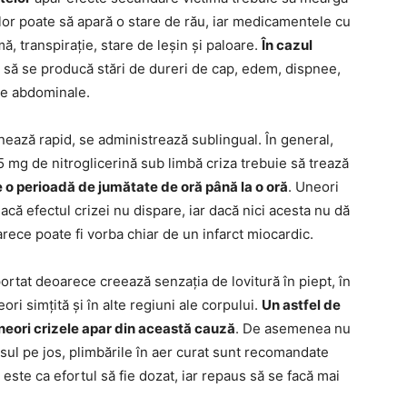
lor poate să apară o stare de rău, iar medicamentele cu
mă, transpirație, stare de leșin și paloare.
În cazul
 să se producă stări de dureri de cap, edem, dispnee,
mpe abdominale.
ază rapid, se administrează sublingual. În general,
 mg de nitroglicerină sub limbă criza trebuie să trează
 o perioadă de jumătate de oră până la o oră
. Uneori
acă efectul crizei nu dispare, iar dacă nici acesta nu dă
arece poate fi vorba chiar de un infarct miocardic.
rtat deoarece creează senzația de lovitură în piept, în
ori simțită și în alte regiuni ale corpului.
Un astfel de
neori crizele apar din această cauză
. De asemenea nu
rsul pe jos, plimbările în aer curat sunt recomandate
este ca efortul să fie dozat, iar repaus să se facă mai