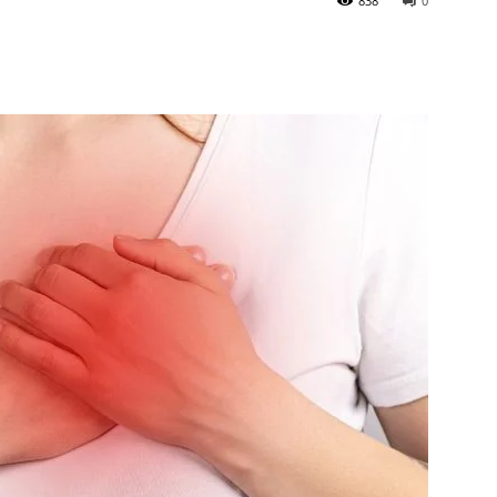
838
0