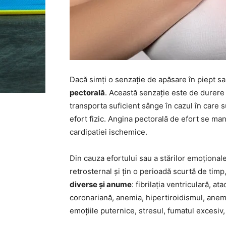
Dacă simți o senzație de apăsare în piept s
pectorală
. Această senzație este de durere
transporta suficient sânge în cazul în care su
efort fizic. Angina pectorală de efort se man
cardipatiei ischemice.
Din cauza efortului sau a stărilor emoționa
retrosternal și țin o perioadă scurtă de tim
diverse și anume
: fibrilația ventriculară, a
coronariană, anemia, hipertiroidismul, anemia
emoțiile puternice, stresul, fumatul excesiv