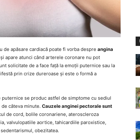
au de apăsare cardiacă poate fi vorba despre
angina
 și apare atunci când arterele coronare nu pot
nt solicitate de a face față la emoții puternice sau la
ifestă prin crize dureroase și este o formă a
le puternice se produc astfel de simptome cu sediul
p, de câteva minute.
Cauzele anginei pectorale sunt
tacul de cord, bolile coronariene, ateroscleroza
, valvulopatiile aortice, tahicardiile paroxistice,
, sedentarismul, obezitatea.