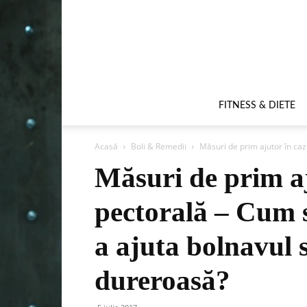
FITNESS & DIETE
Acasă
Boli & Remedii
Măsuri de prim ajutor în caz
Măsuri de prim aj
pectorală – Cum 
a ajuta bolnavul s
dureroasă?