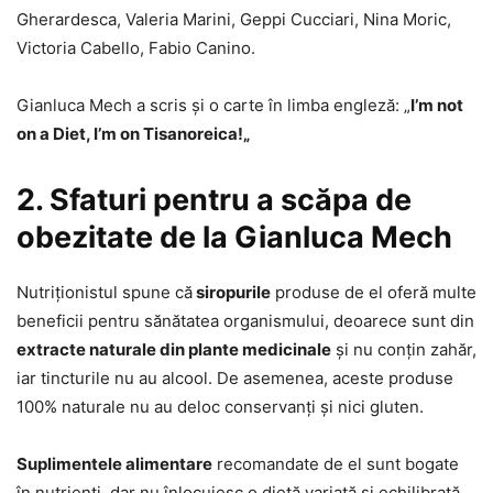
Gherardesca, Valeria Marini, Geppi Cucciari, Nina Moric,
Victoria Cabello, Fabio Canino.
Gianluca Mech a scris și o carte în limba engleză: „
I’m not
on a Diet, I’m on Tisanoreica!
„
2. Sfaturi pentru a scăpa de
obezitate de la Gianluca Mech
Nutriționistul spune că
siropurile
produse de el oferă multe
beneficii pentru sănătatea organismului, deoarece sunt din
extracte naturale din plante medicinale
și nu conțin zahăr,
iar tincturile nu au alcool. De asemenea, aceste produse
100% naturale nu au deloc conservanți și nici gluten.
Suplimentele alimentare
recomandate de el sunt bogate
în nutrienți, dar nu înlocuiesc o dietă variată și echilibrată,