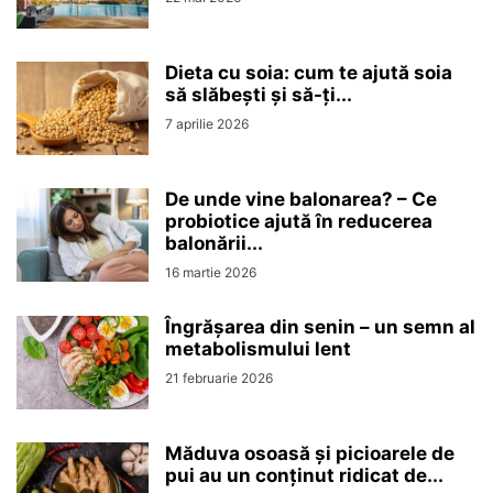
Dieta cu soia: cum te ajută soia
să slăbești și să-ți...
7 aprilie 2026
De unde vine balonarea? – Ce
probiotice ajută în reducerea
balonării...
16 martie 2026
Îngrășarea din senin – un semn al
metabolismului lent
21 februarie 2026
Măduva osoasă și picioarele de
pui au un conținut ridicat de...