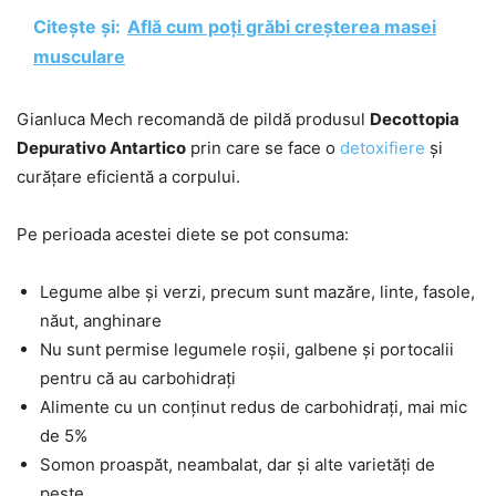
Citește și:
Află cum poți grăbi creșterea masei
musculare
Gianluca Mech recomandă de pildă produsul
Decottopia
Depurativo Antartico
prin care se face o
detoxifiere
și
curățare eficientă a corpului.
Pe perioada acestei diete se pot consuma:
Legume albe și verzi, precum sunt mazăre, linte, fasole,
năut, anghinare
Nu sunt permise legumele roșii, galbene și portocalii
pentru că au carbohidrați
Alimente cu un conținut redus de carbohidrați, mai mic
de 5%
Somon proaspăt, neambalat, dar și alte varietăți de
pește