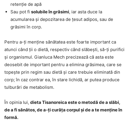
retenție de apă
Sau pot fi
solubile în grăsimi
, iar asta duce la
acumularea și depozitarea de țesut adipos, sau de
grăsimi în corp.
Pentru a-ți menține sănătatea este foarte important ca
atunci când ții o dietă, respectiv când slăbești, să-ți purifici
și organismul. Gianluca Mech precizează că asta este
deosebit de important pentru a elimina grăsimea, care se
topește prin regim sau dietă și care trebuie eliminată din
corp; în caz contrar ea, în stare lichidă, ar putea produce
tulburări de metabolism.
În opinia lui,
dieta Tisanoreica este o metodă de a slăbi,
de a fi sănătos, de a-ți curăța corpul și de a te menține în
formă.