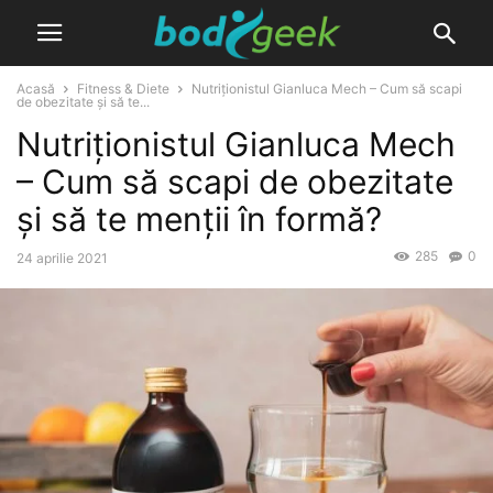
Acasă
Fitness & Diete
Nutriționistul Gianluca Mech – Cum să scapi
de obezitate și să te...
Nutriționistul Gianluca Mech
– Cum să scapi de obezitate
și să te menții în formă?
285
0
24 aprilie 2021