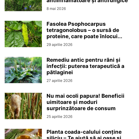
antiinflamatoare și antifungice
8 mai 2026
Fasolea Psophocarpus
tetragonolobus – o sursă de
proteine, care poate înlocui...
29 aprilie 2026
Remediu antic pentru răni și
infecții: puterea terapeutică a
pătlaginei
27 aprilie 2026
Nu mai ocoli papura! Beneficii
uimitoare și moduri
surprinzătoare de consum
25 aprilie 2026
Planta coada-calului conține
siliciu – Te ajută să ai oase și...