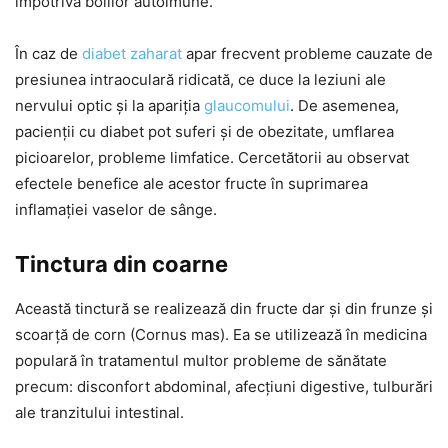
împotriva bolilor autoimune.
În caz de
diabet zaharat
apar frecvent probleme cauzate de
presiunea intraoculară ridicată, ce duce la leziuni ale
nervului optic și la apariția
glaucomului
. De asemenea,
pacienții cu diabet pot suferi și de obezitate, umflarea
picioarelor, probleme limfatice. Cercetătorii au observat
efectele benefice ale acestor fructe în suprimarea
inflamației vaselor de sânge.
Tinctura din coarne
Această tinctură se realizează din fructe dar și din frunze și
scoarță de corn (Cornus mas). Ea se utilizează în medicina
populară în tratamentul multor probleme de sănătate
precum: disconfort abdominal, afecțiuni digestive, tulburări
ale tranzitului intestinal.