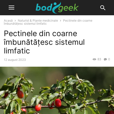
Acasă
Naturist & Plante medicinale
Pectinele din coarne
îmbunătățesc sistemul limfatic
Pectinele din coarne
îmbunătățesc sistemul
limfatic
83
0
12 august 2023