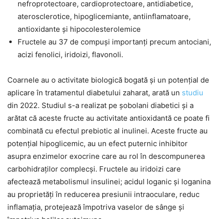
nefroprotectoare, cardioprotectoare, antidiabetice,
aterosclerotice, hipoglicemiante, antiinflamatoare,
antioxidante și hipocolesterolemice
Fructele au 37 de compuși importanți precum antociani,
acizi fenolici, iridoizi, flavonoli.
Coarnele au o activitate biologică bogată și un potențial de
aplicare în tratamentul diabetului zaharat, arată un
studiu
din 2022. Studiul s-a realizat pe șobolani diabetici și a
arătat că aceste fructe au activitate antioxidantă ce poate fi
combinată cu efectul prebiotic al inulinei. Aceste fructe au
potențial hipoglicemic, au un efect puternic inhibitor
asupra enzimelor exocrine care au rol în descompunerea
carbohidraților complecși. Fructele au iridoizi care
afectează metabolismul insulinei; acidul loganic și loganina
au proprietăți în reducerea presiunii intraoculare, reduc
inflamația, protejează împotriva vaselor de sânge și