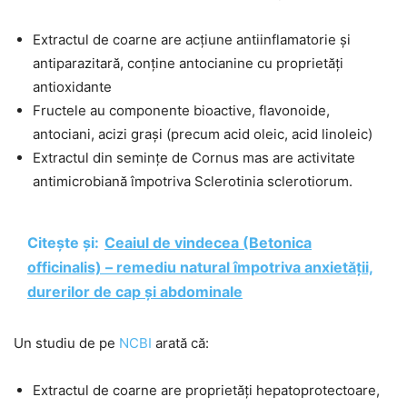
Extractul de coarne are acțiune antiinflamatorie și
antiparazitară, conține antocianine cu proprietăți
antioxidante
Fructele au componente bioactive, flavonoide,
antociani, acizi grași (precum acid oleic, acid linoleic)
Extractul din semințe de Cornus mas are activitate
antimicrobiană împotriva Sclerotinia sclerotiorum.
Citește și:
Ceaiul de vindecea (Betonica
officinalis) – remediu natural împotriva anxietății,
durerilor de cap și abdominale
Un studiu de pe
NCBI
arată că:
Extractul de coarne are proprietăți hepatoprotectoare,