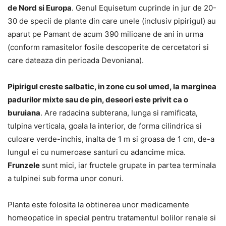
de Nord si Europa
. Genul Equisetum cuprinde in jur de 20-
30 de specii de plante din care unele (inclusiv pipirigul) au
aparut pe Pamant de acum 390 milioane de ani in urma
(conform ramasitelor fosile descoperite de cercetatori si
care dateaza din perioada Devoniana).
Pipirigul creste salbatic, in zone cu sol umed, la marginea
padurilor mixte sau de pin, deseori este privit ca o
buruiana
. Are radacina subterana, lunga si ramificata,
tulpina verticala, goala la interior, de forma cilindrica si
culoare verde-inchis, inalta de 1 m si groasa de 1 cm, de-a
lungul ei cu numeroase santuri cu adancime mica.
Frunzele
sunt mici, iar fructele grupate in partea terminala
a tulpinei sub forma unor conuri.
Planta este folosita la obtinerea unor medicamente
homeopatice in special pentru tratamentul bolilor renale si