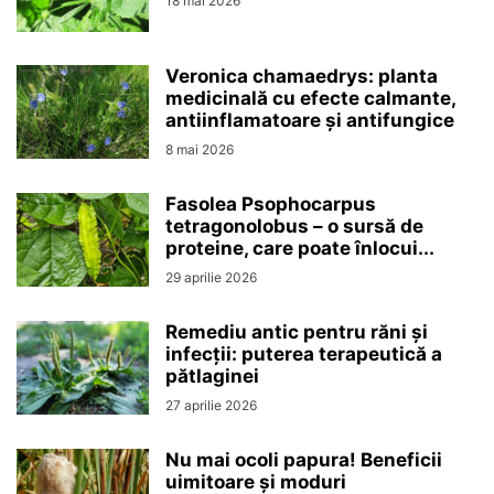
18 mai 2026
Veronica chamaedrys: planta
medicinală cu efecte calmante,
antiinflamatoare și antifungice
8 mai 2026
Fasolea Psophocarpus
tetragonolobus – o sursă de
proteine, care poate înlocui...
29 aprilie 2026
Remediu antic pentru răni și
infecții: puterea terapeutică a
pătlaginei
27 aprilie 2026
Nu mai ocoli papura! Beneficii
uimitoare și moduri