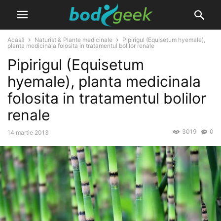
Acasă
Naturist & Plante medicinale
Pipirigul (Equisetum hyemale),
planta medicinala folosita in tratamentul bolilor renale
Pipirigul (Equisetum
hyemale), planta medicinala
folosita in tratamentul bolilor
renale
3019
0
14 martie 2013