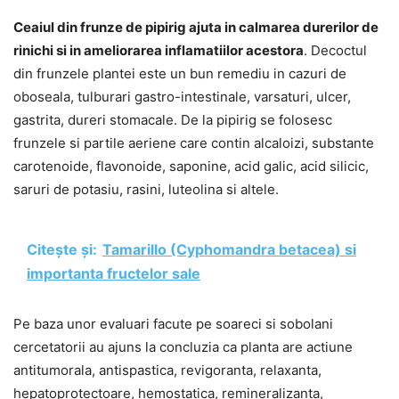
Ceaiul din frunze de pipirig ajuta in calmarea durerilor de
rinichi si in ameliorarea inflamatiilor acestora
. Decoctul
din frunzele plantei este un bun remediu in cazuri de
oboseala, tulburari gastro-intestinale, varsaturi, ulcer,
gastrita, dureri stomacale. De la pipirig se folosesc
frunzele si partile aeriene care contin alcaloizi, substante
carotenoide, flavonoide, saponine, acid galic, acid silicic,
saruri de potasiu, rasini, luteolina si altele.
Citește și:
Tamarillo (Cyphomandra betacea) si
importanta fructelor sale
Pe baza unor evaluari facute pe soareci si sobolani
cercetatorii au ajuns la concluzia ca planta are actiune
antitumorala, antispastica, revigoranta, relaxanta,
hepatoprotectoare, hemostatica, remineralizanta,