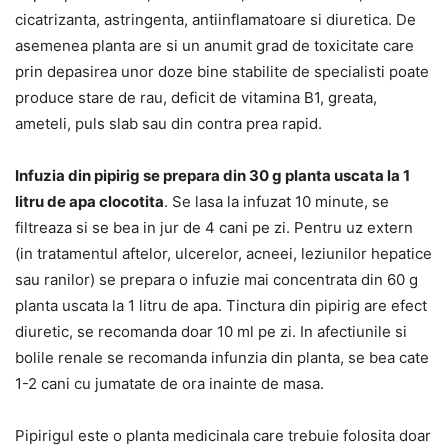
cicatrizanta, astringenta, antiinflamatoare si diuretica. De
asemenea planta are si un anumit grad de toxicitate care
prin depasirea unor doze bine stabilite de specialisti poate
produce stare de rau, deficit de vitamina B1, greata,
ameteli, puls slab sau din contra prea rapid.
Infuzia din pipirig se prepara din 30 g planta uscata la 1
litru de apa clocotita
. Se lasa la infuzat 10 minute, se
filtreaza si se bea in jur de 4 cani pe zi. Pentru uz extern
(in tratamentul aftelor, ulcerelor, acneei, leziunilor hepatice
sau ranilor) se prepara o infuzie mai concentrata din 60 g
planta uscata la 1 litru de apa. Tinctura din pipirig are efect
diuretic, se recomanda doar 10 ml pe zi. In afectiunile si
bolile renale se recomanda infunzia din planta, se bea cate
1-2 cani cu jumatate de ora inainte de masa.
Pipirigul este o planta medicinala care trebuie folosita doar