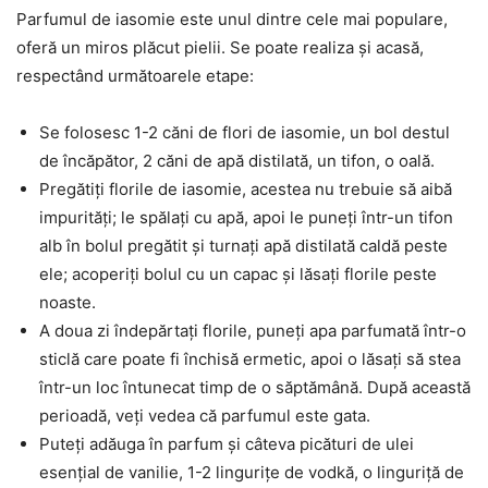
Parfumul de iasomie este unul dintre cele mai populare,
oferă un miros plăcut pielii. Se poate realiza și acasă,
respectând următoarele etape:
Se folosesc 1-2 căni de flori de iasomie, un bol destul
de încăpător, 2 căni de apă distilată, un tifon, o oală.
Pregătiți florile de iasomie, acestea nu trebuie să aibă
impurități; le spălați cu apă, apoi le puneți într-un tifon
alb în bolul pregătit și turnați apă distilată caldă peste
ele; acoperiți bolul cu un capac și lăsați florile peste
noaste.
A doua zi îndepărtați florile, puneți apa parfumată într-o
sticlă care poate fi închisă ermetic, apoi o lăsați să stea
într-un loc întunecat timp de o săptămână. După această
perioadă, veți vedea că parfumul este gata.
Puteți adăuga în parfum și câteva picături de ulei
esențial de vanilie, 1-2 lingurițe de vodkă, o linguriță de