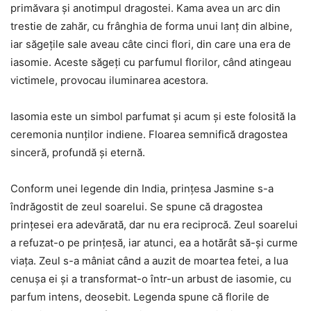
primăvara și anotimpul dragostei. Kama avea un arc din
trestie de zahăr, cu frânghia de forma unui lanț din albine,
iar săgețile sale aveau câte cinci flori, din care una era de
iasomie. Aceste săgeți cu parfumul florilor, când atingeau
victimele, provocau iluminarea acestora.
Iasomia este un simbol parfumat și acum și este folosită la
ceremonia nunților indiene. Floarea semnifică dragostea
sinceră, profundă și eternă.
Conform unei legende din India, prințesa Jasmine s-a
îndrăgostit de zeul soarelui. Se spune că dragostea
prințesei era adevărată, dar nu era reciprocă. Zeul soarelui
a refuzat-o pe prințesă, iar atunci, ea a hotărât să-și curme
viața. Zeul s-a mâniat când a auzit de moartea fetei, a lua
cenușa ei și a transformat-o într-un arbust de iasomie, cu
parfum intens, deosebit. Legenda spune că florile de