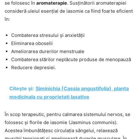
se folosesc în
aromaterapie
. Susținătorii aromaterapiei
consideră uleiul esențial de iasomie ca fiind foarte eficient
în:
Combaterea stresului și anxietății
Eliminarea oboselii
Ameliorarea durerilor menstruale
Combaterea stărilor neplăcute produse de menopauză
Reducere depresiei.
Citește și:
Siminichia (Cassia angustifolia), planta
medicinala cu proprietati laxative
În scop terapeutic, pentru calmarea sistemului nervos, se
folosesc și florile de iasomie (Jasminus communis).
Acestea îmbunătățesc circulația sângelui, relaxează
mușchii tensionați și ameliorează durerile musculare. În