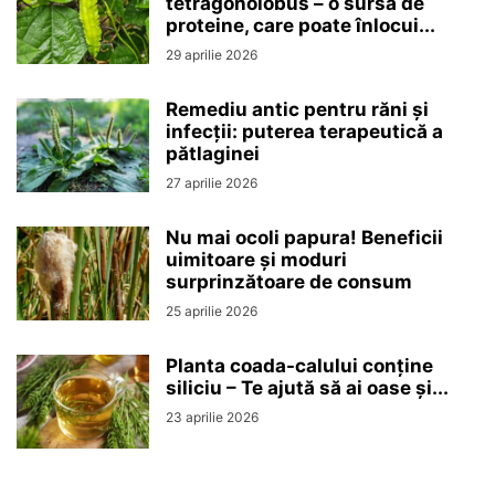
tetragonolobus – o sursă de
proteine, care poate înlocui...
29 aprilie 2026
Remediu antic pentru răni și
infecții: puterea terapeutică a
pătlaginei
27 aprilie 2026
Nu mai ocoli papura! Beneficii
uimitoare și moduri
surprinzătoare de consum
25 aprilie 2026
Planta coada-calului conține
siliciu – Te ajută să ai oase și...
23 aprilie 2026