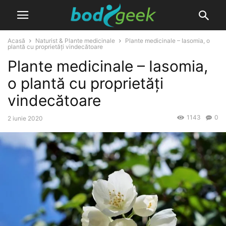
Acasă
Naturist & Plante medicinale
Plante medicinale – Iasomia, o
plantă cu proprietăți vindecătoare
Plante medicinale – Iasomia,
o plantă cu proprietăți
vindecătoare
1143
0
2 iunie 2020