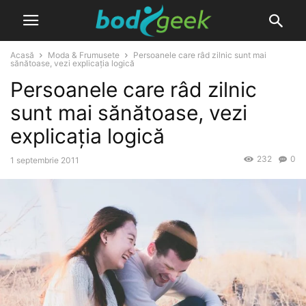
Acasă
Moda & Frumusete
Persoanele care râd zilnic sunt mai
sănătoase, vezi explicația logică
Persoanele care râd zilnic
sunt mai sănătoase, vezi
explicația logică
232
0
1 septembrie 2011