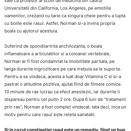
sale ca profesor al scolii de medicina din cadrul
Universitatii din California, Los Angeles, pe emotiile
oamenilor, crezand cu tarie ca singura cheie pentru a lupta
cu bolile este rasul. Astfel, Norman si-a invins propria
boala cu ajutorul acestuia.
Suferind de spondilartrita anchilozanta, o boala
inflamatoare a articulatiilor si a coloanei vertebrale,
Norman ar fi fost condamnat la imobilitate partiala, pe
langa durerile ingrozitoare pe care trebuia sa le suporte.
Pentru a se vindeca, acesta a luat doar Vitamina C si si-a
pastrat o atitudine pozitiva, ajutat fiind de filmele comice.
10 minute de ras lucrau ca efect anestezic, iar durerile ii
dispareau pentru cel putin 2 ore. Dupa 6 luni de “tratament
prin ras”, Norman a fost complet vindecat. Iata deci, inca un
motiv pentru care rasul este reteta sanatatii.
Si in cazul constipatiei rasul este un remediu, fiind un bun