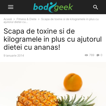
Acasă
Fitness & Diete
Scapa de toxine si de kilogramele in plus cu
ajutorul dietei cu...
Scapa de toxine si de
kilogramele in plus cu ajutorul
dietei cu ananas!
769
0
9 ianuarie 2014