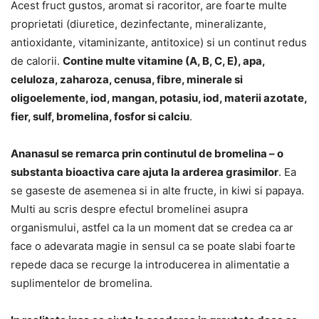
Acest fruct gustos, aromat si racoritor, are foarte multe
proprietati (diuretice, dezinfectante, mineralizante,
antioxidante, vitaminizante, antitoxice) si un continut redus
de calorii.
Contine multe vitamine (A, B, C, E), apa,
celuloza, zaharoza, cenusa, fibre, minerale si
oligoelemente, iod, mangan, potasiu, iod, materii azotate,
fier, sulf, bromelina, fosfor si calciu
.
Ananasul se remarca prin continutul de bromelina – o
substanta bioactiva care ajuta la arderea grasimilor
. Ea
se gaseste de asemenea si in alte fructe, in kiwi si papaya.
Multi au scris despre efectul bromelinei asupra
organismului, astfel ca la un moment dat se credea ca ar
face o adevarata magie in sensul ca se poate slabi foarte
repede daca se recurge la introducerea in alimentatie a
suplimentelor de bromelina.