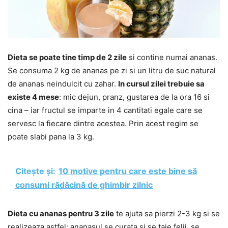
Dieta se poate tine timp de 2 zile
si contine numai ananas.
Se consuma 2 kg de ananas pe zi si un litru de suc natural
de ananas neindulcit cu zahar.
In cursul zilei trebuie sa
existe 4 mese
: mic dejun, pranz, gustarea de la ora 16 si
cina – iar fructul se imparte in 4 cantitati egale care se
servesc la fiecare dintre acestea. Prin acest regim se
poate slabi pana la 3 kg.
Citește și:
10 motive pentru care este bine să
consumi rădăcină de ghimbir zilnic
Dieta cu ananas pentru 3 zile
te ajuta sa pierzi 2-3 kg si se
realizeaza astfel: ananasul se curata si se taie felii, se