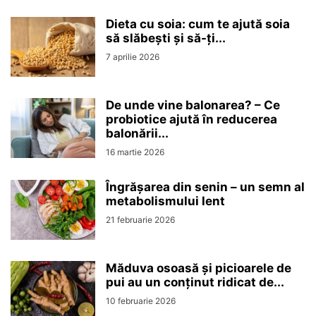
Dieta cu soia: cum te ajută soia
să slăbești și să-ți...
7 aprilie 2026
De unde vine balonarea? – Ce
probiotice ajută în reducerea
balonării...
16 martie 2026
Îngrășarea din senin – un semn al
metabolismului lent
21 februarie 2026
Măduva osoasă și picioarele de
pui au un conținut ridicat de...
10 februarie 2026