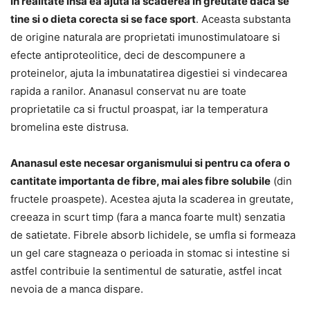
In realitate insa ea ajuta la scaderea in greutate daca se
tine si o dieta corecta si se face sport
. Aceasta substanta
de origine naturala are proprietati imunostimulatoare si
efecte antiproteolitice, deci de descompunere a
proteinelor, ajuta la imbunatatirea digestiei si vindecarea
rapida a ranilor. Ananasul conservat nu are toate
proprietatile ca si fructul proaspat, iar la temperatura
bromelina este distrusa.
Ananasul este necesar organismului si pentru ca ofera o
cantitate importanta de fibre, mai ales fibre solubile
(din
fructele proaspete). Acestea ajuta la scaderea in greutate,
creeaza in scurt timp (fara a manca foarte mult) senzatia
de satietate. Fibrele absorb lichidele, se umfla si formeaza
un gel care stagneaza o perioada in stomac si intestine si
astfel contribuie la sentimentul de saturatie, astfel incat
nevoia de a manca dispare.