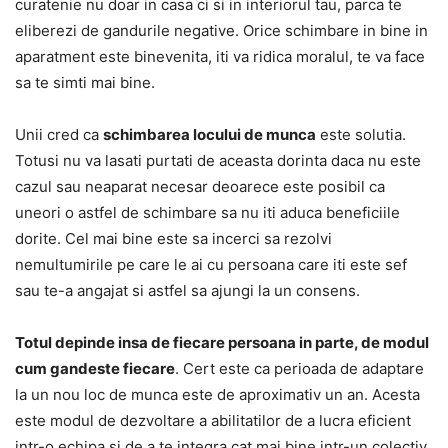
curatenie nu doar in casa ci si in interiorul tau, parca te
eliberezi de gandurile negative. Orice schimbare in bine in
aparatment este binevenita, iti va ridica moralul, te va face
sa te simti mai bine.
Unii cred ca
schimbarea locului de munca
este solutia.
Totusi nu va lasati purtati de aceasta dorinta daca nu este
cazul sau neaparat necesar deoarece este posibil ca
uneori o astfel de schimbare sa nu iti aduca beneficiile
dorite. Cel mai bine este sa incerci sa rezolvi
nemultumirile pe care le ai cu persoana care iti este sef
sau te-a angajat si astfel sa ajungi la un consens.
Totul depinde insa de fiecare persoana in parte, de modul
cum gandeste fiecare
. Cert este ca perioada de adaptare
la un nou loc de munca este de aproximativ un an. Acesta
este modul de dezvoltare a abilitatilor de a lucra eficient
intr-o echipa si de a te integra cat mai bine intr-un colectiv.