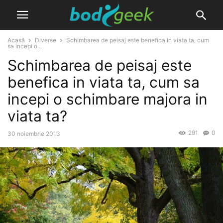
Acasă
Diverse
Schimbarea de peisaj este benefica in viata ta, cum
sa incepi o...
Schimbarea de peisaj este
benefica in viata ta, cum sa
incepi o schimbare majora in
viata ta?
291
0
30 noiembrie 2013