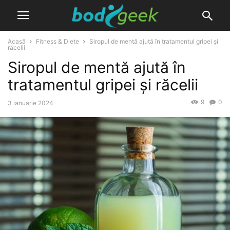
Acasă
Fitness & Diete
Siropul de mentă ajută în tratamentul gripei și
răcelii
Siropul de mentă ajută în
tratamentul gripei și răcelii
9
0
3 ianuarie 2024