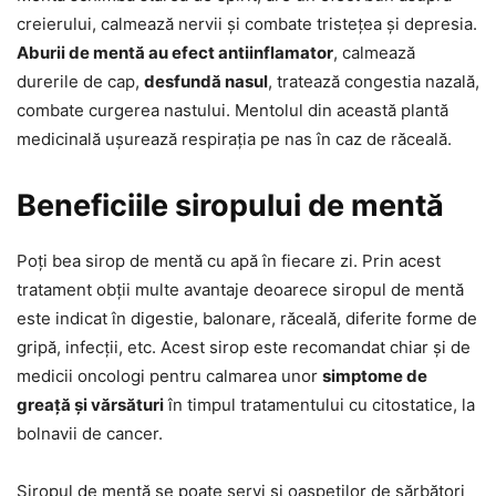
creierului, calmează nervii și combate tristețea și depresia.
Aburii de mentă au efect antiinflamator
, calmează
durerile de cap,
desfundă nasul
, tratează congestia nazală,
combate curgerea nastului. Mentolul din această plantă
medicinală ușurează respirația pe nas în caz de răceală.
Beneficiile siropului de mentă
Poți bea sirop de mentă cu apă în fiecare zi. Prin acest
tratament obții multe avantaje deoarece siropul de mentă
este indicat în digestie, balonare, răceală, diferite forme de
gripă, infecții, etc. Acest sirop este recomandat chiar și de
medicii oncologi pentru calmarea unor
simptome de
greață și vărsături
în timpul tratamentului cu citostatice, la
bolnavii de cancer.
Siropul de mentă se poate servi și oaspeților de sărbători