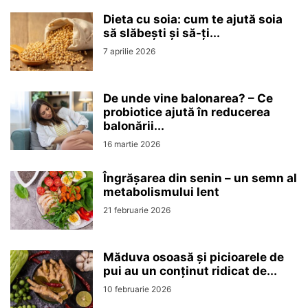
Dieta cu soia: cum te ajută soia
să slăbești și să-ți...
7 aprilie 2026
De unde vine balonarea? – Ce
probiotice ajută în reducerea
balonării...
16 martie 2026
Îngrășarea din senin – un semn al
metabolismului lent
21 februarie 2026
Măduva osoasă și picioarele de
pui au un conținut ridicat de...
10 februarie 2026