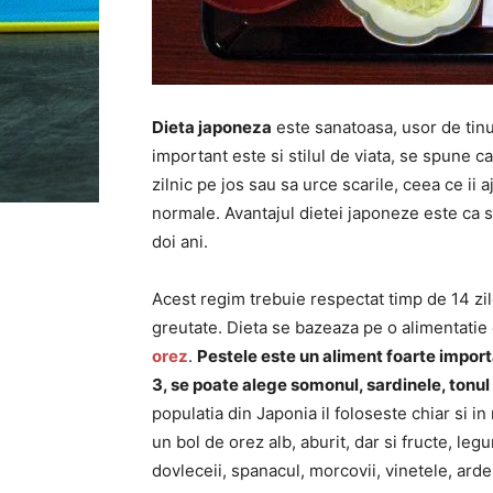
Dieta japoneza
este sanatoasa, usor de tinut
important este si stilul de viata, se spune 
zilnic pe jos sau sa urce scarile, ceea ce ii 
normale. Avantajul dietei japoneze este ca sl
doi ani.
Acest regim trebuie respectat timp de 14 zil
greutate. Dieta se bazeaza pe o alimentatie c
orez
.
Pestele este un aliment foarte impor
3, se poate alege somonul, sardinele, tonu
populatia din Japonia il foloseste chiar si i
un bol de orez alb, aburit, dar si fructe, le
dovleceii, spanacul, morcovii, vinetele, ardeii