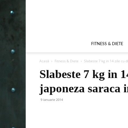
FITNESS & DIETE
Acasă
Fitness & Diete
Slabeste 7 kg in 14 zile cu d
Slabeste 7 kg in 1
japoneza saraca i
9 ianuarie 2014