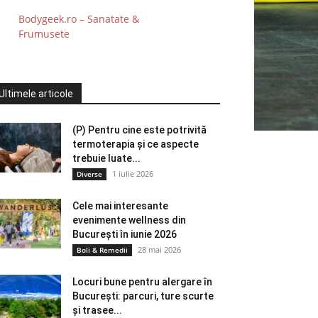
Bodygeek.ro – Sanatate &
Frumusete
Ultimele articole
(P) Pentru cine este potrivită
termoterapia și ce aspecte
trebuie luate...
1 iulie 2026
Diverse
Cele mai interesante
evenimente wellness din
București în iunie 2026
28 mai 2026
Boli & Remedii
Locuri bune pentru alergare în
București: parcuri, ture scurte
și trasee...