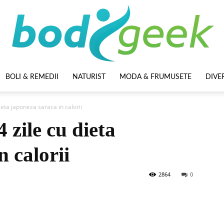
BOLI & REMEDII
NATURIST
MODA & FRUMUSETE
DIVE
BodyGeek
ieta japoneza saraca in calorii
4 zile cu dieta
n calorii
2864
0