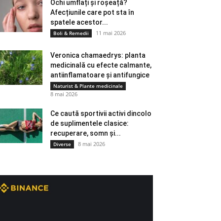
Ochi umflați și roșeață?
Afecțiunile care pot sta în
spatele acestor...
11 mai 2026
Boli & Remedii
Veronica chamaedrys: planta
medicinală cu efecte calmante,
antiinflamatoare și antifungice
Naturist & Plante medicinale
8 mai 2026
Ce caută sportivii activi dincolo
de suplimentele clasice:
recuperare, somn și...
8 mai 2026
Diverse