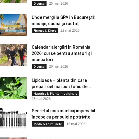
25 mai 2026
Diverse
Unde mergi la SPA în București:
masaje, saună și răsfăț
22 mai 2026
Fitness & Diete
Calendar alergări în România
2026: curse pentru amatori și
începători
20 mai 2026
Diverse
Lipicioasa – planta din care
prepari cel mai bun tonic de...
Naturist & Plante medicinale
18 mai 2026
Secretul unui machiaj impecabil
începe cu pensulele potrivite
12 mai 2026
Moda & Frumusete