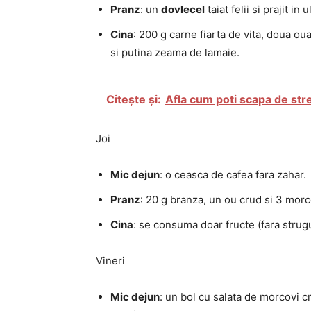
Pranz
: un
dovlecel
taiat felii si prajit in 
Cina
: 200 g carne fiarta de vita, doua oua
si putina zeama de lamaie.
Citește și:
Afla cum poti scapa de str
Joi
Mic dejun
: o ceasca de cafea fara zahar.
Pranz
: 20 g branza, un ou crud si 3 morcov
Cina
: se consuma doar fructe (fara strug
Vineri
Mic dejun
: un bol cu salata de morcovi c