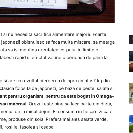
 si nu necesita sacrificii alimentare majore. Foarte
ca japonezii obisnuiesc sa faca multa miscare, sa mearga
ajuta sa isi mentina greutatea corpului in limitele
abesti rapid si efectul va tine o perioada de pana la
e si are ca rezultat pierderea de aproximativ 7 kg din
lasica folosita de japonezi, pe baza de peste, salata si
tant pentru organism, pentru ca este bogat in Omega-
l sau macroul
. Orezul este bine sa faca parte din dieta,
n meniul de la micul dejun. Ei consuma in fiecare zi cate
gume, produse din soia. Prefera mai ales salata verde,
, rosiile, fasolea si ceapa.