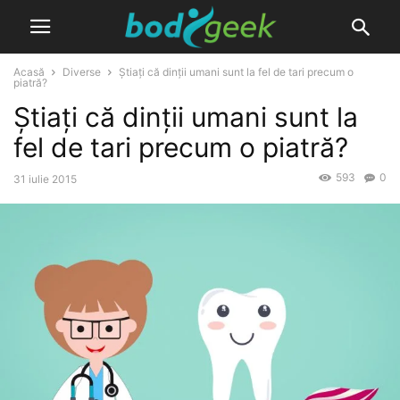
Acasă
Diverse
Știați că dinții umani sunt la fel de tari precum o
piatră?
Știați că dinții umani sunt la
fel de tari precum o piatră?
593
0
31 iulie 2015