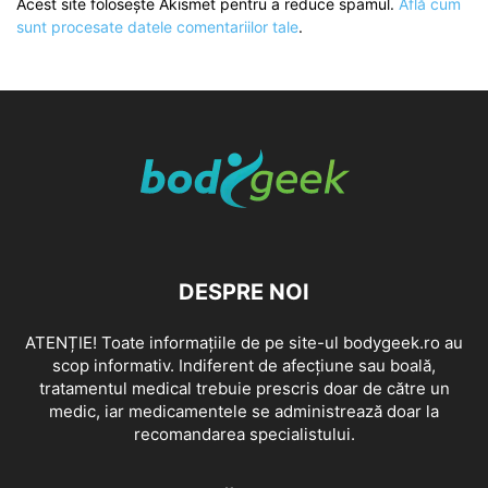
Acest site folosește Akismet pentru a reduce spamul.
Află cum
sunt procesate datele comentariilor tale
.
DESPRE NOI
ATENȚIE! Toate informațiile de pe site-ul bodygeek.ro au
scop informativ. Indiferent de afecțiune sau boală,
tratamentul medical trebuie prescris doar de către un
medic, iar medicamentele se administrează doar la
recomandarea specialistului.