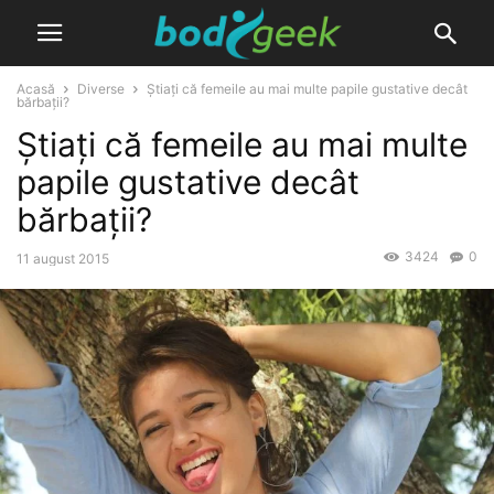
Acasă
Diverse
Știați că femeile au mai multe papile gustative decât
bărbații?
Știați că femeile au mai multe
papile gustative decât
bărbații?
3424
0
11 august 2015