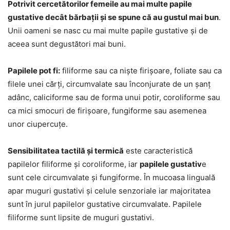
Potrivit cercetătorilor femeile au mai multe papile
gustative decât bărbații și se spune că au gustul mai bun
.
Unii oameni se nasc cu mai multe papile gustative și de
aceea sunt degustători mai buni.
Papilele pot fi:
filiforme sau ca niște firișoare, foliate sau ca
filele unei cărți, circumvalate sau înconjurate de un șanț
adânc, caliciforme sau de forma unui potir, coroliforme sau
ca mici smocuri de firișoare, fungiforme sau asemenea
unor ciupercuțe.
Sensibilitatea tactilă și termică
este caracteristică
papilelor filiforme și coroliforme, iar
papilele gustativ
e
sunt cele circumvalate și fungiforme. În mucoasa linguală
apar muguri gustativi și celule senzoriale iar majoritatea
sunt în jurul papilelor gustative circumvalate. Papilele
filiforme sunt lipsite de muguri gustativi.