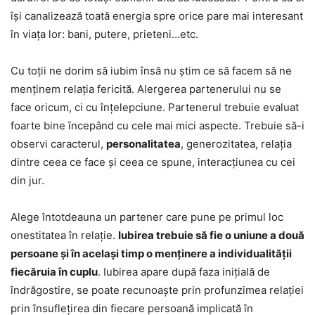
își canalizează toată energia spre orice pare mai interesant
în viața lor: bani, putere, prieteni…etc.
Cu toții ne dorim să iubim însă nu știm ce să facem să ne
menținem relația fericită. Alergerea partenerului nu se
face oricum, ci cu înțelepciune. Partenerul trebuie evaluat
foarte bine începând cu cele mai mici aspecte. Trebuie să-i
observi caracterul,
personalitatea
, generozitatea, relația
dintre ceea ce face și ceea ce spune, interacțiunea cu cei
din jur.
Alege întotdeauna un partener care pune pe primul loc
onestitatea în relație.
Iubirea trebuie să fie o uniune a două
persoane și în același timp o menținere a individualității
fiecăruia în cuplu
. Iubirea apare după faza inițială de
îndrăgostire, se poate recunoaște prin profunzimea relației
prin însuflețirea din fiecare persoană implicată în