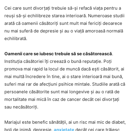
Cei care sunt divorțați trebuie să-și refacă viața pentru a
reuși să-și echilibreze starea interioară. Numeroase studii
arată că oamenii căsătoriți sunt mult mai fericiți deoarece
nu mai suferă de depresie și au o viață amoroasă normală
echilibrată.
Oamenii care se iubesc trebuie să se căsătorească
.
Instituția căsătoriei îți creează o bună reputație. Poți
promova mai rapid la locul de muncă dacă ești căsătorit, ai
mai multă încredere în tine, ai o stare interioară mai bună,
suferi mai rar de afecțiuni psihice mintale. Studiile arată că
persoanele căsătorite sunt mai longevive și au o rată de
mortalitate mai mică în caz de cancer decât cei divorțați
sau necăsătoriți.
Mariajul este benefic sănătății, ai un risc mai mic de diabet,
boli de inimă, depresie,
anxietate
decât cei care trăiesc