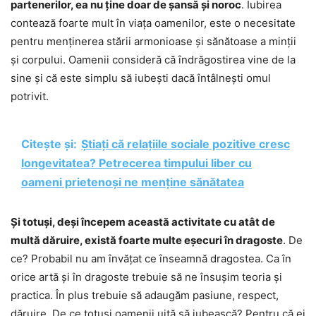
partenerilor, ea nu ține doar de șansă și noroc
. Iubirea
contează foarte mult în viața oamenilor, este o necesitate
pentru menținerea stării armonioase și sănătoase a minții
și corpului. Oamenii consideră că îndrăgostirea vine de la
sine și că este simplu să iubești dacă întâlnești omul
potrivit.
Citește și:
Știați că relațiile sociale pozitive cresc
longevitatea? Petrecerea timpului liber cu
oameni prietenoși ne menține sănătatea
Și totuși, deși începem această activitate cu atât de
multă dăruire, există foarte multe eșecuri în dragoste
. De
ce? Probabil nu am învățat ce înseamnă dragostea. Ca în
orice artă și în dragoste trebuie să ne însușim teoria și
practica. În plus trebuie să adaugăm pasiune, respect,
dăruire. De ce totuși oamenii uită să iubească? Pentru că ei