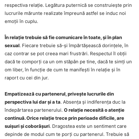
respectiva relație. Legătura puternică se construiește prin
lucrurile mărunte realizate împreună astfel se induc noi
emoții în cuplu.
În relație trebuie să fie comunicare în toate, și în plan
sexual
. Fiecare trebuie să-și împărtășească dorințele, în
caz contrar se pot creea mari frustrări. Respectul îl obții
dacă te comporți ca un om stăpân pe tine, dacă te simți un
om liber, în funcție de cum te manifești în relație și în
raport cu cei din jur.
Empatizează cu partenerul, privește lucrurile din
perspectiva lui dar și a ta
. Absența și indiferența duc la
îndepărtarea partenerului.
O relație necesită o atenție
continuă. Orice relație trece prin perioade dificile, are
suișuri și coborâșuri
. Dragostea este un sentiment care
depinde de modul cum te porți cu partenerul. Trebuie să