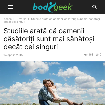
Acasă
Diverse
Studiile arată că oamenii căsătoriți sunt mai sănătoși
decât cei singuri
Studiile arată că oamenii
căsătoriți sunt mai sănătoși
decât cei singuri
168
0
14 aprilie 2015