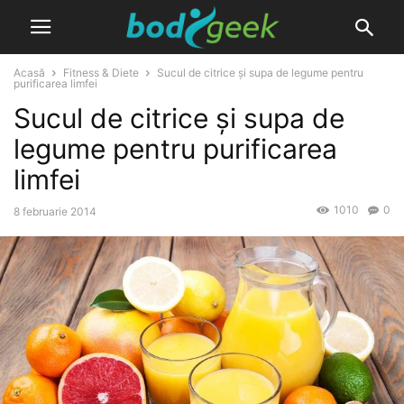
Acasă
Fitness & Diete
Sucul de citrice și supa de legume pentru
purificarea limfei
Sucul de citrice și supa de
legume pentru purificarea
limfei
1010
0
8 februarie 2014