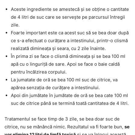
Aceste ingrediente se amestecă și se obține o cantitate
de 4 litri de suc care se servește pe parcursul întregii
zile.
Foarte important este ca acest suc să se bea doar după
ce s-a efectuat o curățare a intestinului, printr-o clismă
realizată dimineața și seara, cu 2 zile înainte.
În prima zi se face o clismă dimineața și se bea 100 ml
apă cu o linguriță de sare. Apoi se face o baie caldă
pentru încălzirea corpului.
La jumatate de oră se bea 100 ml suc de citrice, va
apărea senzația de curățare a intestinului.
Apoi din jumătate în jumătate de oră se bea cate 100 ml
suc de citrice până se termină toată cantitatea de 4 litri.
Tratamentul se face timp de 3 zile, se bea doar suc de
citrice, nu se mănâncă nimic. Rezultatul va fi foarte bun,
se
vor elimina 12 litri de limfă toxică
și se va înlocui această