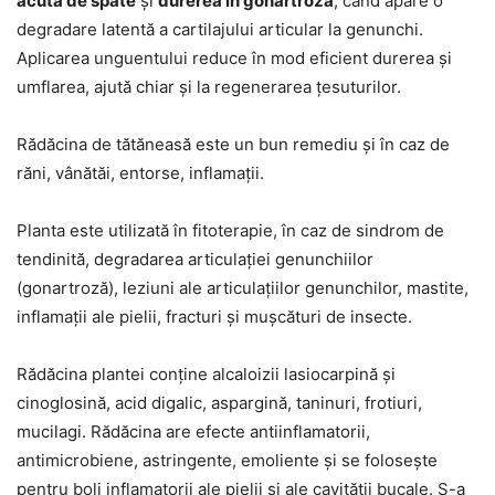
acută de spate
și
durerea în gonartroză
, când apare o
degradare latentă a cartilajului articular la genunchi.
Aplicarea unguentului reduce în mod eficient durerea și
umflarea, ajută chiar și la regenerarea țesuturilor.
Rădăcina de tătăneasă este un bun remediu și în caz de
răni, vânătăi, entorse, inflamații.
Planta este utilizată în fitoterapie, în caz de sindrom de
tendinită, degradarea articulației genunchiilor
(gonartroză), leziuni ale articulațiilor genunchilor, mastite,
inflamații ale pielii, fracturi și mușcături de insecte.
Rădăcina plantei conține alcaloizii lasiocarpină și
cinoglosină, acid digalic, aspargină, taninuri, frotiuri,
mucilagi. Rădăcina are efecte antiinflamatorii,
antimicrobiene, astringente, emoliente și se folosește
pentru boli inflamatorii ale pielii și ale cavității bucale. S-a