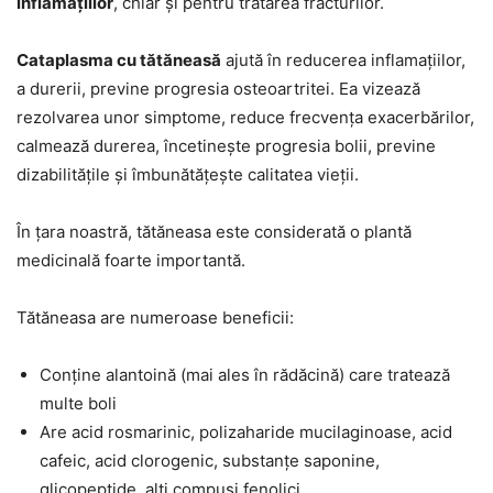
inflamațiilor
, chiar și pentru tratarea fracturilor.
Cataplasma cu tătăneasă
ajută în reducerea inflamațiilor,
a durerii, previne progresia osteoartritei. Ea vizează
rezolvarea unor simptome, reduce frecvența exacerbărilor,
calmează durerea, încetinește progresia bolii, previne
dizabilitățile și îmbunătățește calitatea vieții.
În țara noastră, tătăneasa este considerată o plantă
medicinală foarte importantă.
Tătăneasa are numeroase beneficii:
Conține alantoină (mai ales în rădăcină) care tratează
multe boli
Are acid rosmarinic, polizaharide mucilaginoase, acid
cafeic, acid clorogenic, substanțe saponine,
glicopeptide, alți compuși fenolici