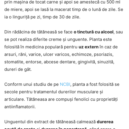
prin mașina de tocat carne și apoi se amestecă cu 500 ml
de miere, apoi se lasă la macerat timp de o lună de zile. Se
ia o linguriță pe zi, timp de 30 de zile.
Din rădăcina de tătăneasă se face
o tinctură cu alcool
, sau
se pot realiza diferite creme și unguente. Planta este
folosită în medicina populară pentru
uz extern
în caz de
arsuri, răni, varice, ulcer varicos, echimoze, psoriazis,
stomatite, entorse, abcese dentare, gingivită, sinuzită,
dureri de gât.
Conform unui studiu de pe
NCBI
, planta a fost folosită se
secole pentru tratamentul durerilor musculare și
articulare. Tătăneasa are compuși fenolici cu proprietăți
antiinflamatorii.
Unguentul din extract de tătăneasă calmează
durerea