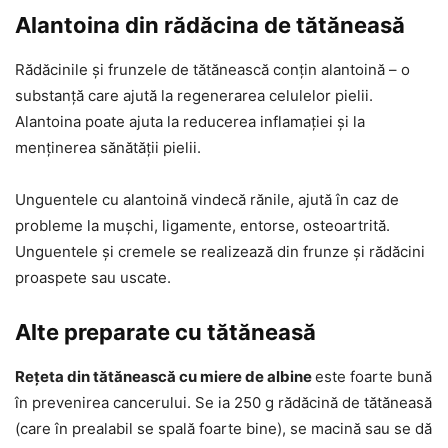
Alantoina din rădăcina de tătăneasă
Rădăcinile și frunzele de tătănească conțin alantoină – o
substanță care ajută la regenerarea celulelor pielii.
Alantoina poate ajuta la reducerea inflamației și la
menținerea sănătății pielii.
Unguentele cu alantoină vindecă rănile, ajută în caz de
probleme la mușchi, ligamente, entorse, osteoartrită.
Unguentele și cremele se realizează din frunze și rădăcini
proaspete sau uscate.
Alte preparate cu tătăneasă
Rețeta din tătănească cu miere de albine
este foarte bună
în prevenirea cancerului. Se ia 250 g rădăcină de tătăneasă
(care în prealabil se spală foarte bine), se macină sau se dă