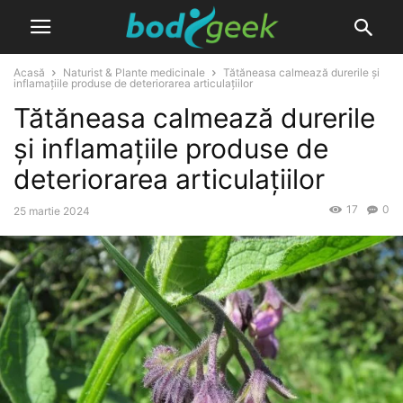
Acasă
Naturist & Plante medicinale
Tătăneasa calmează durerile și
inflamațiile produse de deteriorarea articulațiilor
Tătăneasa calmează durerile
și inflamațiile produse de
deteriorarea articulațiilor
17
0
25 martie 2024