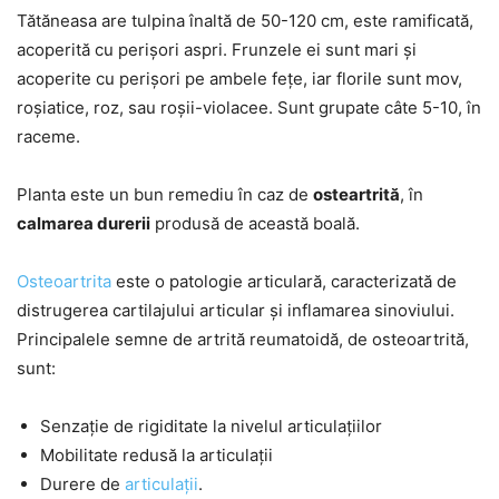
Tătăneasa are tulpina înaltă de 50-120 cm, este ramificată,
acoperită cu perișori aspri. Frunzele ei sunt mari și
acoperite cu perișori pe ambele fețe, iar florile sunt mov,
roșiatice, roz, sau roșii-violacee. Sunt grupate câte 5-10, în
raceme.
Planta este un bun remediu în caz de
osteartrită
, în
calmarea durerii
produsă de această boală.
Osteoartrita
este o patologie articulară, caracterizată de
distrugerea cartilajului articular și inflamarea sinoviului.
Principalele semne de artrită reumatoidă, de osteoartrită,
sunt:
Senzație de rigiditate la nivelul articulațiilor
Mobilitate redusă la articulații
Durere de
articulații
.