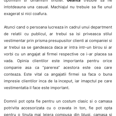
optimism si dinamism tinutei.
Geanta
trebuie sa fie
intotdeauna una casual. Machiajul nu trebuie sa fie unul
exagerat si nici coafura.
Atunci cand o persoana lucreaza in cadrul unui department
de relatii cu publicul, ar trebui sa isi priveasca stilul
vestimentar prin prisma presupusilor clienti ai companiei si
ar trebui sa se gandeasca daca ar intra intr-un birou si ar
vorbi cu un angajat al firmei respective ce i-ar placea sa
vada. Opinia clientilor este importanta pentru orice
companie asa ca “parerea” acestora este cea care
conteaza. Este vital ca angajatii firmei sa faca o buna
impresie clientilor inca de la inceput, iar imapctul pe care
vestimentatia il face este important.
Domnii pot opta fie pentru un costum clasic si o camasa
potrivita accesorizata cu o cravata in ton, fie pot opta
pentru o tinuta mai lejera compusa din blugi, camasa si