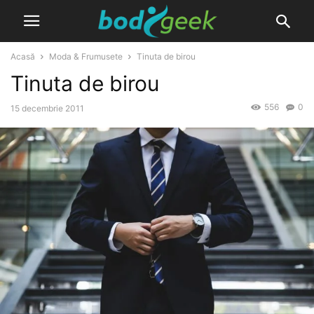
Acasă
Moda & Frumusete
Tinuta de birou
Tinuta de birou
556
0
15 decembrie 2011