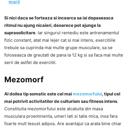
marii
Si nici daca se forteaza si incearca sa isi depaseasca
ritmul nu ajung nicaieri, deoarece pot ajunge la
suprasolicitare
. Iar singurul remediu este antrenamentul
fizic constant, atat mai lejer cat si mai intens, exercitiile
trebuie sa cuprinda mai multe grupe musculare, sa se
foloseasca de greutati de pana la 12 kg si sa faca mai multe
serii de astfel de exercitii.
Mezomorf
Al doilea tip somatic este cel mai
mezomorfului
, tipul cel
mai potrivit activitatilor de culturism sau fitness intens
.
Constitutia mezomorfului este alcatuita din masa
musculara proeminenta, umeri lati si talie mica, insa fara
foarte mult tesust adipos. Are avantajul ca arata bine chiar