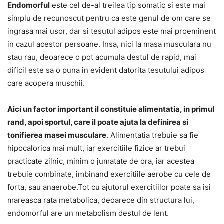
Endomorful
este cel de-al treilea tip somatic si este mai
simplu de recunoscut pentru ca este genul de om care se
ingrasa mai usor, dar si tesutul adipos este mai proeminent
in cazul acestor persoane. Insa, nici la masa musculara nu
stau rau, deoarece o pot acumula destul de rapid, mai
dificil este sa o puna in evident datorita tesutului adipos
care acopera muschii.
Aici un factor important il constituie alimentatia, in primul
rand, apoi sportul, care il poate ajuta la definirea si
tonifierea masei musculare
. Alimentatia trebuie sa fie
hipocalorica mai mult, iar exercitiile fizice ar trebui
practicate zilnic, minim o jumatate de ora, iar acestea
trebuie combinate, imbinand exercitiile aerobe cu cele de
forta, sau anaerobe.Tot cu ajutorul exercitiilor poate sa isi
mareasca rata metabolica, deoarece din structura lui,
endomorful are un metabolism destul de lent.