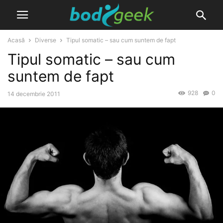
Acasă
Diverse
Tipul somatic – sau cum suntem de fapt
Tipul somatic – sau cum
suntem de fapt
928
0
14 decembrie 2011