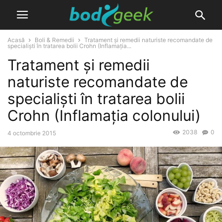
Acasă
Boli & Remedii
Tratament și remedii naturiste recomandate de
specialiști în tratarea bolii Crohn (Inflamația...
Tratament și remedii
naturiste recomandate de
specialiști în tratarea bolii
Crohn (Inflamația colonului)
2038
0
4 octombrie 2015