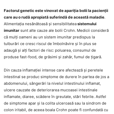
Factorul genetic este vinovat de apariția bolii la pacienții
care au o rudă apropiată suferindă de această maladie
.
Alimentația nesănătoasă și sensibilitatea
sistemului
imunitar
sunt alte cauze ale bolii Crohn. Medicii consideră
că mulți oameni au un sistem imunitar predispus la
tulburări ce cresc riscul de îmbolnăvire și în plus se
adaugă și alți factori de risc: poluarea, consumul de
produse fast-food, de grăsimi și zahăr, fumul de țigară.
Din cauza inflamației intense care afectează și peretele
intestinal se produc simptome de durere în partea de jos a
abdomenului, sângerări la nivelul intestinului inflamat,
ulcere cauzate de deteriorarea mucoasei intestinale
inflamate, diaree, scădere în greutate, stări febrile. Astfel
de simptome apar și la colita ulceroasă sau la sindrom de
colon iritabil, de aceea boala Crohn poate fi confundată cu