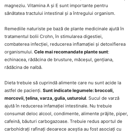
magneziu. Vitamina A și E sunt importante pentru
sănătatea tractului intestinal și a întregului organism.
Remediile naturiste pe bază de plante medicinale ajută în
tratamentul bolii Crohn, în stimularea digestiei,
combaterea infecției, reducerea inflamației și detoxifierea
organismului.
Cele mai recomandate plante sunt
:
echinacea, rădăcina de brusture, măceșul, gențiana,
rădăcina de nalbă.
Dieta trebuie să cuprindă alimente care nu sunt acide la
astfel de pacienți.
Sunt indicate legumele: broccoli,
morcovii, țelina, varza, gulia, usturoiul
. Sucul de varză
ajută în reducerea infamației intestinale. Nu trebuie
consumat deloc alcool, condimente, alimente prăjite, piper,
cafeină, băuturi carbogazoase. Trebuie redus aportul de
carbohidrați rafinați deoarece aceștia au fost asociați cu