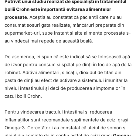
Potrivit unui studiu realizat de specialiști în tratamentul
boliii Crohn este importantă evitarea alimentelor
procesate
. Aceștia au constatat că pacienții care nu au
consumat sosuri gata realizate, mâncăruri preparate din
supermarket-uri, supe instant și alte alimente procesate s-
au vindecat mai repede de această boală.
De asemenea, ei spun că este indicat să se folosească apă
de izvor pentru consum și spălat pe dinți în loc de apă de la
robinet. Aditivii alimentari, silicații, dioxidul de titan din
pasta de dinți au efect de activare a sistemului imunitar la
nivelul intestinului și deci de producerea simptomelor în
cazul bolii Crohn.
Pentru vindecarea tractului intestinal și reducerea
inflamațiilor sunt recomandate suplimentele de acizi grași
Omega-3. Cercetătorii au constatat că uleiul de somon și
uleiul din semințe de in conțin astfel de acizi grași
Omega-